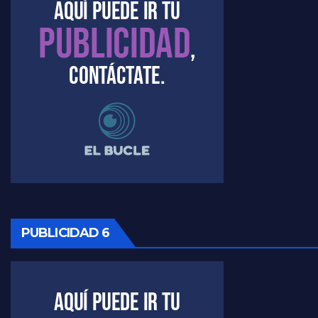
Timerman : " Cristina está enojada" - Raúl Timerman con Jorge Gres
Timerman, sobre el velatorio de Maradona - Raúl Timerman con Jorge Gres
Timerman, sobre Formosa en cuanto a la pandemia - Raúl Timerman con Jorge Gres
Timerman ,llamativos datos sobre la grieta - Raúl Timerman con Jorge Gres
Timerman: " La gente esta buscando un cambio" - Raúl Timerman con Jorge Gres
Marangoni sobre la negociacion con el FMI - Gustavo Marangoni con Jorge Gres
Marangoni, sobre el ajuste - Gustavo Marangoni con Jorge Gres
PUBLICIDAD 6
Marangoni sobre dispositivo de seguridad en el velatorio de Maradona - Gustavo Marangoni con Jorge Gres
Marangoni sobre el dólar - Gustavo Marangoni con Jorge Gres