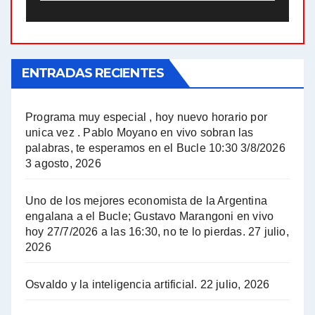
El Bucle News en Radio Gráfica. Bloque 2 . 21.04.24 - Jorge Gres
El Bucle News en Radio Gráfica. Bloque 1 . 21.04.24 - Jorge Gres
ENTRADAS RECIENTES
El Bucle News en Radio Gráfica. Bloque 1 . 14.04.24 - Jorge Gres
El Bucle News en Radio Gráfica. Bloque 2 . 14.04.24 - Jorge Gres
Programa muy especial , hoy nuevo horario por
unica vez . Pablo Moyano en vivo sobran las
A mayor poder al empresariado le cuesta encontrar resistencia - Jose Urtubey con Jorge Gres
palabras, te esperamos en el Bucle 10:30 3/8/2026
3 agosto, 2026
Hugo Yasky sobre el Impuesto a las grandes fortunas - Hugo Yasky con Jorge Gres
Uno de los mejores economista de la Argentina
Hugo Yasky : Día de la Militancia - Hugo Yasky con Jorge Gres
engalana a el Bucle; Gustavo Marangoni en vivo
hoy 27/7/2026 a las 16:30, no te lo pierdas.
27 julio,
2026
Hugo Yasky opina sobre la reunión de Sergio Massa con el FMI - Hugo Yasky con Jorge Gres
Osvaldo y la inteligencia artificial.
22 julio, 2026
Hugo Yasky sobre la Coordinadora de las Industrias de Productos Alimenticios (COPAL) - Hugo Yasky con Jorge Gres