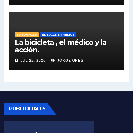
José Urtubey y la posible reactivación económica - José Urtubey con Jorge Gres
José Urtubey sobre la posibilidad de una candidatura - José Urtubey con Jorge Gres
Elio Rossi sobre Maradona - Elio Rossi con Jorge Gres
EDITORIALES
EL BUCLE EN MEDIOS
La bicicleta , el médico y la
acción.
Nicolás Kreplak , sobre Maradona - Nicolás Kreplak con Jorge Gres
JUL 22, 2026
JORGE GRES
Kreplak , sobre la vacuna contra el Covid-19 - Nicolás Kreplak con Jorge Gres
Kreplak , vacuna e ideología - Nicolás Kreplak con Jorge Gres
Kreplak ,qué vacunas llegarán al país - Nicolás Kreplak con Jorge Gres
Kreplak , cómo se darán los turnos para la vacunación - Nicolás Kreplak con Jorge Gres
PUBLICIDAD 5
Kreplak , la vacunación en contexto de cuidado - Nicolás Kreplak con Jorge Gres