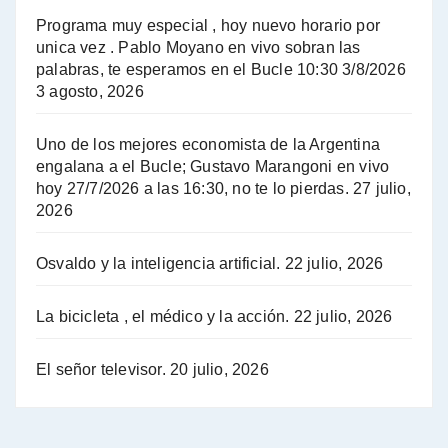
El Bucle News en Radio Gráfica. Bloque 2 . 14.04.24 - Jorge Gres
Programa muy especial , hoy nuevo horario por
unica vez . Pablo Moyano en vivo sobran las
A mayor poder al empresariado le cuesta encontrar resistencia - Jose Urtubey con Jorge Gres
palabras, te esperamos en el Bucle 10:30 3/8/2026
3 agosto, 2026
Hugo Yasky sobre el Impuesto a las grandes fortunas - Hugo Yasky con Jorge Gres
Uno de los mejores economista de la Argentina
Hugo Yasky : Día de la Militancia - Hugo Yasky con Jorge Gres
engalana a el Bucle; Gustavo Marangoni en vivo
hoy 27/7/2026 a las 16:30, no te lo pierdas.
27 julio,
2026
Hugo Yasky opina sobre la reunión de Sergio Massa con el FMI - Hugo Yasky con Jorge Gres
Osvaldo y la inteligencia artificial.
22 julio, 2026
Hugo Yasky sobre la Coordinadora de las Industrias de Productos Alimenticios (COPAL) - Hugo Yasky con Jorge Gres
Pablo Moyano sobre el espionaje: "Estos personajes siniestros han hecho mucho daño" - Pablo Moyano con Jorge Gres
La bicicleta , el médico y la acción.
22 julio, 2026
Pablo Moyano sobre el espionaje: "La AFI era una banda ilícita" - Pablo Moyano con Jorge Gres
El señor televisor.
20 julio, 2026
Pablo Moyano sobre el Día de la Militancia - Pablo Moyano con Jorge Gres