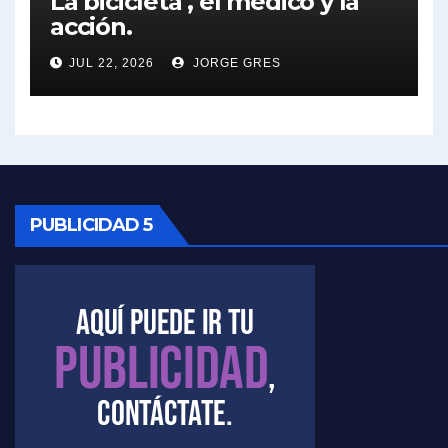
La bicicleta , el médico y la
acción.
Nicolás Kreplak , sobre Maradona - Nicolás Kreplak con Jorge Gres
JUL 22, 2026
JORGE GRES
Kreplak , sobre la vacuna contra el Covid-19 - Nicolás Kreplak con Jorge Gres
Kreplak , vacuna e ideología - Nicolás Kreplak con Jorge Gres
Kreplak ,qué vacunas llegarán al país - Nicolás Kreplak con Jorge Gres
Kreplak , cómo se darán los turnos para la vacunación - Nicolás Kreplak con Jorge Gres
PUBLICIDAD 5
Kreplak , la vacunación en contexto de cuidado - Nicolás Kreplak con Jorge Gres
Timerman : " Cristina está enojada" - Raúl Timerman con Jorge Gres
Timerman, sobre el velatorio de Maradona - Raúl Timerman con Jorge Gres
Timerman, sobre Formosa en cuanto a la pandemia - Raúl Timerman con Jorge Gres