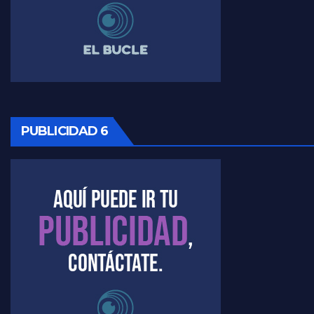
Timerman ,llamativos datos sobre la grieta - Raúl Timerman con Jorge Gres
Timerman: " La gente esta buscando un cambio" - Raúl Timerman con Jorge Gres
Marangoni sobre la negociacion con el FMI - Gustavo Marangoni con Jorge Gres
Marangoni, sobre el ajuste - Gustavo Marangoni con Jorge Gres
PUBLICIDAD 6
Marangoni sobre dispositivo de seguridad en el velatorio de Maradona - Gustavo Marangoni con Jorge Gres
Marangoni sobre el dólar - Gustavo Marangoni con Jorge Gres
Raúl Timerman sobre el acto del FdT en La Plata - Raúl Timerman
Raúl Timerman sobre el funcionamiento del FdT - Raúl Timerman
Raúl Timerman sobre la imagen del Gobierno - Raúl Timerman