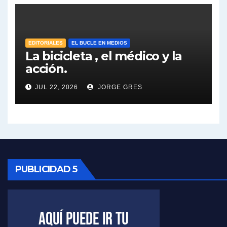
José Urtubey y la posible reactivación económica - José Urtubey con Jorge Gres
EDITORIALES
EL BUCLE EN MEDIOS
José Urtubey sobre la posibilidad de una candidatura - José Urtubey con Jorge Gres
La bicicleta , el médico y la
acción.
Elio Rossi sobre Maradona - Elio Rossi con Jorge Gres
JUL 22, 2026
JORGE GRES
Nicolás Kreplak , sobre Maradona - Nicolás Kreplak con Jorge Gres
Kreplak , sobre la vacuna contra el Covid-19 - Nicolás Kreplak con Jorge Gres
Kreplak , vacuna e ideología - Nicolás Kreplak con Jorge Gres
PUBLICIDAD 5
Kreplak ,qué vacunas llegarán al país - Nicolás Kreplak con Jorge Gres
Kreplak , cómo se darán los turnos para la vacunación - Nicolás Kreplak con Jorge Gres
Kreplak , la vacunación en contexto de cuidado - Nicolás Kreplak con Jorge Gres