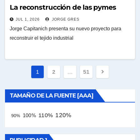
La reconstrucción de las pymes
JUL 1, 2026
JORGE GRES
Jorge Capitanich presenta su nuevo proyecto para
reconstruir el tejido industrial
Paginación
1
2
…
51
de
entradas
TAMAÑO DE LA FUENTE [AAA]
120%
110%
100%
90%