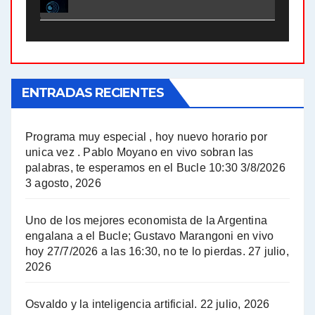
El Bucle News en Radio Gráfica. Bloque 2 . 21.04.24 - Jorge Gres
El Bucle News en Radio Gráfica. Bloque 1 . 21.04.24 - Jorge Gres
ENTRADAS RECIENTES
El Bucle News en Radio Gráfica. Bloque 1 . 14.04.24 - Jorge Gres
El Bucle News en Radio Gráfica. Bloque 2 . 14.04.24 - Jorge Gres
Programa muy especial , hoy nuevo horario por
unica vez . Pablo Moyano en vivo sobran las
A mayor poder al empresariado le cuesta encontrar resistencia - Jose Urtubey con Jorge Gres
palabras, te esperamos en el Bucle 10:30 3/8/2026
3 agosto, 2026
Hugo Yasky sobre el Impuesto a las grandes fortunas - Hugo Yasky con Jorge Gres
Uno de los mejores economista de la Argentina
Hugo Yasky : Día de la Militancia - Hugo Yasky con Jorge Gres
engalana a el Bucle; Gustavo Marangoni en vivo
hoy 27/7/2026 a las 16:30, no te lo pierdas.
27 julio,
2026
Hugo Yasky opina sobre la reunión de Sergio Massa con el FMI - Hugo Yasky con Jorge Gres
Osvaldo y la inteligencia artificial.
22 julio, 2026
Hugo Yasky sobre la Coordinadora de las Industrias de Productos Alimenticios (COPAL) - Hugo Yasky con Jorge Gres