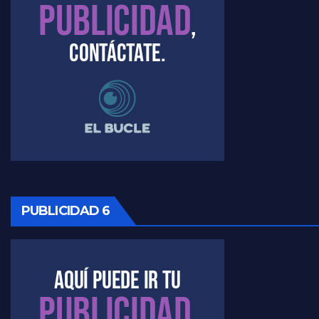
Timerman : " Cristina está enojada" - Raúl Timerman con Jorge Gres
Timerman, sobre el velatorio de Maradona - Raúl Timerman con Jorge Gres
Timerman, sobre Formosa en cuanto a la pandemia - Raúl Timerman con Jorge Gres
Timerman ,llamativos datos sobre la grieta - Raúl Timerman con Jorge Gres
Timerman: " La gente esta buscando un cambio" - Raúl Timerman con Jorge Gres
Marangoni sobre la negociacion con el FMI - Gustavo Marangoni con Jorge Gres
PUBLICIDAD 6
Marangoni, sobre el ajuste - Gustavo Marangoni con Jorge Gres
Marangoni sobre dispositivo de seguridad en el velatorio de Maradona - Gustavo Marangoni con Jorge Gres
Marangoni sobre el dólar - Gustavo Marangoni con Jorge Gres