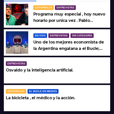
EDITORIALES
ENTREVISTAS
Programa muy especial , hoy nuevo
horario por unica vez . Pablo
Moyano en vivo sobran las palabras,
te esperamos en el Bucle 10:30
EN VIVO
ENTREVISTAS
SIN CATEGORÍA
3/8/2026
Uno de los mejores economista de
la Argentina engalana a el Bucle;
Gustavo Marangoni en vivo hoy
27/7/2026 a las 16:30, no te lo
ENTREVISTAS
pierdas.
Osvaldo y la inteligencia artificial.
EDITORIALES
EL BUCLE EN MEDIOS
La bicicleta , el médico y la acción.