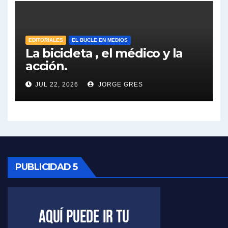
José Urtubey sobre la posibilidad de una candidatura - José Urtubey con Jorge Gres
Elio Rossi sobre Maradona - Elio Rossi con Jorge Gres
EDITORIALES
EL BUCLE EN MEDIOS
La bicicleta , el médico y la
acción.
Nicolás Kreplak , sobre Maradona - Nicolás Kreplak con Jorge Gres
JUL 22, 2026
JORGE GRES
Kreplak , sobre la vacuna contra el Covid-19 - Nicolás Kreplak con Jorge Gres
Kreplak , vacuna e ideología - Nicolás Kreplak con Jorge Gres
Kreplak ,qué vacunas llegarán al país - Nicolás Kreplak con Jorge Gres
Kreplak , cómo se darán los turnos para la vacunación - Nicolás Kreplak con Jorge Gres
PUBLICIDAD 5
Kreplak , la vacunación en contexto de cuidado - Nicolás Kreplak con Jorge Gres
Timerman : " Cristina está enojada" - Raúl Timerman con Jorge Gres