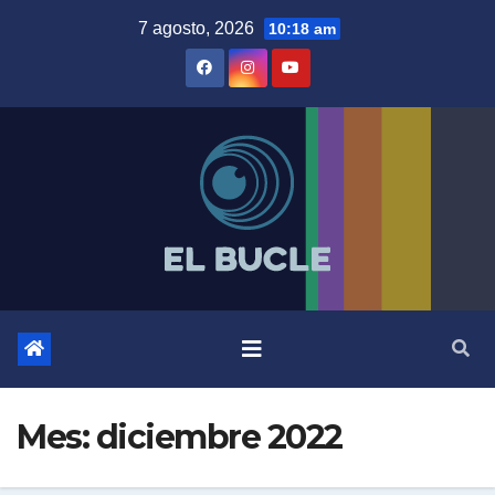
Skip
7 agosto, 2026
10:18 am
to
content
Mes:
diciembre 2022