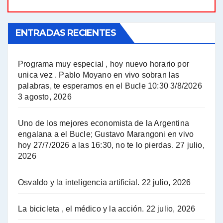
El Bucle News en Radio Gráfica. Bloque 1 . 21.04.24 - Jorge Gres
ENTRADAS RECIENTES
El Bucle News en Radio Gráfica. Bloque 1 . 14.04.24 - Jorge Gres
El Bucle News en Radio Gráfica. Bloque 2 . 14.04.24 - Jorge Gres
Programa muy especial , hoy nuevo horario por
unica vez . Pablo Moyano en vivo sobran las
A mayor poder al empresariado le cuesta encontrar resistencia - Jose Urtubey con Jorge Gres
palabras, te esperamos en el Bucle 10:30 3/8/2026
3 agosto, 2026
Hugo Yasky sobre el Impuesto a las grandes fortunas - Hugo Yasky con Jorge Gres
Uno de los mejores economista de la Argentina
Hugo Yasky : Día de la Militancia - Hugo Yasky con Jorge Gres
engalana a el Bucle; Gustavo Marangoni en vivo
hoy 27/7/2026 a las 16:30, no te lo pierdas.
27 julio,
2026
Hugo Yasky opina sobre la reunión de Sergio Massa con el FMI - Hugo Yasky con Jorge Gres
Osvaldo y la inteligencia artificial.
22 julio, 2026
Hugo Yasky sobre la Coordinadora de las Industrias de Productos Alimenticios (COPAL) - Hugo Yasky con Jorge Gres
Pablo Moyano sobre el espionaje: "Estos personajes siniestros han hecho mucho daño" - Pablo Moyano con Jorge Gres
La bicicleta , el médico y la acción.
22 julio, 2026