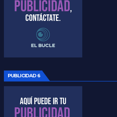
Timerman, sobre el velatorio de Maradona - Raúl Timerman con Jorge Gres
Timerman, sobre Formosa en cuanto a la pandemia - Raúl Timerman con Jorge Gres
Timerman ,llamativos datos sobre la grieta - Raúl Timerman con Jorge Gres
Timerman: " La gente esta buscando un cambio" - Raúl Timerman con Jorge Gres
Marangoni sobre la negociacion con el FMI - Gustavo Marangoni con Jorge Gres
Marangoni, sobre el ajuste - Gustavo Marangoni con Jorge Gres
PUBLICIDAD 6
Marangoni sobre dispositivo de seguridad en el velatorio de Maradona - Gustavo Marangoni con Jorge Gres
Marangoni sobre el dólar - Gustavo Marangoni con Jorge Gres
Raúl Timerman sobre el acto del FdT en La Plata - Raúl Timerman