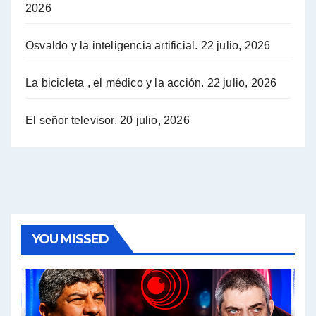
2026
Hugo Yasky opina sobre la reunión de Sergio Massa con el FMI - Hugo Yasky con Jorge Gres
Osvaldo y la inteligencia artificial.
22 julio, 2026
Hugo Yasky sobre la Coordinadora de las Industrias de Productos Alimenticios (COPAL) - Hugo Yasky con Jorge Gres
Pablo Moyano sobre el espionaje: "Estos personajes siniestros han hecho mucho daño" - Pablo Moyano con Jorge Gres
La bicicleta , el médico y la acción.
22 julio, 2026
Pablo Moyano sobre el espionaje: "La AFI era una banda ilícita" - Pablo Moyano con Jorge Gres
El señor televisor.
20 julio, 2026
Pablo Moyano sobre el Día de la Militancia - Pablo Moyano con Jorge Gres
Pablo Moyano :" La bandera del sindicalismo fue siempre pelear contra las políticas del FMI" - Pablo Moyano con Jorge Gres
Actualidad con Raúl Timerman - Raúl Timerman con Jorge Gres
YOU MISSED
Raúl Timerman: sobre la defensa de los Senadores de JxC al acuerdo con el FMI - Raúl Timerman con Jorge Gres
Roberto Salvarezza: debate sobre las vacunas - Roberto Salvarezza con Jorge Gres