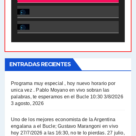
El Bucle News en Radio Gráfica. Bloque 2 . 28.04.24 - Jorge Gres
El Bucle News en Radio Gráfica. Bloque 1 . 28.04.24 - Jorge Gres
El Bucle News en Radio Gráfica. Bloque 2 . 21.04.24 - Jorge Gres
El Bucle News en Radio Gráfica. Bloque 1 . 21.04.24 - Jorge Gres
ENTRADAS RECIENTES
El Bucle News en Radio Gráfica. Bloque 1 . 14.04.24 - Jorge Gres
El Bucle News en Radio Gráfica. Bloque 2 . 14.04.24 - Jorge Gres
Programa muy especial , hoy nuevo horario por
unica vez . Pablo Moyano en vivo sobran las
A mayor poder al empresariado le cuesta encontrar resistencia - Jose Urtubey con Jorge Gres
palabras, te esperamos en el Bucle 10:30 3/8/2026
3 agosto, 2026
Hugo Yasky sobre el Impuesto a las grandes fortunas - Hugo Yasky con Jorge Gres
Uno de los mejores economista de la Argentina
Hugo Yasky : Día de la Militancia - Hugo Yasky con Jorge Gres
engalana a el Bucle; Gustavo Marangoni en vivo
hoy 27/7/2026 a las 16:30, no te lo pierdas.
27 julio,