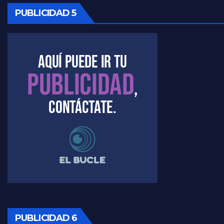
Kreplak , cómo se darán los turnos para la vacunación - Nicolás Kreplak con Jorge Gres
PUBLICIDAD 5
Kreplak , la vacunación en contexto de cuidado - Nicolás Kreplak con Jorge Gres
Timerman : " Cristina está enojada" - Raúl Timerman con Jorge Gres
Timerman, sobre el velatorio de Maradona - Raúl Timerman con Jorge Gres
Timerman, sobre Formosa en cuanto a la pandemia - Raúl Timerman con Jorge Gres
Timerman ,llamativos datos sobre la grieta - Raúl Timerman con Jorge Gres
Timerman: " La gente esta buscando un cambio" - Raúl Timerman con Jorge Gres
Marangoni sobre la negociacion con el FMI - Gustavo Marangoni con Jorge Gres
Marangoni, sobre el ajuste - Gustavo Marangoni con Jorge Gres
PUBLICIDAD 6