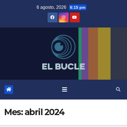
Skip
6 agosto, 2026
6:15 pm
to
content
Mes:
abril 2024