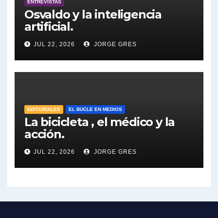
ENTREVISTAS
Dalbón sobre la Cámpora - Gregorio Dalbon con Jorge Gres
Osvaldo y la inteligencia
artificial.
Dalbón sobre el impuesto a la riqueza - Gregorio Dalbon con Jorge Gres
JUL 22, 2026
JORGE GRES
José Urtubey y la posible reactivación económica - José Urtubey con Jorge Gres
José Urtubey sobre la posibilidad de una candidatura - José Urtubey con Jorge Gres
Elio Rossi sobre Maradona - Elio Rossi con Jorge Gres
EDITORIALES
EL BUCLE EN MEDIOS
La bicicleta , el médico y la
acción.
Nicolás Kreplak , sobre Maradona - Nicolás Kreplak con Jorge Gres
JUL 22, 2026
JORGE GRES
Kreplak , sobre la vacuna contra el Covid-19 - Nicolás Kreplak con Jorge Gres
Kreplak , vacuna e ideología - Nicolás Kreplak con Jorge Gres
Kreplak ,qué vacunas llegarán al país - Nicolás Kreplak con Jorge Gres