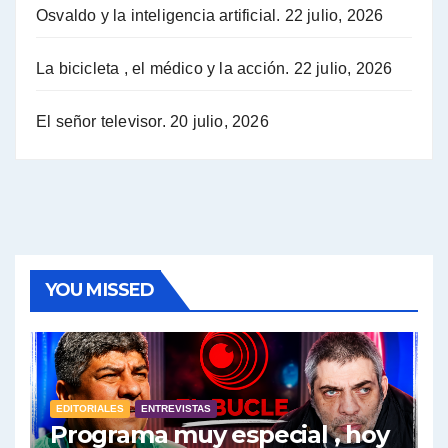
Osvaldo y la inteligencia artificial.
22 julio, 2026
Hugo Yasky sobre la Coordinadora de las Industrias de Productos Alimenticios (COPAL) - Hugo Yasky con Jorge Gres
Pablo Moyano sobre el espionaje: "Estos personajes siniestros han hecho mucho daño" - Pablo Moyano con Jorge Gres
La bicicleta , el médico y la acción.
22 julio, 2026
Pablo Moyano sobre el espionaje: "La AFI era una banda ilícita" - Pablo Moyano con Jorge Gres
El señor televisor.
20 julio, 2026
Pablo Moyano sobre el Día de la Militancia - Pablo Moyano con Jorge Gres
Pablo Moyano :" La bandera del sindicalismo fue siempre pelear contra las políticas del FMI" - Pablo Moyano con Jorge Gres
Actualidad con Raúl Timerman - Raúl Timerman con Jorge Gres
YOU MISSED
Raúl Timerman: sobre la defensa de los Senadores de JxC al acuerdo con el FMI - Raúl Timerman con Jorge Gres
Roberto Salvarezza: debate sobre las vacunas - Roberto Salvarezza con Jorge Gres
EDITORIALES
ENTREVISTAS
Salvarezza : la influencia de los Medios de Comunicación en el debate sobre las vacunas - Roberto Salvarezza con Jorge Gres
Programa muy especial , hoy