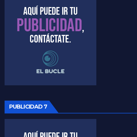
Marangoni sobre el dólar - Gustavo Marangoni con Jorge Gres
Raúl Timerman sobre el acto del FdT en La Plata - Raúl Timerman
Raúl Timerman sobre el funcionamiento del FdT - Raúl Timerman
Raúl Timerman sobre la imagen del Gobierno - Raúl Timerman
Raúl Timerman sobre la oposición
PUBLICIDAD 7