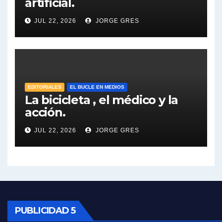
artificial.
Dalbón sobre el impuesto a la riqueza - Gregorio Dalbon con Jorge Gres
JUL 22, 2026
JORGE GRES
José Urtubey y la posible reactivación económica - José Urtubey con Jorge Gres
José Urtubey sobre la posibilidad de una candidatura - José Urtubey con Jorge Gres
Elio Rossi sobre Maradona - Elio Rossi con Jorge Gres
EDITORIALES
EL BUCLE EN MEDIOS
La bicicleta , el médico y la
acción.
Nicolás Kreplak , sobre Maradona - Nicolás Kreplak con Jorge Gres
JUL 22, 2026
JORGE GRES
Kreplak , sobre la vacuna contra el Covid-19 - Nicolás Kreplak con Jorge Gres
Kreplak , vacuna e ideología - Nicolás Kreplak con Jorge Gres
Kreplak ,qué vacunas llegarán al país - Nicolás Kreplak con Jorge Gres
Kreplak , cómo se darán los turnos para la vacunación - Nicolás Kreplak con Jorge Gres
PUBLICIDAD 5