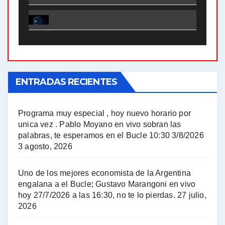
El Bucle News en Radio Gráfica. Bloque 1 . 28.04.24 - Jorge Gres
El Bucle News en Radio Gráfica. Bloque 2 . 21.04.24 - Jorge Gres
El Bucle News en Radio Gráfica. Bloque 1 . 21.04.24 - Jorge Gres
ENTRADAS RECIENTES
El Bucle News en Radio Gráfica. Bloque 1 . 14.04.24 - Jorge Gres
El Bucle News en Radio Gráfica. Bloque 2 . 14.04.24 - Jorge Gres
Programa muy especial , hoy nuevo horario por
unica vez . Pablo Moyano en vivo sobran las
A mayor poder al empresariado le cuesta encontrar resistencia - Jose Urtubey con Jorge Gres
palabras, te esperamos en el Bucle 10:30 3/8/2026
3 agosto, 2026
Hugo Yasky sobre el Impuesto a las grandes fortunas - Hugo Yasky con Jorge Gres
Uno de los mejores economista de la Argentina
Hugo Yasky : Día de la Militancia - Hugo Yasky con Jorge Gres
engalana a el Bucle; Gustavo Marangoni en vivo
hoy 27/7/2026 a las 16:30, no te lo pierdas.
27 julio,
2026
Hugo Yasky opina sobre la reunión de Sergio Massa con el FMI - Hugo Yasky con Jorge Gres