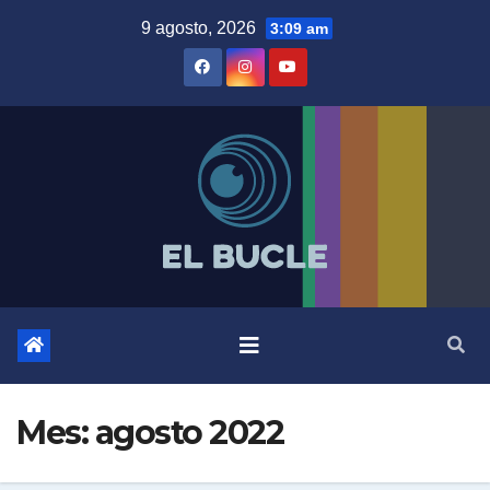
Skip
9 agosto, 2026
3:09 am
to
content
Mes:
agosto 2022