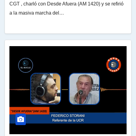
CGT , charló con Desde Afuera (AM 1420) y se refirió
a la masiva marcha del…