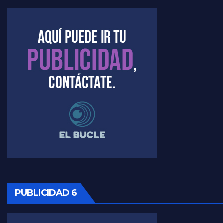
Kreplak , la vacunación en contexto de cuidado - Nicolás Kreplak con Jorge Gres
Timerman : " Cristina está enojada" - Raúl Timerman con Jorge Gres
Timerman, sobre el velatorio de Maradona - Raúl Timerman con Jorge Gres
Timerman, sobre Formosa en cuanto a la pandemia - Raúl Timerman con Jorge Gres
Timerman ,llamativos datos sobre la grieta - Raúl Timerman con Jorge Gres
Timerman: " La gente esta buscando un cambio" - Raúl Timerman con Jorge Gres
Marangoni sobre la negociacion con el FMI - Gustavo Marangoni con Jorge Gres
Marangoni, sobre el ajuste - Gustavo Marangoni con Jorge Gres
PUBLICIDAD 6
Marangoni sobre dispositivo de seguridad en el velatorio de Maradona - Gustavo Marangoni con Jorge Gres