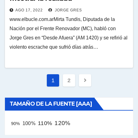
AGO 17, 2022
JORGE GRES
www.elbucle.com.arMirta Tundis, Diputada de la
Nación por el Frente Renovador (MC), habló con
Jorge Gres en “Desde Afuera” (AM 1420) y se refirió al
violento escrache que sufrió días atrás…
Paginación
1
2
de
entradas
TAMAÑO DE LA FUENTE [AAA]
120%
110%
100%
90%