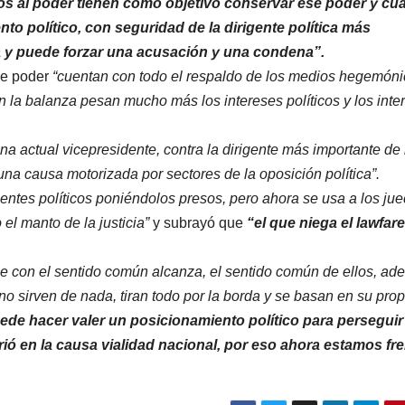
s al poder tienen como objetivo conservar ese poder y cu
to político, con seguridad de la dirigente política más
ola y puede forzar una acusación y una condena”.
de poder
“cuentan con todo el respaldo de los medios hegemóni
n la balanza pesan mucho más los intereses políticos y los inte
a actual vicepresidente, contra la dirigente más importante de 
una causa motorizada por sectores de la oposición política”.
gentes políticos poniéndolos presos, pero ahora se usa a los jue
el manto de la justicia”
y subrayó que
“el que niega el lawfar
e con el sentido común alcanza, el sentido común de ellos, ad
o sirven de nada, tiran todo por la borda y se basan en su prop
ede hacer valer un posicionamiento político para perseguir
ió en la causa vialidad nacional, por eso ahora estamos fre