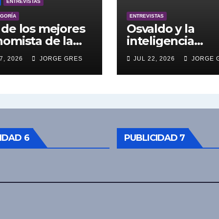
ENTREVISTAS
EGORÍA
ENTREVISTAS
de los mejores
Osvaldo y la
omista de la
inteligencia
entina engalana
artificial.
7, 2026
JORGE GRES
JUL 22, 2026
JORGE 
 Bucle; Gustavo
ngoni en vivo
27/7/2026 a las
0, no te lo
das.
IDAD 6
PUBLICIDAD 7