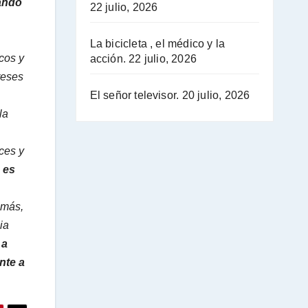
ando
22 julio, 2026
La bicicleta , el médico y la
cos y
acción.
22 julio, 2026
reses
El señor televisor.
20 julio, 2026
la
ces y
e es
emás,
ia
 a
nte a