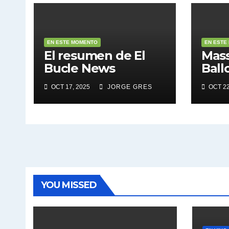
EN ESTE MOMENTO
EN ESTE
El resumen de El
Mass
Bucle News
Ball
OCT 17, 2025
JORGE GRES
OCT 22
YOU MISSED