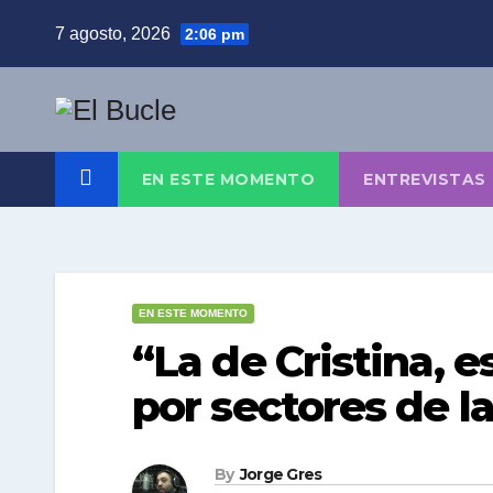
Skip
7 agosto, 2026
2:06 pm
to
content
EN ESTE MOMENTO
ENTREVISTAS
EN ESTE MOMENTO
“La de Cristina, 
por sectores de la
By
Jorge Gres