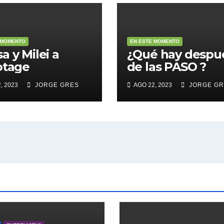
 MOMENTO
EN ESTE MOMENTO
a y Milei a
¿Qué hay despu
otage
de las PASO ?
, 2023
JORGE GRES
AGO 22, 2023
JORGE GR