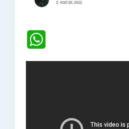
AGO 30, 2022
W
h
a
t
s