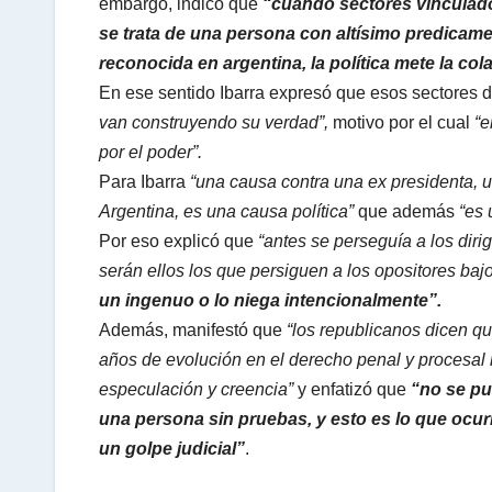
embargo, indicó que
“cuando sectores vinculado
se trata de una persona con altísimo predicamen
reconocida en argentina, la política mete la c
En ese sentido Ibarra expresó que esos sectores 
van construyendo su verdad”,
motivo por el cual
“e
por el poder”.
Para Ibarra
“una causa contra una ex presidenta, un
Argentina, es una causa política”
que además
“es 
Por eso explicó que
“antes se perseguía a los diri
serán ellos los que persiguen a los opositores bajo 
un ingenuo o lo niega intencionalmente”.
Además, manifestó que
“los republicanos dicen qu
años de evolución en el derecho penal y procesal n
especulación y creencia”
y enfatizó que
“no se pu
una persona sin pruebas, y esto es lo que ocurr
un golpe judicial”
.