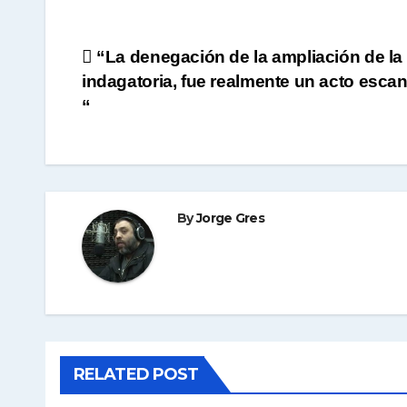
Navegación
“La denegación de la ampliación de la
indagatoria, fue realmente un acto esca
de
“
entradas
By
Jorge Gres
RELATED POST