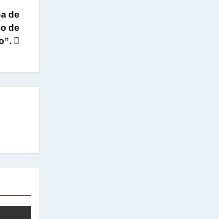
ea de
do de
o”.