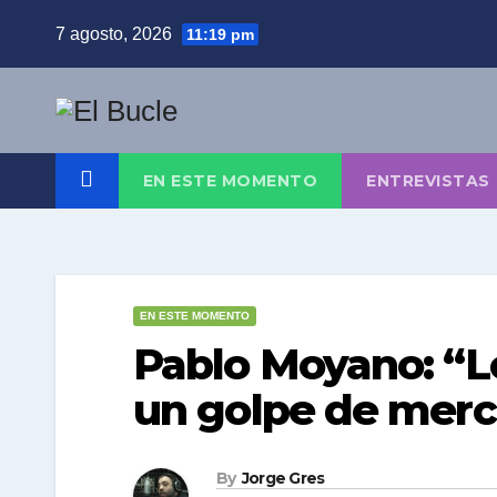
Skip
7 agosto, 2026
11:19 pm
to
content
EN ESTE MOMENTO
ENTREVISTAS
EN ESTE MOMENTO
Pablo Moyano: “Lo
un golpe de mer
By
Jorge Gres