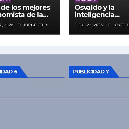
de los mejores
Osvaldo y la
omista de la
inteligencia
entina engalana
artificial.
7, 2026
JORGE GRES
JUL 22, 2026
JORGE 
 Bucle; Gustavo
ngoni en vivo
27/7/2026 a las
0, no te lo
das.
IDAD 6
PUBLICIDAD 7