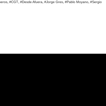
,
,
,
,
,
neros
#CGT
#Desde Afuera
#Jorge Gres
#Pablo Moyano
#Sergio