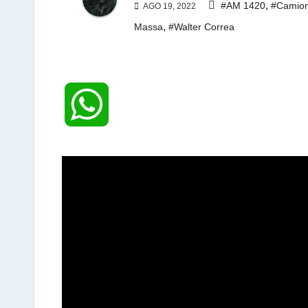
,
#AM 1420
#Camio
AGO 19, 2022
,
Massa
#Walter Correa
W
h
a
t
s