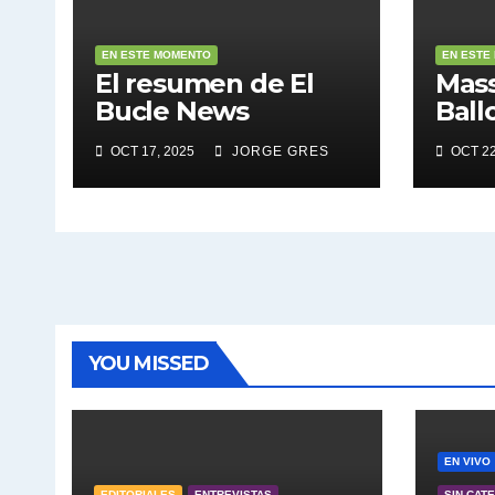
EN ESTE MOMENTO
EN ESTE
El resumen de El
Mass
Bucle News
Ball
OCT 17, 2025
JORGE GRES
OCT 22
YOU MISSED
EN VIVO
EDITORIALES
ENTREVISTAS
SIN CAT