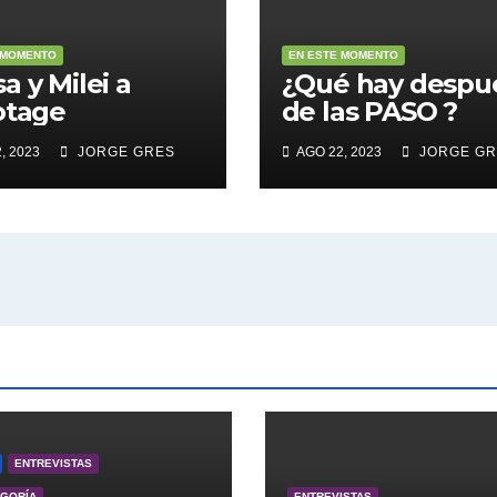
 MOMENTO
EN ESTE MOMENTO
a y Milei a
¿Qué hay despu
otage
de las PASO ?
, 2023
JORGE GRES
AGO 22, 2023
JORGE GR
ENTREVISTAS
EGORÍA
ENTREVISTAS