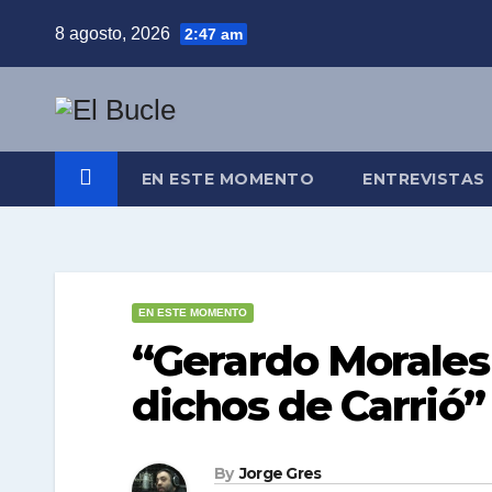
Skip
8 agosto, 2026
2:47 am
to
content
EN ESTE MOMENTO
ENTREVISTAS
EN ESTE MOMENTO
“Gerardo Morales 
dichos de Carrió”
By
Jorge Gres