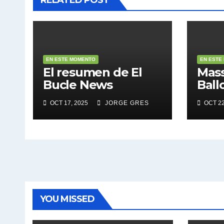
EN ESTE MOMENTO
EN ESTE
El resumen de El
Mass
Bucle News
Ball
OCT 17, 2025
JORGE GRES
OCT 22
YOU MISSED