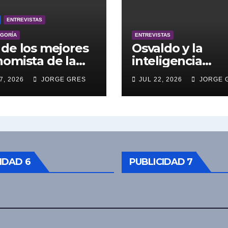
ENTREVISTAS
EGORÍA
ENTREVISTAS
de los mejores
Osvaldo y la
omista de la
inteligencia
entina engalana
artificial.
7, 2026
JORGE GRES
JUL 22, 2026
JORGE 
 Bucle; Gustavo
ngoni en vivo
27/7/2026 a las
0, no te lo
das.
IDAD 6
PUBLICIDAD 7