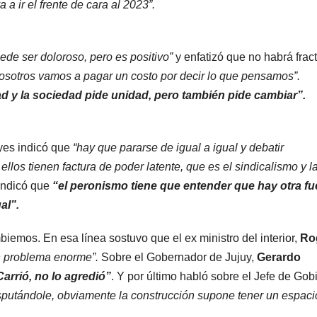
a ir el frente de cara al 2023”.
ede ser doloroso, pero es positivo”
y enfatizó que no habrá fract
 nosotros vamos a pagar un costo por decir lo que pensamos”.
dad y la sociedad pide unidad, pero también pide cambiar”.
yes indicó que
“hay que pararse de igual a igual y debatir
llos tienen factura de poder latente, que es el sindicalismo y l
indicó que
“el peronismo tiene que entender que hay otra fu
al”.
iemos. En esa línea sostuvo que el ex ministro del interior,
Rog
un problema enorme”.
Sobre el Gobernador de Jujuy,
Gerardo
Carrió, no lo agredió”
. Y por último habló sobre el Jefe de Gob
sputándole, obviamente la construcción supone tener un espaci