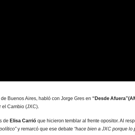
a de Buenos Aires, habló con Jorge Gres en
“Desde Afuera”(A
or el Cambio (JXC).
es de
Elisa Carrió
que hicieron temblar al frente opositor. Al res
político”
y remarcó que ese debate
“hace bien a JXC porque lo