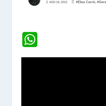
,
#Elisa Carrió
#Gera
AGO 19, 2022
W
h
a
t
s