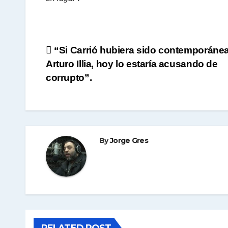
Navegación
“Si Carrió hubiera sido contemporáne
Arturo Illia, hoy lo estaría acusando de
de
corrupto”.
entradas
By
Jorge Gres
RELATED POST