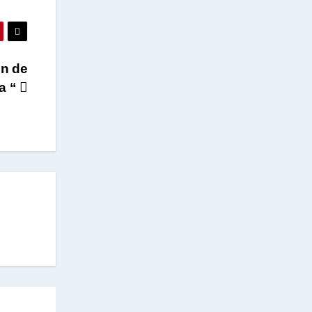
ón de
ta “