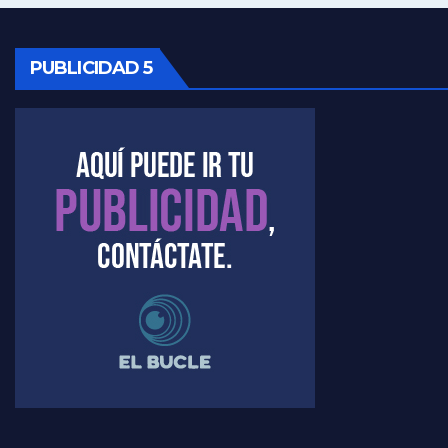
Kreplak ,qué vacunas llegarán al país - Nicolás Kreplak con Jorge Gres
Kreplak , cómo se darán los turnos para la vacunación - Nicolás Kreplak con Jorge Gres
PUBLICIDAD 5
Kreplak , la vacunación en contexto de cuidado - Nicolás Kreplak con Jorge Gres
Timerman : " Cristina está enojada" - Raúl Timerman con Jorge Gres
Timerman, sobre el velatorio de Maradona - Raúl Timerman con Jorge Gres
Timerman, sobre Formosa en cuanto a la pandemia - Raúl Timerman con Jorge Gres
Timerman ,llamativos datos sobre la grieta - Raúl Timerman con Jorge Gres
Timerman: " La gente esta buscando un cambio" - Raúl Timerman con Jorge Gres
Marangoni sobre la negociacion con el FMI - Gustavo Marangoni con Jorge Gres