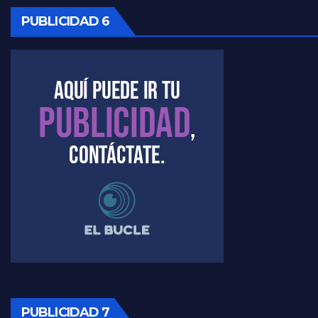
Marangoni, sobre el ajuste - Gustavo Marangoni con Jorge Gres
PUBLICIDAD 6
Marangoni sobre dispositivo de seguridad en el velatorio de Maradona - Gustavo Marangoni con Jorge Gres
Marangoni sobre el dólar - Gustavo Marangoni con Jorge Gres
Raúl Timerman sobre el acto del FdT en La Plata - Raúl Timerman
Raúl Timerman sobre el funcionamiento del FdT - Raúl Timerman
Raúl Timerman sobre la imagen del Gobierno - Raúl Timerman
Raúl Timerman sobre la oposición
PUBLICIDAD 7