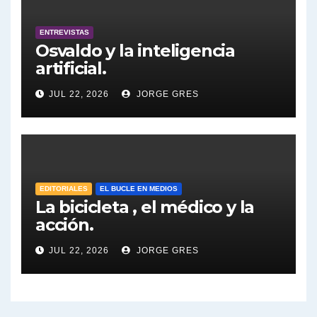
Dalbón sobre foto de Maximo Kirchner - Gregorio Dalbon con Jorge Gres
ENTREVISTAS
Dalbón sobre la Cámpora - Gregorio Dalbon con Jorge Gres
Osvaldo y la inteligencia
artificial.
Dalbón sobre el impuesto a la riqueza - Gregorio Dalbon con Jorge Gres
JUL 22, 2026
JORGE GRES
José Urtubey y la posible reactivación económica - José Urtubey con Jorge Gres
José Urtubey sobre la posibilidad de una candidatura - José Urtubey con Jorge Gres
Elio Rossi sobre Maradona - Elio Rossi con Jorge Gres
EDITORIALES
EL BUCLE EN MEDIOS
La bicicleta , el médico y la
acción.
Nicolás Kreplak , sobre Maradona - Nicolás Kreplak con Jorge Gres
JUL 22, 2026
JORGE GRES
Kreplak , sobre la vacuna contra el Covid-19 - Nicolás Kreplak con Jorge Gres
Kreplak , vacuna e ideología - Nicolás Kreplak con Jorge Gres