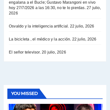
Hugo Yasky : Día de la Militancia - Hugo Yasky con Jorge Gres
engalana a el Bucle; Gustavo Marangoni en vivo
hoy 27/7/2026 a las 16:30, no te lo pierdas.
27 julio,
2026
Hugo Yasky opina sobre la reunión de Sergio Massa con el FMI - Hugo Yasky con Jorge Gres
Osvaldo y la inteligencia artificial.
22 julio, 2026
Hugo Yasky sobre la Coordinadora de las Industrias de Productos Alimenticios (COPAL) - Hugo Yasky con Jorge Gres
Pablo Moyano sobre el espionaje: "Estos personajes siniestros han hecho mucho daño" - Pablo Moyano con Jorge Gres
La bicicleta , el médico y la acción.
22 julio, 2026
Pablo Moyano sobre el espionaje: "La AFI era una banda ilícita" - Pablo Moyano con Jorge Gres
El señor televisor.
20 julio, 2026
Pablo Moyano sobre el Día de la Militancia - Pablo Moyano con Jorge Gres
Pablo Moyano :" La bandera del sindicalismo fue siempre pelear contra las políticas del FMI" - Pablo Moyano con Jorge Gres
Actualidad con Raúl Timerman - Raúl Timerman con Jorge Gres
YOU MISSED
Raúl Timerman: sobre la defensa de los Senadores de JxC al acuerdo con el FMI - Raúl Timerman con Jorge Gres