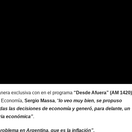
anera exclusiva con en el programa
“Desde Afuera” (AM 1420)
de Economía,
Sergio Massa
, “
lo veo muy bien, se propuso
todas las decisiones de economía y generó, para delante, un
ria económica”
.
roblema en Argentina, que es la inflación”.