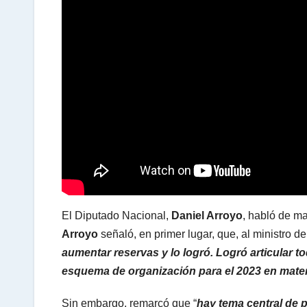
A
p
p
El Diputado Nacional,
Daniel Arroyo
, habló de m
Arroyo
señaló, en primer lugar, que, al ministro 
aumentar reservas y lo logró. Logró articular 
esquema de organización para el 2023 en mate
Sin embargo, remarcó que “
hay tema central de p