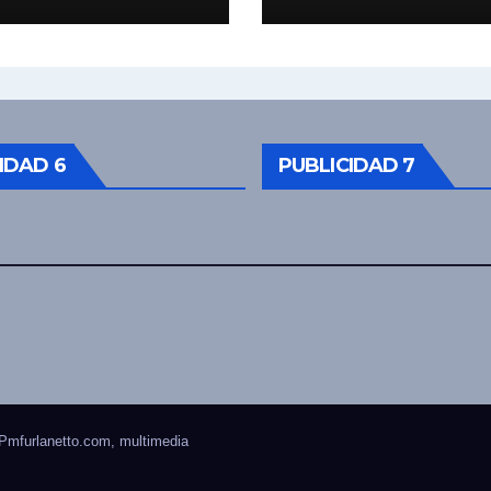
 Bucle; Gustavo
ngoni en vivo
27/7/2026 a las
0, no te lo
das.
IDAD 6
PUBLICIDAD 7
Pmfurlanetto.com
, multimedia