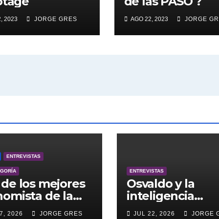
otage
de las PASO ?
, 2023
JORGE GRES
AGO 22, 2023
JORGE GR
ENTREVISTAS
EGORÍA
ENTREVISTAS
de los mejores
Osvaldo y la
omista de la
inteligencia
entina engalana
artificial.
7, 2026
JORGE GRES
JUL 22, 2026
JORGE 