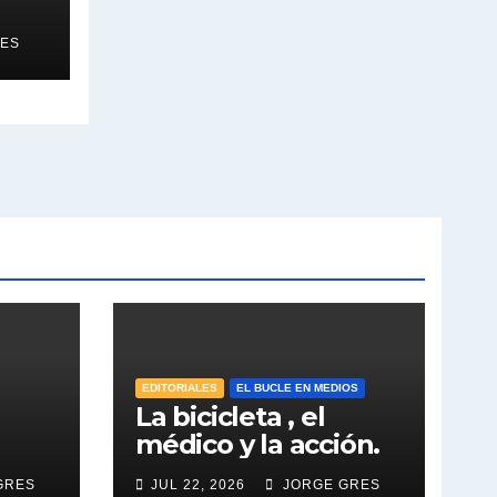
ES
EDITORIALES
EL BUCLE EN MEDIOS
La bicicleta , el
médico y la acción.
GRES
JUL 22, 2026
JORGE GRES