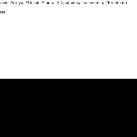
,
,
,
,
aniel Arroyo
#Desde Afuera
#Diputados
#economía
#Frente de
ssa