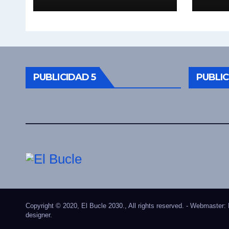
vez . Pablo Moyano
a el
en vivo sobran las
Mara
palabras, te
hoy 
esperamos en el
16:3
Bucle 10:30 3/8/2026
pier
PUBLICIDAD 5
PUBLIC
Copyright © 2020, El Bucle 2030., All rights reserved. - Webmaster:
designer.