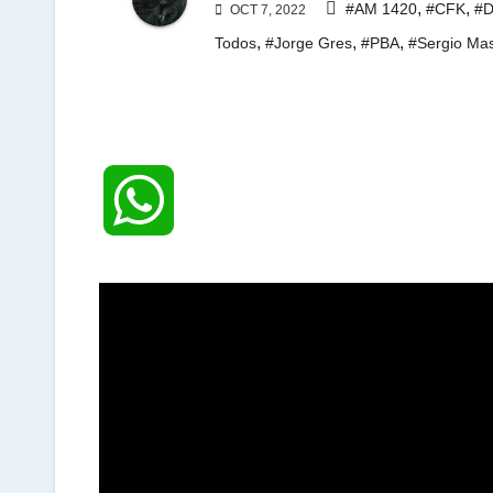
,
,
#AM 1420
#CFK
#D
OCT 7, 2022
,
,
,
Todos
#Jorge Gres
#PBA
#Sergio Ma
W
h
a
t
s