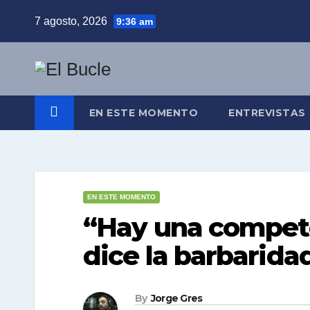
Skip
7 agosto, 2026
9:36 am
to
content
EN ESTE MOMENTO
ENTREVISTAS
EN ESTE MOMENTO
“Hay una compete
dice la barbarid
By
Jorge Gres