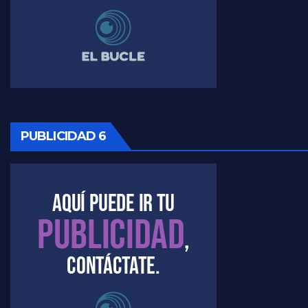
Timerman ,llamativos datos sobre la grieta - Raúl Timerman con Jorge Gres
Timerman: " La gente esta buscando un cambio" - Raúl Timerman con Jorge Gres
Marangoni sobre la negociacion con el FMI - Gustavo Marangoni con Jorge Gres
PUBLICIDAD 6
Marangoni, sobre el ajuste - Gustavo Marangoni con Jorge Gres
Marangoni sobre dispositivo de seguridad en el velatorio de Maradona - Gustavo Marangoni con Jorge Gres
Marangoni sobre el dólar - Gustavo Marangoni con Jorge Gres
Raúl Timerman sobre el acto del FdT en La Plata - Raúl Timerman
Raúl Timerman sobre el funcionamiento del FdT - Raúl Timerman