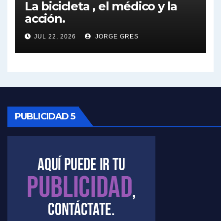
La bicicleta , el médico y la
acción.
Nicolás Kreplak , sobre Maradona - Nicolás Kreplak con Jorge Gres
JUL 22, 2026
JORGE GRES
Kreplak , sobre la vacuna contra el Covid-19 - Nicolás Kreplak con Jorge Gres
Kreplak , vacuna e ideología - Nicolás Kreplak con Jorge Gres
Kreplak ,qué vacunas llegarán al país - Nicolás Kreplak con Jorge Gres
PUBLICIDAD 5
Kreplak , cómo se darán los turnos para la vacunación - Nicolás Kreplak con Jorge Gres
Kreplak , la vacunación en contexto de cuidado - Nicolás Kreplak con Jorge Gres
Timerman : " Cristina está enojada" - Raúl Timerman con Jorge Gres
Timerman, sobre el velatorio de Maradona - Raúl Timerman con Jorge Gres
Timerman, sobre Formosa en cuanto a la pandemia - Raúl Timerman con Jorge Gres