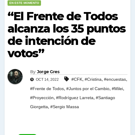
EN ESTE MOMENTO
“El Frente de Todos
alcanza los 35 puntos
de intención de
votos”
By
Jorge Gres
,
,
,
#CFK
#Cristina
#encuestas
OCT 14, 2022
,
,
,
#Frente de Todos
#Juntos por el Cambio
#Milei
,
,
#Proyección
#Rodríguez Larreta
#Santiago
,
Giorgetta
#Sergio Massa