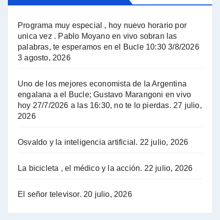
El Bucle News en Radio Gráfica. Bloque 2 . 14.04.24 - Jorge Gres
Programa muy especial , hoy nuevo horario por
unica vez . Pablo Moyano en vivo sobran las
A mayor poder al empresariado le cuesta encontrar resistencia - Jose Urtubey con Jorge Gres
palabras, te esperamos en el Bucle 10:30 3/8/2026
3 agosto, 2026
Hugo Yasky sobre el Impuesto a las grandes fortunas - Hugo Yasky con Jorge Gres
Uno de los mejores economista de la Argentina
Hugo Yasky : Día de la Militancia - Hugo Yasky con Jorge Gres
engalana a el Bucle; Gustavo Marangoni en vivo
hoy 27/7/2026 a las 16:30, no te lo pierdas.
27 julio,
2026
Hugo Yasky opina sobre la reunión de Sergio Massa con el FMI - Hugo Yasky con Jorge Gres
Osvaldo y la inteligencia artificial.
22 julio, 2026
Hugo Yasky sobre la Coordinadora de las Industrias de Productos Alimenticios (COPAL) - Hugo Yasky con Jorge Gres
Pablo Moyano sobre el espionaje: "Estos personajes siniestros han hecho mucho daño" - Pablo Moyano con Jorge Gres
La bicicleta , el médico y la acción.
22 julio, 2026
Pablo Moyano sobre el espionaje: "La AFI era una banda ilícita" - Pablo Moyano con Jorge Gres
El señor televisor.
20 julio, 2026
Pablo Moyano sobre el Día de la Militancia - Pablo Moyano con Jorge Gres