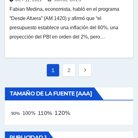
OCT 11, 2022
JORGE GRES
Fabian Medina, economista, habló en el programa
“Desde Afuera” (AM 1420) y afirmó que “el
presupuesto establece una inflación del 60%, una
proyección del PBI en orden del 2%, pero…
Paginación
1
2
de
entradas
TAMAÑO DE LA FUENTE [AAA]
120%
110%
100%
90%
PUBLICIDAD 1