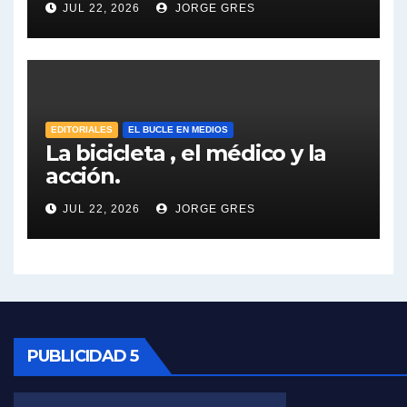
JUL 22, 2026
JORGE GRES
José Urtubey y la posible reactivación económica - José Urtubey con Jorge Gres
José Urtubey sobre la posibilidad de una candidatura - José Urtubey con Jorge Gres
Elio Rossi sobre Maradona - Elio Rossi con Jorge Gres
EDITORIALES
EL BUCLE EN MEDIOS
La bicicleta , el médico y la
acción.
Nicolás Kreplak , sobre Maradona - Nicolás Kreplak con Jorge Gres
JUL 22, 2026
JORGE GRES
Kreplak , sobre la vacuna contra el Covid-19 - Nicolás Kreplak con Jorge Gres
Kreplak , vacuna e ideología - Nicolás Kreplak con Jorge Gres
Kreplak ,qué vacunas llegarán al país - Nicolás Kreplak con Jorge Gres
Kreplak , cómo se darán los turnos para la vacunación - Nicolás Kreplak con Jorge Gres
PUBLICIDAD 5
Kreplak , la vacunación en contexto de cuidado - Nicolás Kreplak con Jorge Gres