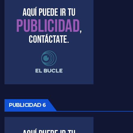
Timerman : " Cristina está enojada" - Raúl Timerman con Jorge Gres
Timerman, sobre el velatorio de Maradona - Raúl Timerman con Jorge Gres
Timerman, sobre Formosa en cuanto a la pandemia - Raúl Timerman con Jorge Gres
Timerman ,llamativos datos sobre la grieta - Raúl Timerman con Jorge Gres
Timerman: " La gente esta buscando un cambio" - Raúl Timerman con Jorge Gres
Marangoni sobre la negociacion con el FMI - Gustavo Marangoni con Jorge Gres
Marangoni, sobre el ajuste - Gustavo Marangoni con Jorge Gres
PUBLICIDAD 6
Marangoni sobre dispositivo de seguridad en el velatorio de Maradona - Gustavo Marangoni con Jorge Gres
Marangoni sobre el dólar - Gustavo Marangoni con Jorge Gres