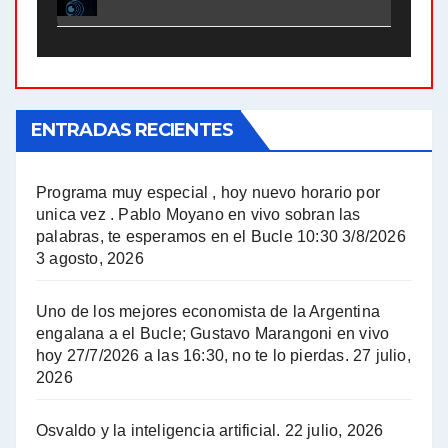
El Bucle News en Radio Gráfica. Bloque 2 . 21.04.24 - Jorge Gres
El Bucle News en Radio Gráfica. Bloque 1 . 21.04.24 - Jorge Gres
ENTRADAS RECIENTES
El Bucle News en Radio Gráfica. Bloque 1 . 14.04.24 - Jorge Gres
El Bucle News en Radio Gráfica. Bloque 2 . 14.04.24 - Jorge Gres
Programa muy especial , hoy nuevo horario por
unica vez . Pablo Moyano en vivo sobran las
A mayor poder al empresariado le cuesta encontrar resistencia - Jose Urtubey con Jorge Gres
palabras, te esperamos en el Bucle 10:30 3/8/2026
3 agosto, 2026
Hugo Yasky sobre el Impuesto a las grandes fortunas - Hugo Yasky con Jorge Gres
Uno de los mejores economista de la Argentina
Hugo Yasky : Día de la Militancia - Hugo Yasky con Jorge Gres
engalana a el Bucle; Gustavo Marangoni en vivo
hoy 27/7/2026 a las 16:30, no te lo pierdas.
27 julio,
2026
Hugo Yasky opina sobre la reunión de Sergio Massa con el FMI - Hugo Yasky con Jorge Gres
Osvaldo y la inteligencia artificial.
22 julio, 2026
Hugo Yasky sobre la Coordinadora de las Industrias de Productos Alimenticios (COPAL) - Hugo Yasky con Jorge Gres