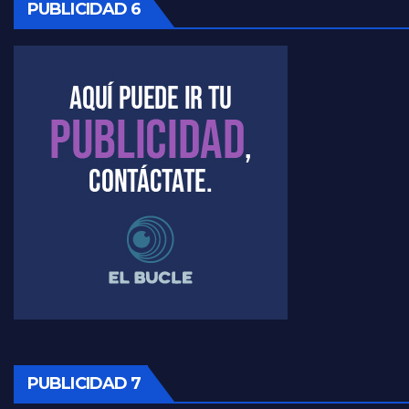
PUBLICIDAD 6
Marangoni sobre dispositivo de seguridad en el velatorio de Maradona - Gustavo Marangoni con Jorge Gres
Marangoni sobre el dólar - Gustavo Marangoni con Jorge Gres
Raúl Timerman sobre el acto del FdT en La Plata - Raúl Timerman
Raúl Timerman sobre el funcionamiento del FdT - Raúl Timerman
Raúl Timerman sobre la imagen del Gobierno - Raúl Timerman
Raúl Timerman sobre la oposición
PUBLICIDAD 7