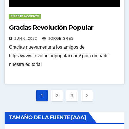
EN ESTE MOMENTO
Gracias Revolución Popular
JUN 6, 2022
JORGE GRES
Gracias nuevamente a los amigos de
https://www.revolucionpopular.com/ por compartir
nuestra editorial
Paginación
1
2
3
de
entradas
TAMAÑO DE LA FUENTE [AAA]