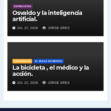
ENTREVISTAS
Dalbón sobre la Cámpora - Gregorio Dalbon con Jorge Gres
Osvaldo y la inteligencia
artificial.
Dalbón sobre el impuesto a la riqueza - Gregorio Dalbon con Jorge Gres
JUL 22, 2026
JORGE GRES
José Urtubey y la posible reactivación económica - José Urtubey con Jorge Gres
José Urtubey sobre la posibilidad de una candidatura - José Urtubey con Jorge Gres
Elio Rossi sobre Maradona - Elio Rossi con Jorge Gres
EDITORIALES
EL BUCLE EN MEDIOS
La bicicleta , el médico y la
acción.
Nicolás Kreplak , sobre Maradona - Nicolás Kreplak con Jorge Gres
JUL 22, 2026
JORGE GRES
Kreplak , sobre la vacuna contra el Covid-19 - Nicolás Kreplak con Jorge Gres
Kreplak , vacuna e ideología - Nicolás Kreplak con Jorge Gres
Kreplak ,qué vacunas llegarán al país - Nicolás Kreplak con Jorge Gres