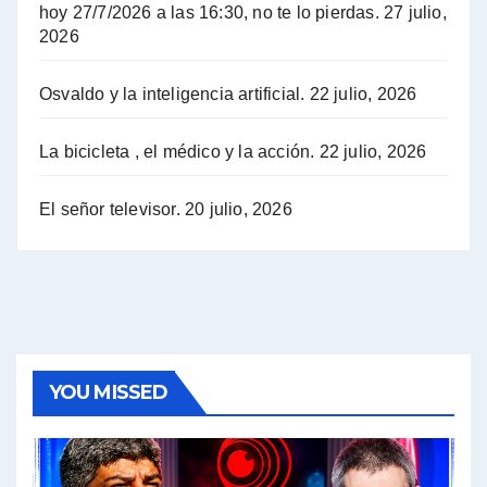
hoy 27/7/2026 a las 16:30, no te lo pierdas.
27 julio,
2026
Hugo Yasky opina sobre la reunión de Sergio Massa con el FMI - Hugo Yasky con Jorge Gres
Osvaldo y la inteligencia artificial.
22 julio, 2026
Hugo Yasky sobre la Coordinadora de las Industrias de Productos Alimenticios (COPAL) - Hugo Yasky con Jorge Gres
Pablo Moyano sobre el espionaje: "Estos personajes siniestros han hecho mucho daño" - Pablo Moyano con Jorge Gres
La bicicleta , el médico y la acción.
22 julio, 2026
Pablo Moyano sobre el espionaje: "La AFI era una banda ilícita" - Pablo Moyano con Jorge Gres
El señor televisor.
20 julio, 2026
Pablo Moyano sobre el Día de la Militancia - Pablo Moyano con Jorge Gres
Pablo Moyano :" La bandera del sindicalismo fue siempre pelear contra las políticas del FMI" - Pablo Moyano con Jorge Gres
Actualidad con Raúl Timerman - Raúl Timerman con Jorge Gres
YOU MISSED
Raúl Timerman: sobre la defensa de los Senadores de JxC al acuerdo con el FMI - Raúl Timerman con Jorge Gres
Roberto Salvarezza: debate sobre las vacunas - Roberto Salvarezza con Jorge Gres