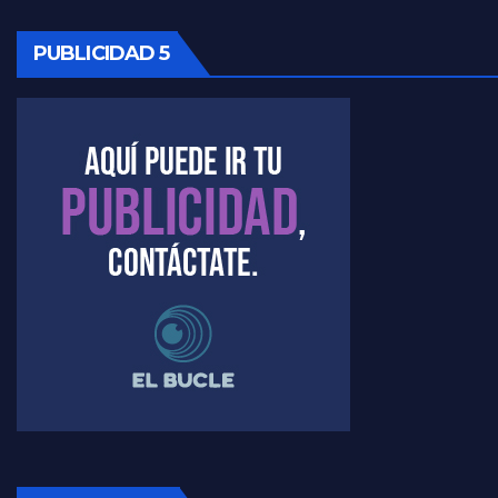
Kreplak , cómo se darán los turnos para la vacunación - Nicolás Kreplak con Jorge Gres
PUBLICIDAD 5
Kreplak , la vacunación en contexto de cuidado - Nicolás Kreplak con Jorge Gres
Timerman : " Cristina está enojada" - Raúl Timerman con Jorge Gres
Timerman, sobre el velatorio de Maradona - Raúl Timerman con Jorge Gres
Timerman, sobre Formosa en cuanto a la pandemia - Raúl Timerman con Jorge Gres
Timerman ,llamativos datos sobre la grieta - Raúl Timerman con Jorge Gres
Timerman: " La gente esta buscando un cambio" - Raúl Timerman con Jorge Gres
Marangoni sobre la negociacion con el FMI - Gustavo Marangoni con Jorge Gres
Marangoni, sobre el ajuste - Gustavo Marangoni con Jorge Gres