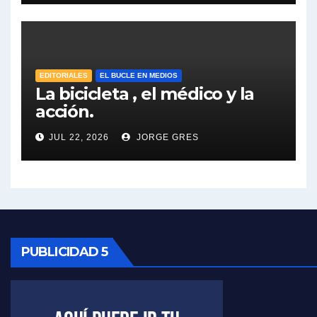
José Urtubey y la posible reactivación económica - José Urtubey con Jorge Gres
José Urtubey sobre la posibilidad de una candidatura - José Urtubey con Jorge Gres
EDITORIALES
EL BUCLE EN MEDIOS
Elio Rossi sobre Maradona - Elio Rossi con Jorge Gres
La bicicleta , el médico y la
acción.
Nicolás Kreplak , sobre Maradona - Nicolás Kreplak con Jorge Gres
JUL 22, 2026
JORGE GRES
Kreplak , sobre la vacuna contra el Covid-19 - Nicolás Kreplak con Jorge Gres
Kreplak , vacuna e ideología - Nicolás Kreplak con Jorge Gres
Kreplak ,qué vacunas llegarán al país - Nicolás Kreplak con Jorge Gres
PUBLICIDAD 5
Kreplak , cómo se darán los turnos para la vacunación - Nicolás Kreplak con Jorge Gres
Kreplak , la vacunación en contexto de cuidado - Nicolás Kreplak con Jorge Gres