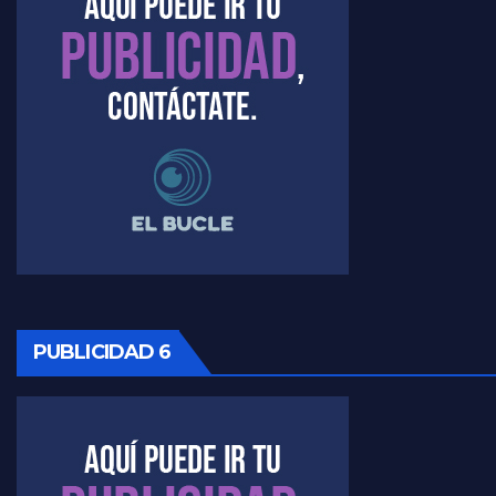
Timerman : " Cristina está enojada" - Raúl Timerman con Jorge Gres
Timerman, sobre el velatorio de Maradona - Raúl Timerman con Jorge Gres
Timerman, sobre Formosa en cuanto a la pandemia - Raúl Timerman con Jorge Gres
Timerman ,llamativos datos sobre la grieta - Raúl Timerman con Jorge Gres
Timerman: " La gente esta buscando un cambio" - Raúl Timerman con Jorge Gres
Marangoni sobre la negociacion con el FMI - Gustavo Marangoni con Jorge Gres
PUBLICIDAD 6
Marangoni, sobre el ajuste - Gustavo Marangoni con Jorge Gres
Marangoni sobre dispositivo de seguridad en el velatorio de Maradona - Gustavo Marangoni con Jorge Gres
Marangoni sobre el dólar - Gustavo Marangoni con Jorge Gres