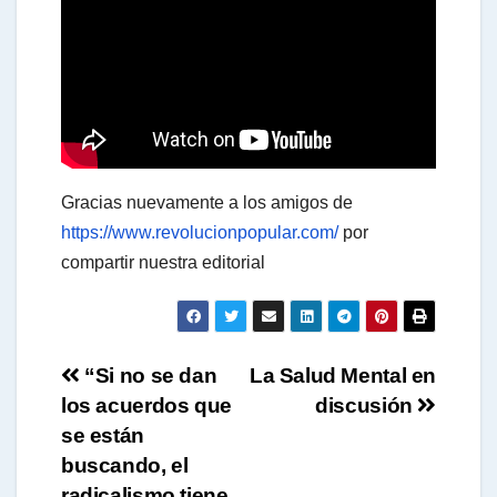
a
t
s
Gracias nuevamente a los amigos de
A
https://www.revolucionpopular.com/
por
compartir nuestra editorial
p
Navegación
p
“Si no se dan
La Salud Mental en
los acuerdos que
discusión
de
se están
entradas
buscando, el
radicalismo tiene