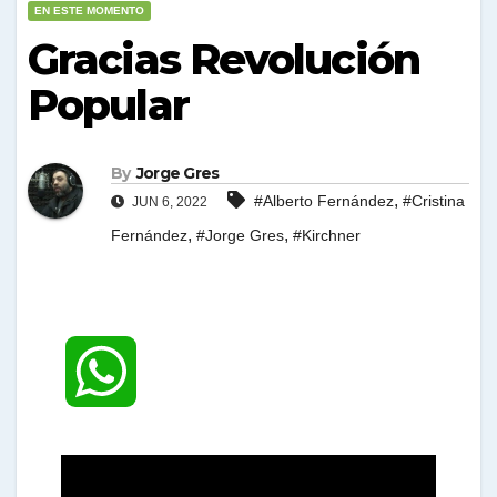
EN ESTE MOMENTO
Gracias Revolución
Popular
By
Jorge Gres
,
#Alberto Fernández
#Cristina
JUN 6, 2022
,
,
Fernández
#Jorge Gres
#Kirchner
W
h