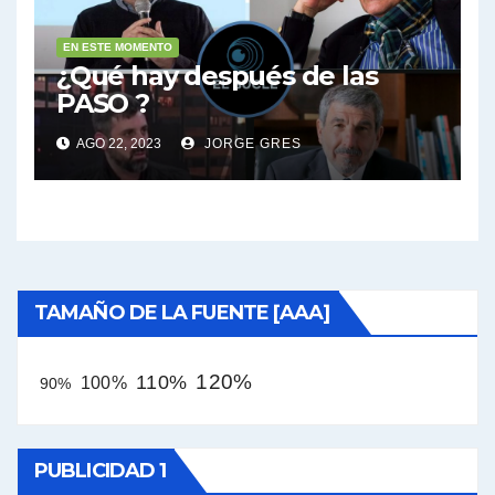
EN ESTE MOMENTO
¿Qué hay después de las
PASO ?
AGO 22, 2023
JORGE GRES
TAMAÑO DE LA FUENTE [AAA]
120%
110%
100%
90%
PUBLICIDAD 1