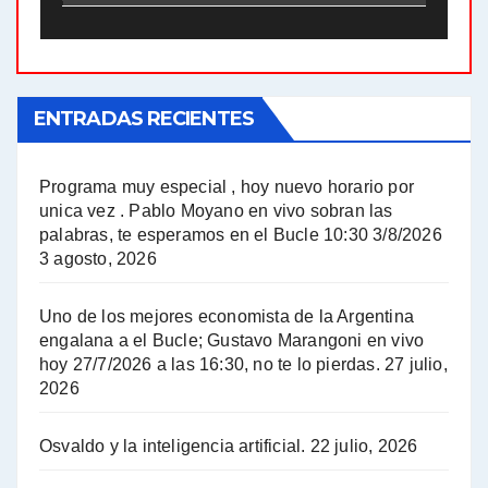
El Bucle News en Radio Gráfica. Bloque 2 . 21.04.24 - Jorge Gres
El Bucle News en Radio Gráfica. Bloque 1 . 21.04.24 - Jorge Gres
ENTRADAS RECIENTES
El Bucle News en Radio Gráfica. Bloque 1 . 14.04.24 - Jorge Gres
El Bucle News en Radio Gráfica. Bloque 2 . 14.04.24 - Jorge Gres
Programa muy especial , hoy nuevo horario por
unica vez . Pablo Moyano en vivo sobran las
A mayor poder al empresariado le cuesta encontrar resistencia - Jose Urtubey con Jorge Gres
palabras, te esperamos en el Bucle 10:30 3/8/2026
3 agosto, 2026
Hugo Yasky sobre el Impuesto a las grandes fortunas - Hugo Yasky con Jorge Gres
Uno de los mejores economista de la Argentina
Hugo Yasky : Día de la Militancia - Hugo Yasky con Jorge Gres
engalana a el Bucle; Gustavo Marangoni en vivo
hoy 27/7/2026 a las 16:30, no te lo pierdas.
27 julio,
2026
Hugo Yasky opina sobre la reunión de Sergio Massa con el FMI - Hugo Yasky con Jorge Gres
Osvaldo y la inteligencia artificial.
22 julio, 2026
Hugo Yasky sobre la Coordinadora de las Industrias de Productos Alimenticios (COPAL) - Hugo Yasky con Jorge Gres