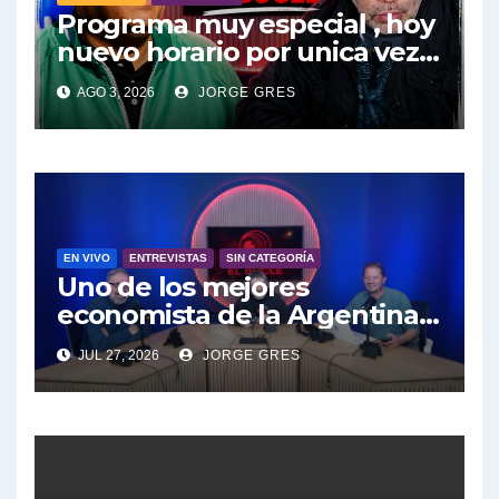
Programa muy especial , hoy
nuevo horario por unica vez .
Pablo Moyano en vivo sobran
AGO 3, 2026
JORGE GRES
las palabras, te esperamos
en el Bucle 10:30 3/8/2026
EN VIVO
ENTREVISTAS
SIN CATEGORÍA
Uno de los mejores
economista de la Argentina
engalana a el Bucle; Gustavo
JUL 27, 2026
JORGE GRES
Marangoni en vivo hoy
27/7/2026 a las 16:30, no te lo
pierdas.