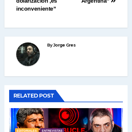
dolarización ,es
Argentina”
entradas
inconveniente”
By
Jorge Gres
RELATED POST
EDITORIALES
ENTREVISTAS