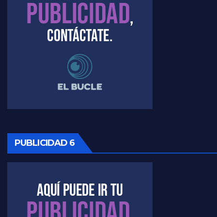
Timerman, sobre el velatorio de Maradona - Raúl Timerman con Jorge Gres
Timerman, sobre Formosa en cuanto a la pandemia - Raúl Timerman con Jorge Gres
Timerman ,llamativos datos sobre la grieta - Raúl Timerman con Jorge Gres
Timerman: " La gente esta buscando un cambio" - Raúl Timerman con Jorge Gres
Marangoni sobre la negociacion con el FMI - Gustavo Marangoni con Jorge Gres
PUBLICIDAD 6
Marangoni, sobre el ajuste - Gustavo Marangoni con Jorge Gres
Marangoni sobre dispositivo de seguridad en el velatorio de Maradona - Gustavo Marangoni con Jorge Gres
Marangoni sobre el dólar - Gustavo Marangoni con Jorge Gres
Raúl Timerman sobre el acto del FdT en La Plata - Raúl Timerman