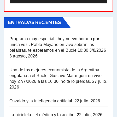
El Bucle News en Radio Gráfica. Bloque 1 . 21.04.24 - Jorge Gres
ENTRADAS RECIENTES
El Bucle News en Radio Gráfica. Bloque 1 . 14.04.24 - Jorge Gres
El Bucle News en Radio Gráfica. Bloque 2 . 14.04.24 - Jorge Gres
Programa muy especial , hoy nuevo horario por
unica vez . Pablo Moyano en vivo sobran las
A mayor poder al empresariado le cuesta encontrar resistencia - Jose Urtubey con Jorge Gres
palabras, te esperamos en el Bucle 10:30 3/8/2026
3 agosto, 2026
Hugo Yasky sobre el Impuesto a las grandes fortunas - Hugo Yasky con Jorge Gres
Uno de los mejores economista de la Argentina
Hugo Yasky : Día de la Militancia - Hugo Yasky con Jorge Gres
engalana a el Bucle; Gustavo Marangoni en vivo
hoy 27/7/2026 a las 16:30, no te lo pierdas.
27 julio,
2026
Hugo Yasky opina sobre la reunión de Sergio Massa con el FMI - Hugo Yasky con Jorge Gres
Osvaldo y la inteligencia artificial.
22 julio, 2026
Hugo Yasky sobre la Coordinadora de las Industrias de Productos Alimenticios (COPAL) - Hugo Yasky con Jorge Gres
Pablo Moyano sobre el espionaje: "Estos personajes siniestros han hecho mucho daño" - Pablo Moyano con Jorge Gres
La bicicleta , el médico y la acción.
22 julio, 2026