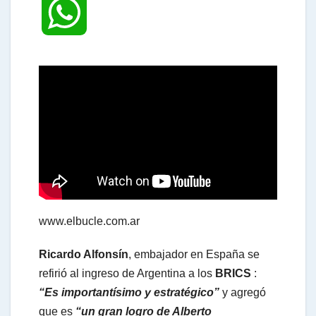
W
h
a
t
s
www.elbucle.com.ar
A
Ricardo Alfonsín
, embajador en España se
refirió al ingreso de Argentina a los
BRICS
:
p
“Es importantísimo y estratégico”
y agregó
que es
“un gran logro de Alberto