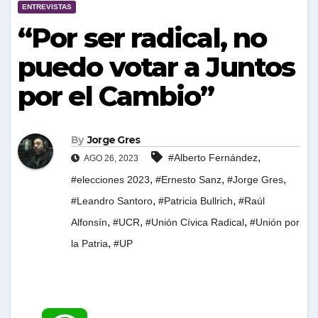
ENTREVISTAS
“Por ser radical, no
puedo votar a Juntos
por el Cambio”
By
Jorge Gres
,
#Alberto Fernández
AGO 26, 2023
,
,
,
#elecciones 2023
#Ernesto Sanz
#Jorge Gres
,
,
#Leandro Santoro
#Patricia Bullrich
#Raúl
,
,
,
Alfonsín
#UCR
#Unión Cívica Radical
#Unión por
,
la Patria
#UP