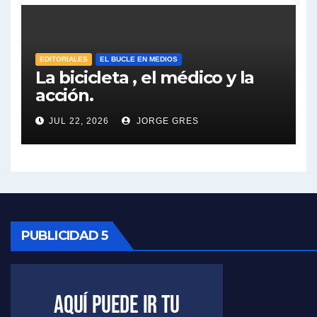
José Urtubey sobre la posibilidad de una candidatura - José Urtubey con Jorge Gres
EDITORIALES
EL BUCLE EN MEDIOS
Elio Rossi sobre Maradona - Elio Rossi con Jorge Gres
La bicicleta , el médico y la
acción.
Nicolás Kreplak , sobre Maradona - Nicolás Kreplak con Jorge Gres
JUL 22, 2026
JORGE GRES
Kreplak , sobre la vacuna contra el Covid-19 - Nicolás Kreplak con Jorge Gres
Kreplak , vacuna e ideología - Nicolás Kreplak con Jorge Gres
Kreplak ,qué vacunas llegarán al país - Nicolás Kreplak con Jorge Gres
PUBLICIDAD 5
Kreplak , cómo se darán los turnos para la vacunación - Nicolás Kreplak con Jorge Gres
Kreplak , la vacunación en contexto de cuidado - Nicolás Kreplak con Jorge Gres
Timerman : " Cristina está enojada" - Raúl Timerman con Jorge Gres