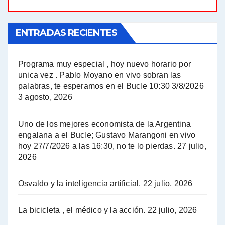
El Bucle News en Radio Gráfica. Bloque 1 . 21.04.24 - Jorge Gres
ENTRADAS RECIENTES
El Bucle News en Radio Gráfica. Bloque 1 . 14.04.24 - Jorge Gres
El Bucle News en Radio Gráfica. Bloque 2 . 14.04.24 - Jorge Gres
Programa muy especial , hoy nuevo horario por
unica vez . Pablo Moyano en vivo sobran las
A mayor poder al empresariado le cuesta encontrar resistencia - Jose Urtubey con Jorge Gres
palabras, te esperamos en el Bucle 10:30 3/8/2026
3 agosto, 2026
Hugo Yasky sobre el Impuesto a las grandes fortunas - Hugo Yasky con Jorge Gres
Uno de los mejores economista de la Argentina
Hugo Yasky : Día de la Militancia - Hugo Yasky con Jorge Gres
engalana a el Bucle; Gustavo Marangoni en vivo
hoy 27/7/2026 a las 16:30, no te lo pierdas.
27 julio,
2026
Hugo Yasky opina sobre la reunión de Sergio Massa con el FMI - Hugo Yasky con Jorge Gres
Osvaldo y la inteligencia artificial.
22 julio, 2026
Hugo Yasky sobre la Coordinadora de las Industrias de Productos Alimenticios (COPAL) - Hugo Yasky con Jorge Gres
Pablo Moyano sobre el espionaje: "Estos personajes siniestros han hecho mucho daño" - Pablo Moyano con Jorge Gres
La bicicleta , el médico y la acción.
22 julio, 2026