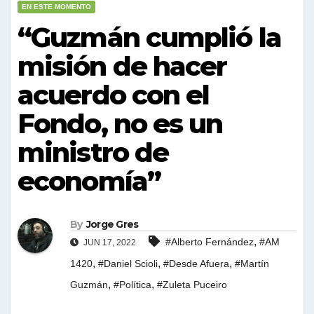
EN ESTE MOMENTO
“Guzmán cumplió la
misión de hacer
acuerdo con el
Fondo, no es un
ministro de
economía”
By
Jorge Gres
,
#Alberto Fernández
#AM
JUN 17, 2022
,
,
,
1420
#Daniel Scioli
#Desde Afuera
#Martín
,
,
Guzmán
#Política
#Zuleta Puceiro