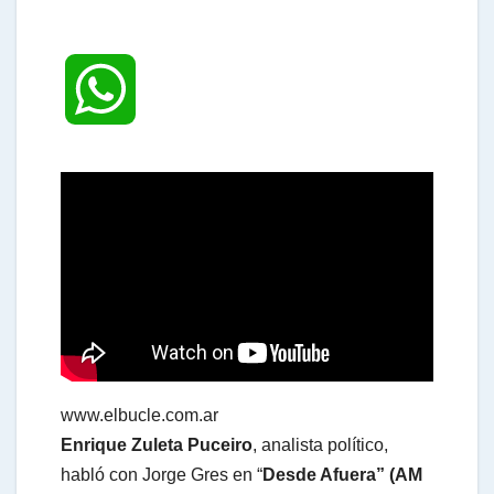
W
h
a
t
s
www.elbucle.com.ar
A
Enrique Zuleta Puceiro
, analista político,
habló con Jorge Gres en “
Desde Afuera” (AM