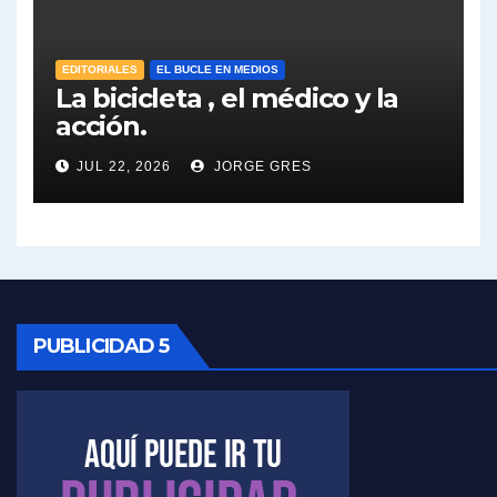
José Urtubey sobre la posibilidad de una candidatura - José Urtubey con Jorge Gres
EDITORIALES
EL BUCLE EN MEDIOS
Elio Rossi sobre Maradona - Elio Rossi con Jorge Gres
La bicicleta , el médico y la
acción.
Nicolás Kreplak , sobre Maradona - Nicolás Kreplak con Jorge Gres
JUL 22, 2026
JORGE GRES
Kreplak , sobre la vacuna contra el Covid-19 - Nicolás Kreplak con Jorge Gres
Kreplak , vacuna e ideología - Nicolás Kreplak con Jorge Gres
Kreplak ,qué vacunas llegarán al país - Nicolás Kreplak con Jorge Gres
PUBLICIDAD 5
Kreplak , cómo se darán los turnos para la vacunación - Nicolás Kreplak con Jorge Gres
Kreplak , la vacunación en contexto de cuidado - Nicolás Kreplak con Jorge Gres
Timerman : " Cristina está enojada" - Raúl Timerman con Jorge Gres