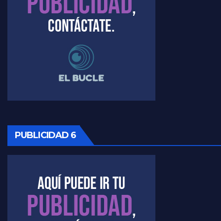
Timerman, sobre el velatorio de Maradona - Raúl Timerman con Jorge Gres
Timerman, sobre Formosa en cuanto a la pandemia - Raúl Timerman con Jorge Gres
Timerman ,llamativos datos sobre la grieta - Raúl Timerman con Jorge Gres
Timerman: " La gente esta buscando un cambio" - Raúl Timerman con Jorge Gres
Marangoni sobre la negociacion con el FMI - Gustavo Marangoni con Jorge Gres
PUBLICIDAD 6
Marangoni, sobre el ajuste - Gustavo Marangoni con Jorge Gres
Marangoni sobre dispositivo de seguridad en el velatorio de Maradona - Gustavo Marangoni con Jorge Gres
Marangoni sobre el dólar - Gustavo Marangoni con Jorge Gres
Raúl Timerman sobre el acto del FdT en La Plata - Raúl Timerman