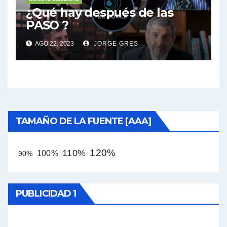
¿Qué hay después de las
PASO ?
AGO 22, 2023
JORGE GRES
TAMAÑO DE LA FUENTE [AAA]
120%
110%
100%
90%
PUBLICIDAD 1