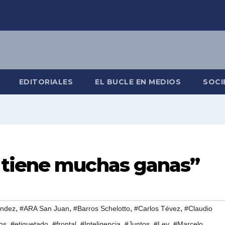
EDITORIALES
EL BUCLE EN MEDIOS
SOCI
 tiene muchas ganas”
,
,
,
,
ández
#ARA San Juan
#Barros Schelotto
#Carlos Tévez
#Claudio
,
,
,
,
,
,
os
#etiquetado
#frontal
#Inteligencia
#Juntos
#Ley
#Marcelo