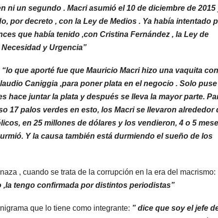
n ni un segundo . Macri asumió el 10 de diciembre de 2015
o, por decreto , con la Ley de Medios . Ya había intentado 
nces que había tenido ,con Cristina Fernández , la Ley de
de Necesidad y Urgencia”
ó
“lo que aporté fue que Mauricio Macri hizo una vaquita co
laudio Caniggia ,para poner plata en el negocio . Solo puse
s hace juntar la plata y después se lleva la mayor parte. Pa
so 17 palos verdes en esto, los Macri se llevaron alrededor 
icos, en 25 millones de dólares y los vendieron, 4 o 5 mes
 durmió. Y la causa también está durmiendo el sueño de los
aza , cuando se trata de la corrupción en la era del macrismo:
,la tengo confirmada por distintos periodistas”
nigrama que lo tiene como integrante:
” dice que soy el jefe d