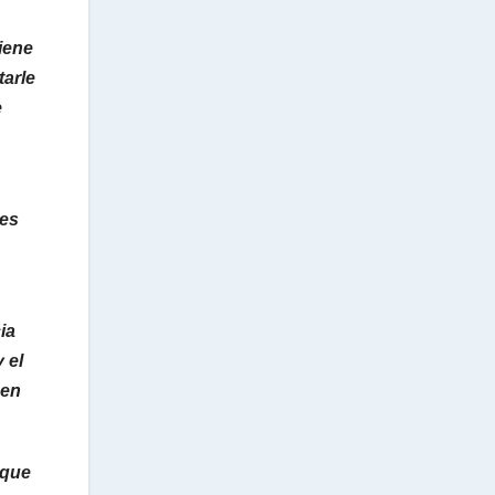
iene
tarle
e
res
ia
 el
 en
rque