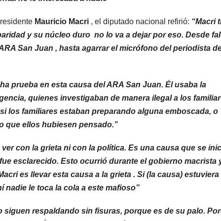
presidente
Mauricio Macri
, el diputado nacional refirió:
“Macri t
aridad y su núcleo duro no lo va a dejar por eso. Desde fal
 ARA San Juan , hasta agarrar el micrófono del periodista d
ha prueba en esta causa del ARA San Juan. Él usaba la
igencia, quienes investigaban de manera ilegal a los familia
r si los familiares estaban preparando alguna emboscada, o
lo que ellos hubiesen pensado.”
ver con la grieta ni con la política. Es una causa que se inic
ue esclarecido. Esto ocurrió durante el gobierno macrista y
cri es llevar esta causa a la grieta . Si (la causa) estuviera
 nadie le toca la cola a este mafioso”
lo siguen respaldando sin fisuras, porque es de su palo. Po