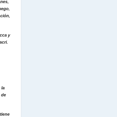
anes,
uego,
ción,
occa y
cri.
 la
 de
 tiene