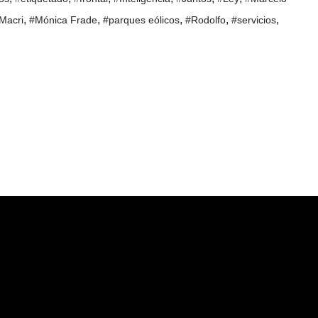
,
,
,
,
,
Macri
#Mónica Frade
#parques eólicos
#Rodolfo
#servicios