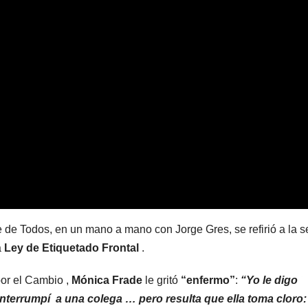
e de Todos, en un mano a mano con Jorge Gres, se refirió a la s
a
Ley de Etiquetado Frontal
.
por el Cambio ,
Mónica Frade
le gritó
“enfermo”
:
“Yo le digo
nterrumpí a una colega … pero resulta que ella toma cloro: