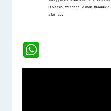
,
,
D’Alessio
#Mariana Stilman
#Mauricio 
#Tailhade
W
h
a
t