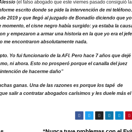
Alessio
(el falso abogado que este viernes pasado consiguió la
forme escrito donde se pide la intervención de mi teléfono
l de 2019 y que llegó al juzgado de Bonadío diciendo que yo
se momento, el cisne negro había surgido: ya estaba la caus
n y empezaron a armar una historia en la que yo era el jefe
no me encontraron absolutamente nada.
o. Yo fui funcionario de la AFI. Pero hace 7 años que dejé 
mo, ni ahora. Esto no prosperó porque el canalla del juez
a intención de hacerme daño”
uchas ganas. Una de las razones es porque los tapé de
ue salir a contratar abogados carísimos y les
duele más el
es
“Nunca tuve problemas con el Evi