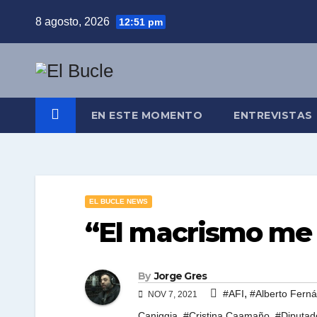
Skip
8 agosto, 2026
12:51 pm
to
content
EN ESTE MOMENTO
ENTREVISTAS
EL BUCLE NEWS
“El macrismo me
By
Jorge Gres
,
#AFI
#Alberto Fern
NOV 7, 2021
,
,
Caniggia
#Cristina Caamaño
#Diputad