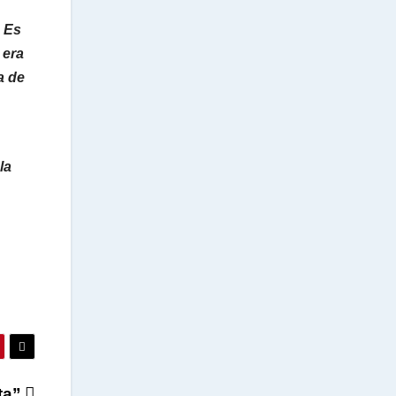
. Es
 era
a de
la
ta”