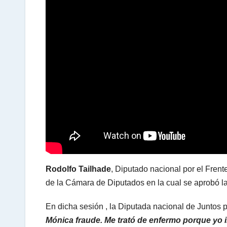
s
A
p
p
Rodolfo Tailhade
, Diputado nacional por el Frent
de la Cámara de Diputados en la cual se aprobó l
En dicha sesión , la Diputada nacional de Juntos 
Mónica fraude. Me trató de enfermo porque yo i