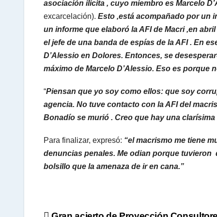
asociación ilícita , cuyo miembro es Marcelo D’
excarcelación).
Esto ,está acompañado por un in
un informe que elaboró la AFI de Macri ,en abri
el jefe de una banda de espías de la AFI . En e
D’Alessio en Dolores. Entonces, se desesperaro
máximo de Marcelo D’Alessio. Eso es porque 
“
Piensan que yo soy como ellos: que soy corrupt
agencia. No tuve contacto con la AFI del macris
Bonadío se murió . Creo que hay una clarísim
Para finalizar, expresó:
“el macrismo me tiene m
denuncias penales. Me odian porque tuvieron q
bolsillo que la amenaza de ir en cana.”
Gran acierto de Proyección Consultor