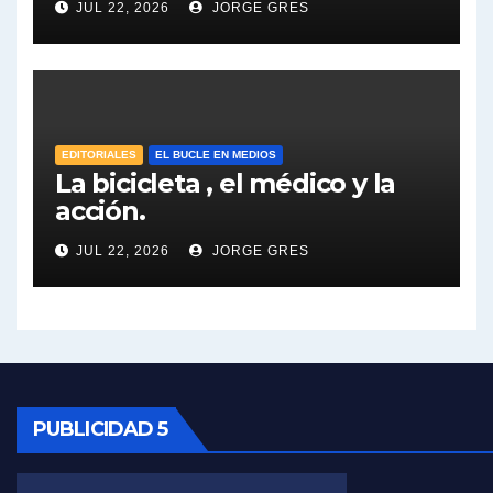
JUL 22, 2026
JORGE GRES
José Urtubey y la posible reactivación económica - José Urtubey con Jorge Gres
José Urtubey sobre la posibilidad de una candidatura - José Urtubey con Jorge Gres
Elio Rossi sobre Maradona - Elio Rossi con Jorge Gres
EDITORIALES
EL BUCLE EN MEDIOS
La bicicleta , el médico y la
acción.
Nicolás Kreplak , sobre Maradona - Nicolás Kreplak con Jorge Gres
JUL 22, 2026
JORGE GRES
Kreplak , sobre la vacuna contra el Covid-19 - Nicolás Kreplak con Jorge Gres
Kreplak , vacuna e ideología - Nicolás Kreplak con Jorge Gres
Kreplak ,qué vacunas llegarán al país - Nicolás Kreplak con Jorge Gres
Kreplak , cómo se darán los turnos para la vacunación - Nicolás Kreplak con Jorge Gres
PUBLICIDAD 5
Kreplak , la vacunación en contexto de cuidado - Nicolás Kreplak con Jorge Gres