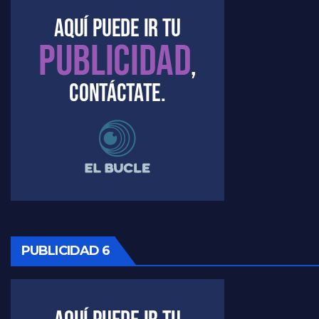
Timerman : " Cristina está enojada" - Raúl Timerman con Jorge Gres
Timerman, sobre el velatorio de Maradona - Raúl Timerman con Jorge Gres
Timerman, sobre Formosa en cuanto a la pandemia - Raúl Timerman con Jorge Gres
Timerman ,llamativos datos sobre la grieta - Raúl Timerman con Jorge Gres
Timerman: " La gente esta buscando un cambio" - Raúl Timerman con Jorge Gres
Marangoni sobre la negociacion con el FMI - Gustavo Marangoni con Jorge Gres
Marangoni, sobre el ajuste - Gustavo Marangoni con Jorge Gres
PUBLICIDAD 6
Marangoni sobre dispositivo de seguridad en el velatorio de Maradona - Gustavo Marangoni con Jorge Gres
Marangoni sobre el dólar - Gustavo Marangoni con Jorge Gres