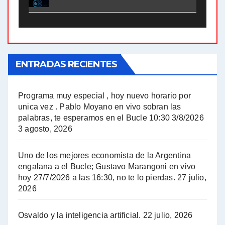
El Bucle News en Radio Gráfica. Bloque 2 . 21.04.24 - Jorge Gres
El Bucle News en Radio Gráfica. Bloque 1 . 21.04.24 - Jorge Gres
ENTRADAS RECIENTES
El Bucle News en Radio Gráfica. Bloque 1 . 14.04.24 - Jorge Gres
El Bucle News en Radio Gráfica. Bloque 2 . 14.04.24 - Jorge Gres
Programa muy especial , hoy nuevo horario por
unica vez . Pablo Moyano en vivo sobran las
A mayor poder al empresariado le cuesta encontrar resistencia - Jose Urtubey con Jorge Gres
palabras, te esperamos en el Bucle 10:30 3/8/2026
3 agosto, 2026
Hugo Yasky sobre el Impuesto a las grandes fortunas - Hugo Yasky con Jorge Gres
Uno de los mejores economista de la Argentina
Hugo Yasky : Día de la Militancia - Hugo Yasky con Jorge Gres
engalana a el Bucle; Gustavo Marangoni en vivo
hoy 27/7/2026 a las 16:30, no te lo pierdas.
27 julio,
2026
Hugo Yasky opina sobre la reunión de Sergio Massa con el FMI - Hugo Yasky con Jorge Gres
Osvaldo y la inteligencia artificial.
22 julio, 2026
Hugo Yasky sobre la Coordinadora de las Industrias de Productos Alimenticios (COPAL) - Hugo Yasky con Jorge Gres