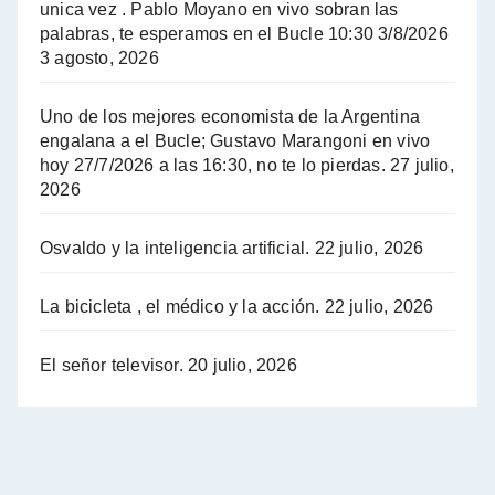
unica vez . Pablo Moyano en vivo sobran las
A mayor poder al empresariado le cuesta encontrar resistencia - Jose Urtubey con Jorge Gres
palabras, te esperamos en el Bucle 10:30 3/8/2026
3 agosto, 2026
Hugo Yasky sobre el Impuesto a las grandes fortunas - Hugo Yasky con Jorge Gres
Uno de los mejores economista de la Argentina
Hugo Yasky : Día de la Militancia - Hugo Yasky con Jorge Gres
engalana a el Bucle; Gustavo Marangoni en vivo
hoy 27/7/2026 a las 16:30, no te lo pierdas.
27 julio,
2026
Hugo Yasky opina sobre la reunión de Sergio Massa con el FMI - Hugo Yasky con Jorge Gres
Osvaldo y la inteligencia artificial.
22 julio, 2026
Hugo Yasky sobre la Coordinadora de las Industrias de Productos Alimenticios (COPAL) - Hugo Yasky con Jorge Gres
Pablo Moyano sobre el espionaje: "Estos personajes siniestros han hecho mucho daño" - Pablo Moyano con Jorge Gres
La bicicleta , el médico y la acción.
22 julio, 2026
Pablo Moyano sobre el espionaje: "La AFI era una banda ilícita" - Pablo Moyano con Jorge Gres
El señor televisor.
20 julio, 2026
Pablo Moyano sobre el Día de la Militancia - Pablo Moyano con Jorge Gres
Pablo Moyano :" La bandera del sindicalismo fue siempre pelear contra las políticas del FMI" - Pablo Moyano con Jorge Gres