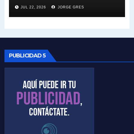
JUL 22, 2026
JORGE GRES
Kreplak , sobre la vacuna contra el Covid-19 - Nicolás Kreplak con Jorge Gres
Kreplak , vacuna e ideología - Nicolás Kreplak con Jorge Gres
Kreplak ,qué vacunas llegarán al país - Nicolás Kreplak con Jorge Gres
Kreplak , cómo se darán los turnos para la vacunación - Nicolás Kreplak con Jorge Gres
PUBLICIDAD 5
Kreplak , la vacunación en contexto de cuidado - Nicolás Kreplak con Jorge Gres
Timerman : " Cristina está enojada" - Raúl Timerman con Jorge Gres
Timerman, sobre el velatorio de Maradona - Raúl Timerman con Jorge Gres
Timerman, sobre Formosa en cuanto a la pandemia - Raúl Timerman con Jorge Gres
Timerman ,llamativos datos sobre la grieta - Raúl Timerman con Jorge Gres