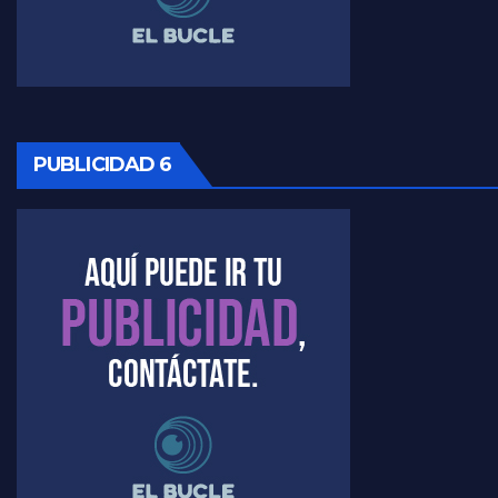
Timerman: " La gente esta buscando un cambio" - Raúl Timerman con Jorge Gres
Marangoni sobre la negociacion con el FMI - Gustavo Marangoni con Jorge Gres
Marangoni, sobre el ajuste - Gustavo Marangoni con Jorge Gres
PUBLICIDAD 6
Marangoni sobre dispositivo de seguridad en el velatorio de Maradona - Gustavo Marangoni con Jorge Gres
Marangoni sobre el dólar - Gustavo Marangoni con Jorge Gres
Raúl Timerman sobre el acto del FdT en La Plata - Raúl Timerman
Raúl Timerman sobre el funcionamiento del FdT - Raúl Timerman
Raúl Timerman sobre la imagen del Gobierno - Raúl Timerman
Raúl Timerman sobre la oposición