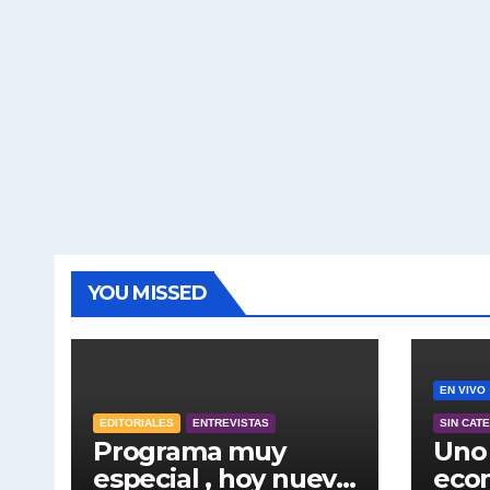
YOU MISSED
EN VIVO
EDITORIALES
ENTREVISTAS
SIN CAT
Programa muy
Uno 
especial , hoy nuevo
econ