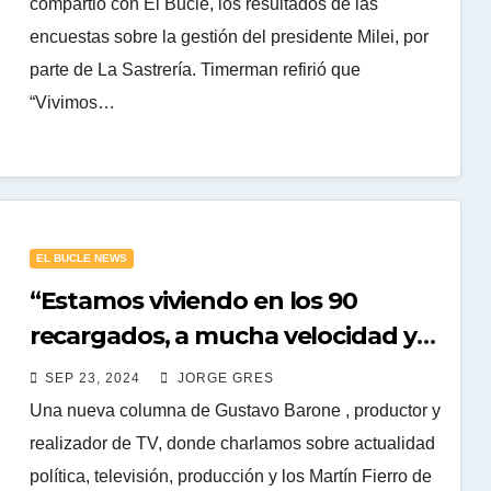
compartió con El Bucle, los resultados de las
encuestas sobre la gestión del presidente Milei, por
parte de La Sastrería. Timerman refirió que
“Vivimos…
EL BUCLE NEWS
“Estamos viviendo en los 90
recargados, a mucha velocidad y
sin dólares”
SEP 23, 2024
JORGE GRES
Una nueva columna de Gustavo Barone , productor y
realizador de TV, donde charlamos sobre actualidad
política, televisión, producción y los Martín Fierro de