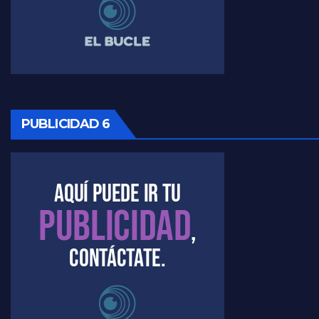
Timerman ,llamativos datos sobre la grieta - Raúl Timerman con Jorge Gres
Timerman: " La gente esta buscando un cambio" - Raúl Timerman con Jorge Gres
Marangoni sobre la negociacion con el FMI - Gustavo Marangoni con Jorge Gres
PUBLICIDAD 6
Marangoni, sobre el ajuste - Gustavo Marangoni con Jorge Gres
Marangoni sobre dispositivo de seguridad en el velatorio de Maradona - Gustavo Marangoni con Jorge Gres
Marangoni sobre el dólar - Gustavo Marangoni con Jorge Gres
Raúl Timerman sobre el acto del FdT en La Plata - Raúl Timerman
Raúl Timerman sobre el funcionamiento del FdT - Raúl Timerman
Raúl Timerman sobre la imagen del Gobierno - Raúl Timerman