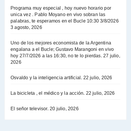
El Bucle News en Radio Gráfica. Bloque 2 . 14.04.24 - Jorge Gres
Programa muy especial , hoy nuevo horario por
unica vez . Pablo Moyano en vivo sobran las
A mayor poder al empresariado le cuesta encontrar resistencia - Jose Urtubey con Jorge Gres
palabras, te esperamos en el Bucle 10:30 3/8/2026
3 agosto, 2026
Hugo Yasky sobre el Impuesto a las grandes fortunas - Hugo Yasky con Jorge Gres
Uno de los mejores economista de la Argentina
Hugo Yasky : Día de la Militancia - Hugo Yasky con Jorge Gres
engalana a el Bucle; Gustavo Marangoni en vivo
hoy 27/7/2026 a las 16:30, no te lo pierdas.
27 julio,
2026
Hugo Yasky opina sobre la reunión de Sergio Massa con el FMI - Hugo Yasky con Jorge Gres
Osvaldo y la inteligencia artificial.
22 julio, 2026
Hugo Yasky sobre la Coordinadora de las Industrias de Productos Alimenticios (COPAL) - Hugo Yasky con Jorge Gres
Pablo Moyano sobre el espionaje: "Estos personajes siniestros han hecho mucho daño" - Pablo Moyano con Jorge Gres
La bicicleta , el médico y la acción.
22 julio, 2026
Pablo Moyano sobre el espionaje: "La AFI era una banda ilícita" - Pablo Moyano con Jorge Gres
El señor televisor.
20 julio, 2026
Pablo Moyano sobre el Día de la Militancia - Pablo Moyano con Jorge Gres