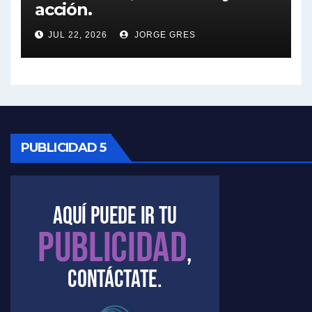
acción.
Nicolás Kreplak , sobre Maradona - Nicolás Kreplak con Jorge Gres
JUL 22, 2026
JORGE GRES
Kreplak , sobre la vacuna contra el Covid-19 - Nicolás Kreplak con Jorge Gres
Kreplak , vacuna e ideología - Nicolás Kreplak con Jorge Gres
Kreplak ,qué vacunas llegarán al país - Nicolás Kreplak con Jorge Gres
PUBLICIDAD 5
Kreplak , cómo se darán los turnos para la vacunación - Nicolás Kreplak con Jorge Gres
Kreplak , la vacunación en contexto de cuidado - Nicolás Kreplak con Jorge Gres
Timerman : " Cristina está enojada" - Raúl Timerman con Jorge Gres
Timerman, sobre el velatorio de Maradona - Raúl Timerman con Jorge Gres
Timerman, sobre Formosa en cuanto a la pandemia - Raúl Timerman con Jorge Gres