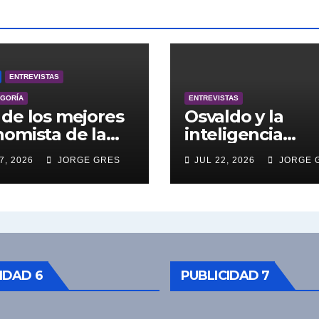
ENTREVISTAS
EGORÍA
ENTREVISTAS
de los mejores
Osvaldo y la
omista de la
inteligencia
entina engalana
artificial.
7, 2026
JORGE GRES
JUL 22, 2026
JORGE 
 Bucle; Gustavo
ngoni en vivo
27/7/2026 a las
0, no te lo
das.
IDAD 6
PUBLICIDAD 7