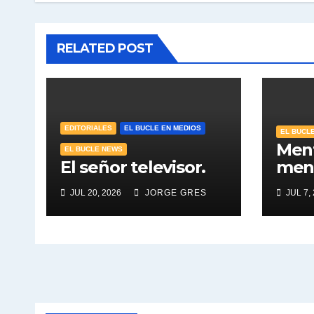
RELATED POST
EDITORIALES
EL BUCLE EN MEDIOS
EL BUCL
Ment
EL BUCLE NEWS
El señor televisor.
ment
mand
JUL 20, 2026
JORGE GRES
JUL 7,