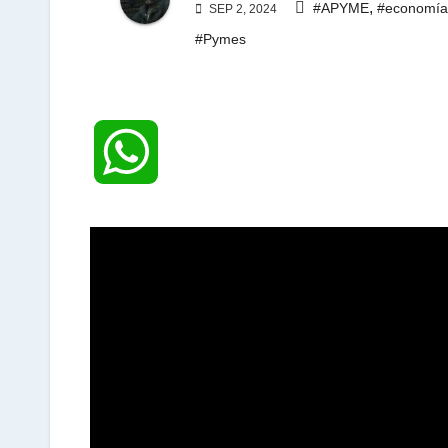
,
#APYME
#economía
SEP 2, 2024
#Pymes
W
h
a
t
s