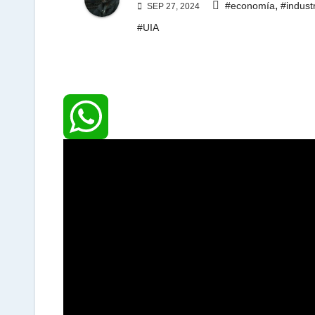
,
#economía
#indust
SEP 27, 2024
#UIA
W
h
a
t