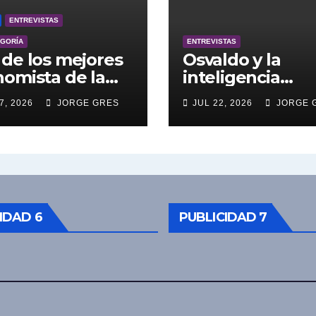
ENTREVISTAS
EGORÍA
ENTREVISTAS
de los mejores
Osvaldo y la
omista de la
inteligencia
entina engalana
artificial.
7, 2026
JORGE GRES
JUL 22, 2026
JORGE 
 Bucle; Gustavo
ngoni en vivo
27/7/2026 a las
0, no te lo
das.
IDAD 6
PUBLICIDAD 7