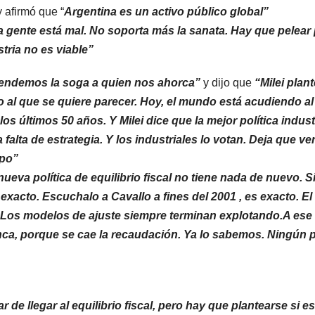
 afirmó que “
Argentina es un activo público global”
a gente está mal. No soporta más la sanata. Hay que pelear
tria no es viable”
 vendemos la soga a quien nos ahorca”
y dijo que
“Milei plan
 al que se quiere parecer. Hoy, el mundo está acudiendo al
os últimos 50 años. Y Milei dice que la mejor política indust
a falta de estrategia. Y los industriales lo votan. Deja que v
mpo”
va política de equilibrio fiscal no tiene nada de nuevo. S
xacto. Escuchalo a Cavallo a fines del 2001 , es exacto. El
 Los modelos de ajuste siempre terminan explotando.A ese
nunca, porque se cae la recaudación. Ya lo sabemos. Ningún 
r de llegar al equilibrio fiscal, pero hay que plantearse si e