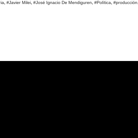
,
,
,
,
ria
#Javier Milei
#José Ignacio De Mendiguren
#Política
#producción