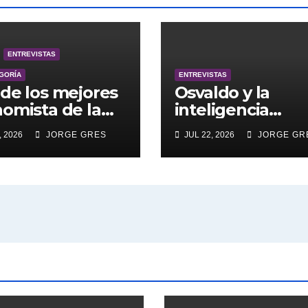
ENTREVISTAS
EGORÍA
ENTREVISTAS
de los mejores
Osvaldo y la
omista de la
inteligencia
ntina engalana
artificial.
, 2026
JORGE GRES
JUL 22, 2026
JORGE GR
 Bucle; Gustavo
ngoni en vivo
27/7/2026 a las
, no te lo
das.