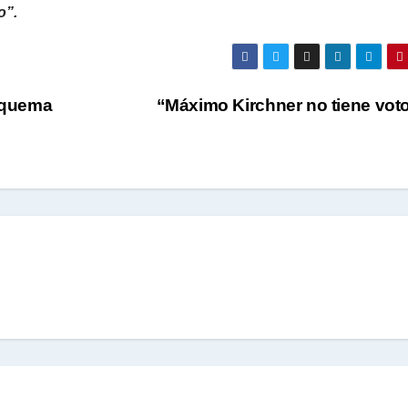
o”.
esquema
“Máximo Kirchner no tiene vot