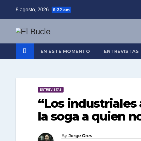
Skip
8 agosto, 2026
6:32 am
to
content
EN ESTE MOMENTO
ENTREVISTAS
ENTREVISTAS
“Los industriale
la soga a quien n
By
Jorge Gres