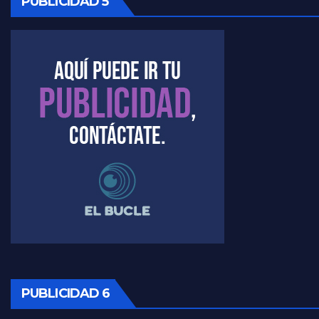
PUBLICIDAD 5
Kreplak , la vacunación en contexto de cuidado - Nicolás Kreplak con Jorge Gres
Timerman : " Cristina está enojada" - Raúl Timerman con Jorge Gres
Timerman, sobre el velatorio de Maradona - Raúl Timerman con Jorge Gres
Timerman, sobre Formosa en cuanto a la pandemia - Raúl Timerman con Jorge Gres
Timerman ,llamativos datos sobre la grieta - Raúl Timerman con Jorge Gres
Timerman: " La gente esta buscando un cambio" - Raúl Timerman con Jorge Gres
Marangoni sobre la negociacion con el FMI - Gustavo Marangoni con Jorge Gres
Marangoni, sobre el ajuste - Gustavo Marangoni con Jorge Gres
PUBLICIDAD 6
Marangoni sobre dispositivo de seguridad en el velatorio de Maradona - Gustavo Marangoni con Jorge Gres