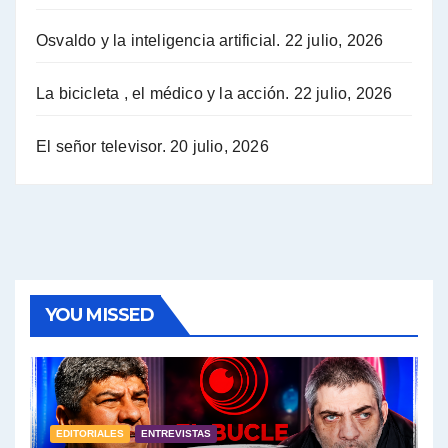
Osvaldo y la inteligencia artificial.
22 julio, 2026
Hugo Yasky sobre la Coordinadora de las Industrias de Productos Alimenticios (COPAL) - Hugo Yasky con Jorge Gres
Pablo Moyano sobre el espionaje: "Estos personajes siniestros han hecho mucho daño" - Pablo Moyano con Jorge Gres
La bicicleta , el médico y la acción.
22 julio, 2026
Pablo Moyano sobre el espionaje: "La AFI era una banda ilícita" - Pablo Moyano con Jorge Gres
El señor televisor.
20 julio, 2026
Pablo Moyano sobre el Día de la Militancia - Pablo Moyano con Jorge Gres
Pablo Moyano :" La bandera del sindicalismo fue siempre pelear contra las políticas del FMI" - Pablo Moyano con Jorge Gres
Actualidad con Raúl Timerman - Raúl Timerman con Jorge Gres
YOU MISSED
Raúl Timerman: sobre la defensa de los Senadores de JxC al acuerdo con el FMI - Raúl Timerman con Jorge Gres
Roberto Salvarezza: debate sobre las vacunas - Roberto Salvarezza con Jorge Gres
EDITORIALES
ENTREVISTAS
Salvarezza : la influencia de los Medios de Comunicación en el debate sobre las vacunas - Roberto Salvarezza con Jorge Gres