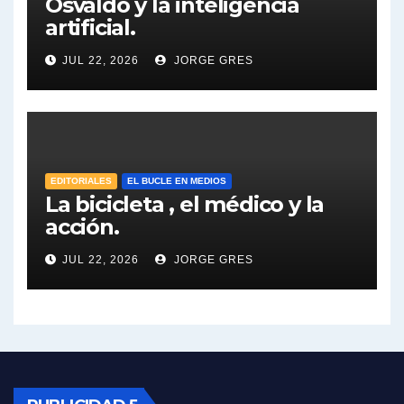
Osvaldo y la inteligencia
artificial.
Dalbón sobre el impuesto a la riqueza - Gregorio Dalbon con Jorge Gres
JUL 22, 2026
JORGE GRES
José Urtubey y la posible reactivación económica - José Urtubey con Jorge Gres
José Urtubey sobre la posibilidad de una candidatura - José Urtubey con Jorge Gres
Elio Rossi sobre Maradona - Elio Rossi con Jorge Gres
EDITORIALES
EL BUCLE EN MEDIOS
La bicicleta , el médico y la
acción.
Nicolás Kreplak , sobre Maradona - Nicolás Kreplak con Jorge Gres
JUL 22, 2026
JORGE GRES
Kreplak , sobre la vacuna contra el Covid-19 - Nicolás Kreplak con Jorge Gres
Kreplak , vacuna e ideología - Nicolás Kreplak con Jorge Gres
Kreplak ,qué vacunas llegarán al país - Nicolás Kreplak con Jorge Gres
Kreplak , cómo se darán los turnos para la vacunación - Nicolás Kreplak con Jorge Gres