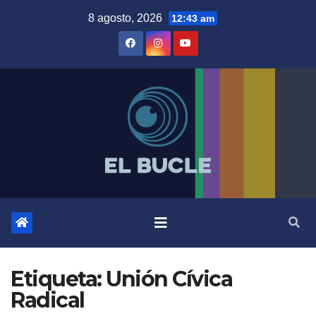
Skip
8 agosto, 2026
12:43 am
to
content
Etiqueta:
Unión Cívica
Radical