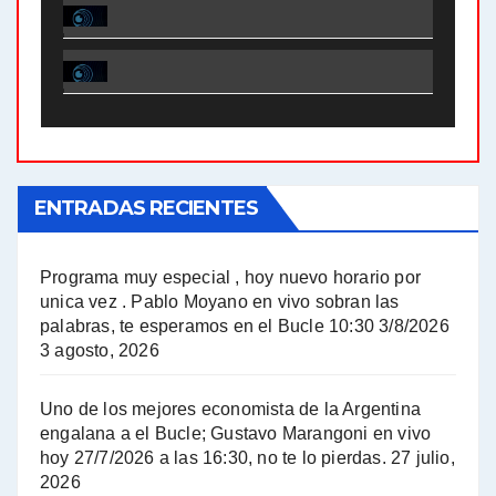
El Bucle News en Radio Gráfica. Bloque 1 . 28.04.24 - Jorge Gres
El Bucle News en Radio Gráfica. Bloque 2 . 21.04.24 - Jorge Gres
El Bucle News en Radio Gráfica. Bloque 1 . 21.04.24 - Jorge Gres
ENTRADAS RECIENTES
El Bucle News en Radio Gráfica. Bloque 1 . 14.04.24 - Jorge Gres
El Bucle News en Radio Gráfica. Bloque 2 . 14.04.24 - Jorge Gres
Programa muy especial , hoy nuevo horario por
unica vez . Pablo Moyano en vivo sobran las
A mayor poder al empresariado le cuesta encontrar resistencia - Jose Urtubey con Jorge Gres
palabras, te esperamos en el Bucle 10:30 3/8/2026
3 agosto, 2026
Hugo Yasky sobre el Impuesto a las grandes fortunas - Hugo Yasky con Jorge Gres
Uno de los mejores economista de la Argentina
Hugo Yasky : Día de la Militancia - Hugo Yasky con Jorge Gres
engalana a el Bucle; Gustavo Marangoni en vivo
hoy 27/7/2026 a las 16:30, no te lo pierdas.
27 julio,
2026
Hugo Yasky opina sobre la reunión de Sergio Massa con el FMI - Hugo Yasky con Jorge Gres