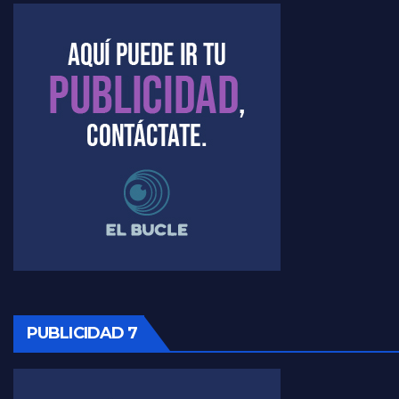
Marangoni sobre el dólar - Gustavo Marangoni con Jorge Gres
Raúl Timerman sobre el acto del FdT en La Plata - Raúl Timerman
Raúl Timerman sobre el funcionamiento del FdT - Raúl Timerman
Raúl Timerman sobre la imagen del Gobierno - Raúl Timerman
Raúl Timerman sobre la oposición
PUBLICIDAD 7