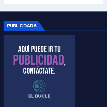
Kreplak , vacuna e ideología - Nicolás Kreplak con Jorge Gres
Kreplak ,qué vacunas llegarán al país - Nicolás Kreplak con Jorge Gres
PUBLICIDAD 5
Kreplak , cómo se darán los turnos para la vacunación - Nicolás Kreplak con Jorge Gres
Kreplak , la vacunación en contexto de cuidado - Nicolás Kreplak con Jorge Gres
Timerman : " Cristina está enojada" - Raúl Timerman con Jorge Gres
Timerman, sobre el velatorio de Maradona - Raúl Timerman con Jorge Gres
Timerman, sobre Formosa en cuanto a la pandemia - Raúl Timerman con Jorge Gres
Timerman ,llamativos datos sobre la grieta - Raúl Timerman con Jorge Gres
Timerman: " La gente esta buscando un cambio" - Raúl Timerman con Jorge Gres