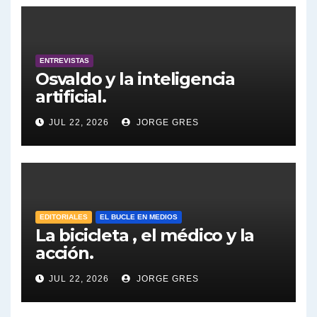
pierdas.
Tuny Kollmann sobre caso Maria Marta Garcia Belsunce - Tuny Kollmann con Jorge Gres
Dalbón sobre foto de Maximo Kirchner - Gregorio Dalbon con Jorge Gres
ENTREVISTAS
Osvaldo y la inteligencia
Dalbón sobre la Cámpora - Gregorio Dalbon con Jorge Gres
artificial.
Dalbón sobre el impuesto a la riqueza - Gregorio Dalbon con Jorge Gres
JUL 22, 2026
JORGE GRES
José Urtubey y la posible reactivación económica - José Urtubey con Jorge Gres
José Urtubey sobre la posibilidad de una candidatura - José Urtubey con Jorge Gres
EDITORIALES
EL BUCLE EN MEDIOS
Elio Rossi sobre Maradona - Elio Rossi con Jorge Gres
La bicicleta , el médico y la
acción.
Nicolás Kreplak , sobre Maradona - Nicolás Kreplak con Jorge Gres
JUL 22, 2026
JORGE GRES
Kreplak , sobre la vacuna contra el Covid-19 - Nicolás Kreplak con Jorge Gres