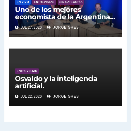
EN VIVO
ENTREVISTAS
SIN CATEGORÍA
Uno de los mejores
economista de la Argentina
engalana a el Bucle; Gustavo
JUL 27, 2026
JORGE GRES
Marangoni en vivo hoy
27/7/2026 a las 16:30, no te lo
pierdas.
ENTREVISTAS
Osvaldo y la inteligencia
artificial.
JUL 22, 2026
JORGE GRES