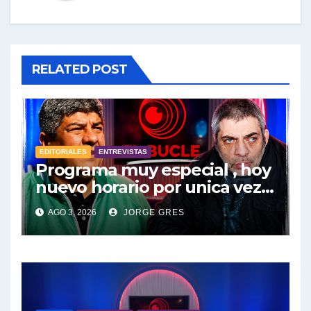
RELATED POST
EDITORIALES
ENTREVISTAS
Programa muy especial , hoy
nuevo horario por unica vez .
Pablo Moyano en vivo sobran
AGO 3, 2026
JORGE GRES
las palabras, te esperamos
en el Bucle 10:30 3/8/2026