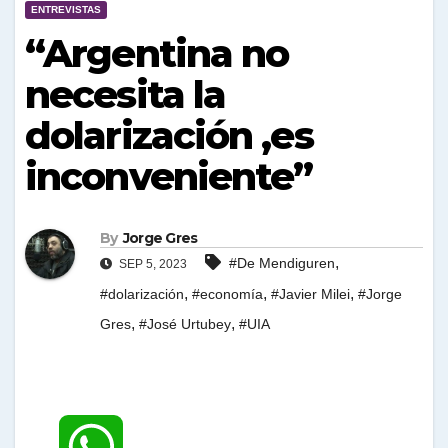
ENTREVISTAS
“Argentina no
necesita la
dolarización ,es
inconveniente”
By
Jorge Gres
,
#De Mendiguren
SEP 5, 2023
,
,
,
#dolarización
#economía
#Javier Milei
#Jorge
,
,
Gres
#José Urtubey
#UIA
W