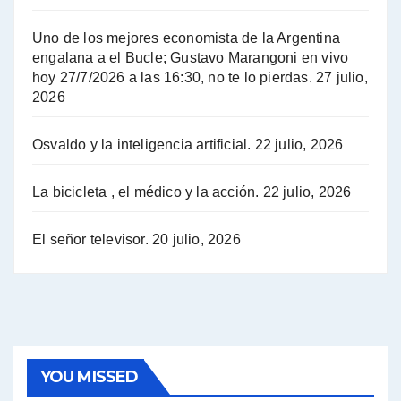
Hugo Yasky sobre el Impuesto a las grandes fortunas - Hugo Yasky con Jorge Gres
Uno de los mejores economista de la Argentina
Hugo Yasky : Día de la Militancia - Hugo Yasky con Jorge Gres
engalana a el Bucle; Gustavo Marangoni en vivo
hoy 27/7/2026 a las 16:30, no te lo pierdas.
27 julio,
2026
Hugo Yasky opina sobre la reunión de Sergio Massa con el FMI - Hugo Yasky con Jorge Gres
Osvaldo y la inteligencia artificial.
22 julio, 2026
Hugo Yasky sobre la Coordinadora de las Industrias de Productos Alimenticios (COPAL) - Hugo Yasky con Jorge Gres
Pablo Moyano sobre el espionaje: "Estos personajes siniestros han hecho mucho daño" - Pablo Moyano con Jorge Gres
La bicicleta , el médico y la acción.
22 julio, 2026
Pablo Moyano sobre el espionaje: "La AFI era una banda ilícita" - Pablo Moyano con Jorge Gres
El señor televisor.
20 julio, 2026
Pablo Moyano sobre el Día de la Militancia - Pablo Moyano con Jorge Gres
Pablo Moyano :" La bandera del sindicalismo fue siempre pelear contra las políticas del FMI" - Pablo Moyano con Jorge Gres
Actualidad con Raúl Timerman - Raúl Timerman con Jorge Gres
YOU MISSED