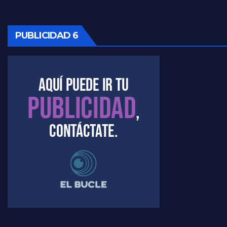
Marangoni sobre la negociacion con el FMI - Gustavo Marangoni con Jorge Gres
PUBLICIDAD 6
Marangoni, sobre el ajuste - Gustavo Marangoni con Jorge Gres
Marangoni sobre dispositivo de seguridad en el velatorio de Maradona - Gustavo Marangoni con Jorge Gres
Marangoni sobre el dólar - Gustavo Marangoni con Jorge Gres
Raúl Timerman sobre el acto del FdT en La Plata - Raúl Timerman
Raúl Timerman sobre el funcionamiento del FdT - Raúl Timerman
Raúl Timerman sobre la imagen del Gobierno - Raúl Timerman
Raúl Timerman sobre la oposición