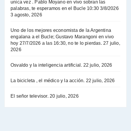
unica vez . Pablo Moyano en vivo sobran las
A mayor poder al empresariado le cuesta encontrar resistencia - Jose Urtubey con Jorge Gres
palabras, te esperamos en el Bucle 10:30 3/8/2026
3 agosto, 2026
Hugo Yasky sobre el Impuesto a las grandes fortunas - Hugo Yasky con Jorge Gres
Uno de los mejores economista de la Argentina
Hugo Yasky : Día de la Militancia - Hugo Yasky con Jorge Gres
engalana a el Bucle; Gustavo Marangoni en vivo
hoy 27/7/2026 a las 16:30, no te lo pierdas.
27 julio,
2026
Hugo Yasky opina sobre la reunión de Sergio Massa con el FMI - Hugo Yasky con Jorge Gres
Osvaldo y la inteligencia artificial.
22 julio, 2026
Hugo Yasky sobre la Coordinadora de las Industrias de Productos Alimenticios (COPAL) - Hugo Yasky con Jorge Gres
Pablo Moyano sobre el espionaje: "Estos personajes siniestros han hecho mucho daño" - Pablo Moyano con Jorge Gres
La bicicleta , el médico y la acción.
22 julio, 2026
Pablo Moyano sobre el espionaje: "La AFI era una banda ilícita" - Pablo Moyano con Jorge Gres
El señor televisor.
20 julio, 2026
Pablo Moyano sobre el Día de la Militancia - Pablo Moyano con Jorge Gres
Pablo Moyano :" La bandera del sindicalismo fue siempre pelear contra las políticas del FMI" - Pablo Moyano con Jorge Gres