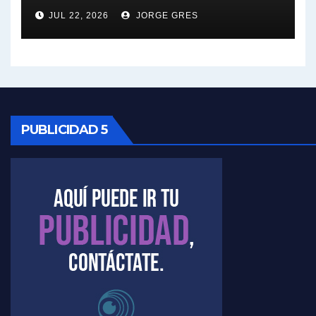
JUL 22, 2026
JORGE GRES
Kreplak , sobre la vacuna contra el Covid-19 - Nicolás Kreplak con Jorge Gres
Kreplak , vacuna e ideología - Nicolás Kreplak con Jorge Gres
Kreplak ,qué vacunas llegarán al país - Nicolás Kreplak con Jorge Gres
Kreplak , cómo se darán los turnos para la vacunación - Nicolás Kreplak con Jorge Gres
PUBLICIDAD 5
Kreplak , la vacunación en contexto de cuidado - Nicolás Kreplak con Jorge Gres
Timerman : " Cristina está enojada" - Raúl Timerman con Jorge Gres
Timerman, sobre el velatorio de Maradona - Raúl Timerman con Jorge Gres
Timerman, sobre Formosa en cuanto a la pandemia - Raúl Timerman con Jorge Gres
Timerman ,llamativos datos sobre la grieta - Raúl Timerman con Jorge Gres