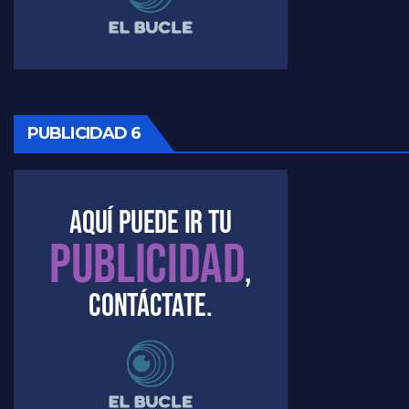
Timerman: " La gente esta buscando un cambio" - Raúl Timerman con Jorge Gres
Marangoni sobre la negociacion con el FMI - Gustavo Marangoni con Jorge Gres
Marangoni, sobre el ajuste - Gustavo Marangoni con Jorge Gres
PUBLICIDAD 6
Marangoni sobre dispositivo de seguridad en el velatorio de Maradona - Gustavo Marangoni con Jorge Gres
Marangoni sobre el dólar - Gustavo Marangoni con Jorge Gres
Raúl Timerman sobre el acto del FdT en La Plata - Raúl Timerman
Raúl Timerman sobre el funcionamiento del FdT - Raúl Timerman
Raúl Timerman sobre la imagen del Gobierno - Raúl Timerman
Raúl Timerman sobre la oposición