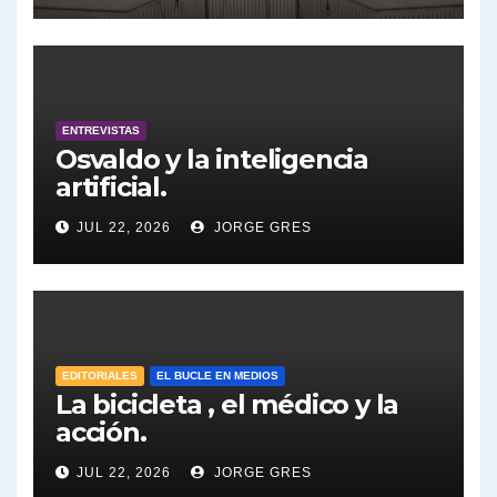
27/7/2026 a las 16:30, no te lo
pierdas.
Tuny Kollmann sobre caso Maria Marta Garcia Belsunce - Tuny Kollmann con Jorge Gres
Dalbón sobre foto de Maximo Kirchner - Gregorio Dalbon con Jorge Gres
ENTREVISTAS
Osvaldo y la inteligencia
Dalbón sobre la Cámpora - Gregorio Dalbon con Jorge Gres
artificial.
Dalbón sobre el impuesto a la riqueza - Gregorio Dalbon con Jorge Gres
JUL 22, 2026
JORGE GRES
José Urtubey y la posible reactivación económica - José Urtubey con Jorge Gres
José Urtubey sobre la posibilidad de una candidatura - José Urtubey con Jorge Gres
EDITORIALES
EL BUCLE EN MEDIOS
Elio Rossi sobre Maradona - Elio Rossi con Jorge Gres
La bicicleta , el médico y la
acción.
Nicolás Kreplak , sobre Maradona - Nicolás Kreplak con Jorge Gres
JUL 22, 2026
JORGE GRES