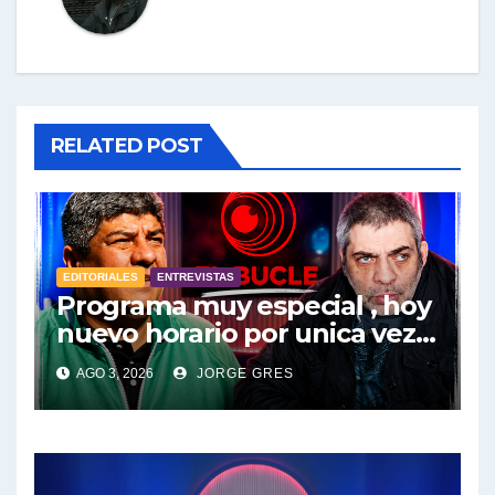
RELATED POST
EDITORIALES
ENTREVISTAS
Programa muy especial , hoy
nuevo horario por unica vez .
Pablo Moyano en vivo sobran
AGO 3, 2026
JORGE GRES
las palabras, te esperamos
en el Bucle 10:30 3/8/2026