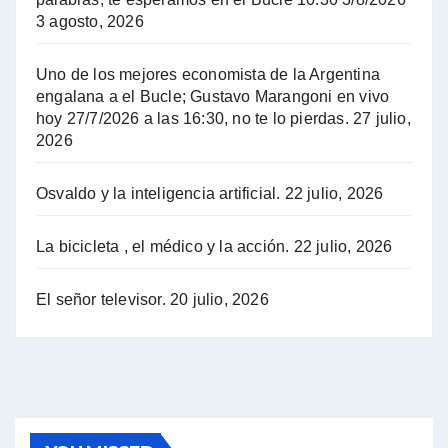
3 agosto, 2026
Hugo Yasky sobre el Impuesto a las grandes fortunas - Hugo Yasky con Jorge Gres
Uno de los mejores economista de la Argentina
Hugo Yasky : Día de la Militancia - Hugo Yasky con Jorge Gres
engalana a el Bucle; Gustavo Marangoni en vivo
hoy 27/7/2026 a las 16:30, no te lo pierdas.
27 julio,
2026
Hugo Yasky opina sobre la reunión de Sergio Massa con el FMI - Hugo Yasky con Jorge Gres
Osvaldo y la inteligencia artificial.
22 julio, 2026
Hugo Yasky sobre la Coordinadora de las Industrias de Productos Alimenticios (COPAL) - Hugo Yasky con Jorge Gres
Pablo Moyano sobre el espionaje: "Estos personajes siniestros han hecho mucho daño" - Pablo Moyano con Jorge Gres
La bicicleta , el médico y la acción.
22 julio, 2026
Pablo Moyano sobre el espionaje: "La AFI era una banda ilícita" - Pablo Moyano con Jorge Gres
El señor televisor.
20 julio, 2026
Pablo Moyano sobre el Día de la Militancia - Pablo Moyano con Jorge Gres
Pablo Moyano :" La bandera del sindicalismo fue siempre pelear contra las políticas del FMI" - Pablo Moyano con Jorge Gres
Actualidad con Raúl Timerman - Raúl Timerman con Jorge Gres