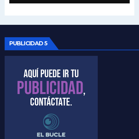
Kreplak , sobre la vacuna contra el Covid-19 - Nicolás Kreplak con Jorge Gres
Kreplak , vacuna e ideología - Nicolás Kreplak con Jorge Gres
Kreplak ,qué vacunas llegarán al país - Nicolás Kreplak con Jorge Gres
PUBLICIDAD 5
Kreplak , cómo se darán los turnos para la vacunación - Nicolás Kreplak con Jorge Gres
Kreplak , la vacunación en contexto de cuidado - Nicolás Kreplak con Jorge Gres
Timerman : " Cristina está enojada" - Raúl Timerman con Jorge Gres
Timerman, sobre el velatorio de Maradona - Raúl Timerman con Jorge Gres
Timerman, sobre Formosa en cuanto a la pandemia - Raúl Timerman con Jorge Gres
Timerman ,llamativos datos sobre la grieta - Raúl Timerman con Jorge Gres