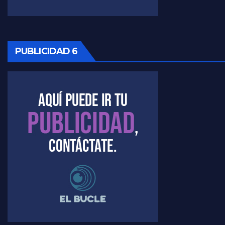
Timerman: " La gente esta buscando un cambio" - Raúl Timerman con Jorge Gres
Marangoni sobre la negociacion con el FMI - Gustavo Marangoni con Jorge Gres
PUBLICIDAD 6
Marangoni, sobre el ajuste - Gustavo Marangoni con Jorge Gres
Marangoni sobre dispositivo de seguridad en el velatorio de Maradona - Gustavo Marangoni con Jorge Gres
Marangoni sobre el dólar - Gustavo Marangoni con Jorge Gres
Raúl Timerman sobre el acto del FdT en La Plata - Raúl Timerman
Raúl Timerman sobre el funcionamiento del FdT - Raúl Timerman
Raúl Timerman sobre la imagen del Gobierno - Raúl Timerman
Raúl Timerman sobre la oposición