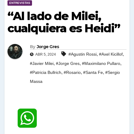
ENTREVISTAS
“Al lado de Milei,
cualquiera es Heidi”
By
Jorge Gres
,
,
#Agustin Rossi
#Axel Kicillof
ABR 5, 2024
,
,
,
#Javier Milei
#Jorge Gres
#Maximilano Pullaro
,
,
,
#Patricia Bullrich
#Rosario
#Santa Fe
#Sergio
Massa
W