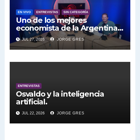
EN VIVO
ENTREVISTAS
SIN CATEGORÍA
Uno de los mejores
economista de la Argentina
engalana a el Bucle; Gustavo
JUL 27, 2026
JORGE GRES
Marangoni en vivo hoy
27/7/2026 a las 16:30, no te lo
pierdas.
ENTREVISTAS
Osvaldo y la inteligencia
artificial.
JUL 22, 2026
JORGE GRES