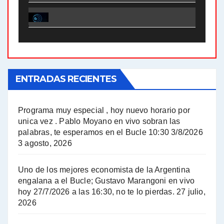
El Bucle News en Radio Gráfica. Bloque 1 . 28.04.24 - Jorge Gres
El Bucle News en Radio Gráfica. Bloque 2 . 21.04.24 - Jorge Gres
El Bucle News en Radio Gráfica. Bloque 1 . 21.04.24 - Jorge Gres
ENTRADAS RECIENTES
El Bucle News en Radio Gráfica. Bloque 1 . 14.04.24 - Jorge Gres
El Bucle News en Radio Gráfica. Bloque 2 . 14.04.24 - Jorge Gres
Programa muy especial , hoy nuevo horario por
unica vez . Pablo Moyano en vivo sobran las
A mayor poder al empresariado le cuesta encontrar resistencia - Jose Urtubey con Jorge Gres
palabras, te esperamos en el Bucle 10:30 3/8/2026
3 agosto, 2026
Hugo Yasky sobre el Impuesto a las grandes fortunas - Hugo Yasky con Jorge Gres
Uno de los mejores economista de la Argentina
Hugo Yasky : Día de la Militancia - Hugo Yasky con Jorge Gres
engalana a el Bucle; Gustavo Marangoni en vivo
hoy 27/7/2026 a las 16:30, no te lo pierdas.
27 julio,
2026
Hugo Yasky opina sobre la reunión de Sergio Massa con el FMI - Hugo Yasky con Jorge Gres