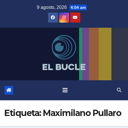
Skip
9 agosto, 2026
4:04 am
to
content
Etiqueta:
Maximilano Pullaro