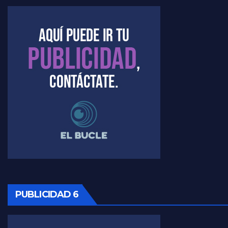
Kreplak , la vacunación en contexto de cuidado - Nicolás Kreplak con Jorge Gres
Timerman : " Cristina está enojada" - Raúl Timerman con Jorge Gres
Timerman, sobre el velatorio de Maradona - Raúl Timerman con Jorge Gres
Timerman, sobre Formosa en cuanto a la pandemia - Raúl Timerman con Jorge Gres
Timerman ,llamativos datos sobre la grieta - Raúl Timerman con Jorge Gres
Timerman: " La gente esta buscando un cambio" - Raúl Timerman con Jorge Gres
Marangoni sobre la negociacion con el FMI - Gustavo Marangoni con Jorge Gres
Marangoni, sobre el ajuste - Gustavo Marangoni con Jorge Gres
PUBLICIDAD 6
Marangoni sobre dispositivo de seguridad en el velatorio de Maradona - Gustavo Marangoni con Jorge Gres