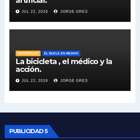
artificial.
Dalbón sobre el impuesto a la riqueza - Gregorio Dalbon con Jorge Gres
JUL 22, 2026
JORGE GRES
José Urtubey y la posible reactivación económica - José Urtubey con Jorge Gres
José Urtubey sobre la posibilidad de una candidatura - José Urtubey con Jorge Gres
Elio Rossi sobre Maradona - Elio Rossi con Jorge Gres
EDITORIALES
EL BUCLE EN MEDIOS
La bicicleta , el médico y la
acción.
Nicolás Kreplak , sobre Maradona - Nicolás Kreplak con Jorge Gres
JUL 22, 2026
JORGE GRES
Kreplak , sobre la vacuna contra el Covid-19 - Nicolás Kreplak con Jorge Gres
Kreplak , vacuna e ideología - Nicolás Kreplak con Jorge Gres
Kreplak ,qué vacunas llegarán al país - Nicolás Kreplak con Jorge Gres
Kreplak , cómo se darán los turnos para la vacunación - Nicolás Kreplak con Jorge Gres
PUBLICIDAD 5