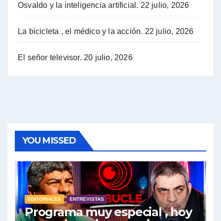
Osvaldo y la inteligencia artificial.
22 julio, 2026
Hugo Yasky sobre la Coordinadora de las Industrias de Productos Alimenticios (COPAL) - Hugo Yasky con Jorge Gres
Pablo Moyano sobre el espionaje: "Estos personajes siniestros han hecho mucho daño" - Pablo Moyano con Jorge Gres
La bicicleta , el médico y la acción.
22 julio, 2026
Pablo Moyano sobre el espionaje: "La AFI era una banda ilícita" - Pablo Moyano con Jorge Gres
El señor televisor.
20 julio, 2026
Pablo Moyano sobre el Día de la Militancia - Pablo Moyano con Jorge Gres
Pablo Moyano :" La bandera del sindicalismo fue siempre pelear contra las políticas del FMI" - Pablo Moyano con Jorge Gres
Actualidad con Raúl Timerman - Raúl Timerman con Jorge Gres
YOU MISSED
Raúl Timerman: sobre la defensa de los Senadores de JxC al acuerdo con el FMI - Raúl Timerman con Jorge Gres
Roberto Salvarezza: debate sobre las vacunas - Roberto Salvarezza con Jorge Gres
EDITORIALES
ENTREVISTAS
Salvarezza : la influencia de los Medios de Comunicación en el debate sobre las vacunas - Roberto Salvarezza con Jorge Gres
Programa muy especial , hoy