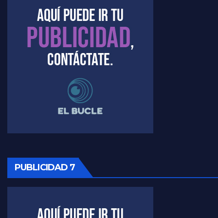
Marangoni sobre el dólar - Gustavo Marangoni con Jorge Gres
Raúl Timerman sobre el acto del FdT en La Plata - Raúl Timerman
Raúl Timerman sobre el funcionamiento del FdT - Raúl Timerman
Raúl Timerman sobre la imagen del Gobierno - Raúl Timerman
Raúl Timerman sobre la oposición
PUBLICIDAD 7