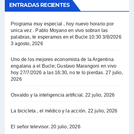
ENTRADAS RECIENTES
El Bucle News en Radio Gráfica. Bloque 1 . 14.04.24 - Jorge Gres
El Bucle News en Radio Gráfica. Bloque 2 . 14.04.24 - Jorge Gres
Programa muy especial , hoy nuevo horario por
unica vez . Pablo Moyano en vivo sobran las
A mayor poder al empresariado le cuesta encontrar resistencia - Jose Urtubey con Jorge Gres
palabras, te esperamos en el Bucle 10:30 3/8/2026
3 agosto, 2026
Hugo Yasky sobre el Impuesto a las grandes fortunas - Hugo Yasky con Jorge Gres
Uno de los mejores economista de la Argentina
Hugo Yasky : Día de la Militancia - Hugo Yasky con Jorge Gres
engalana a el Bucle; Gustavo Marangoni en vivo
hoy 27/7/2026 a las 16:30, no te lo pierdas.
27 julio,
2026
Hugo Yasky opina sobre la reunión de Sergio Massa con el FMI - Hugo Yasky con Jorge Gres
Osvaldo y la inteligencia artificial.
22 julio, 2026
Hugo Yasky sobre la Coordinadora de las Industrias de Productos Alimenticios (COPAL) - Hugo Yasky con Jorge Gres
Pablo Moyano sobre el espionaje: "Estos personajes siniestros han hecho mucho daño" - Pablo Moyano con Jorge Gres
La bicicleta , el médico y la acción.
22 julio, 2026
Pablo Moyano sobre el espionaje: "La AFI era una banda ilícita" - Pablo Moyano con Jorge Gres
El señor televisor.
20 julio, 2026