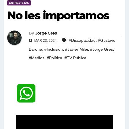
ENTREVISTAS
No les importamos
By
Jorge Gres
,
#Discapacidad
#Gustavo
MAR 23, 2024
,
,
,
,
Barone
#Inclusión
#Javier Milei
#Jorge Gres
,
,
#Medios
#Política
#TV Pública
W
h