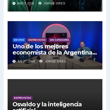
Pablo Moyano en vivo sobran
AGO 3, 2026
JORGE GRES
las palabras, te esperamos
en el Bucle 10:30 3/8/2026
EN VIVO
ENTREVISTAS
SIN CATEGORÍA
Uno de los mejores
economista de la Argentina
engalana a el Bucle; Gustavo
JUL 27, 2026
JORGE GRES
Marangoni en vivo hoy
27/7/2026 a las 16:30, no te lo
pierdas.
ENTREVISTAS
Osvaldo y la inteligencia