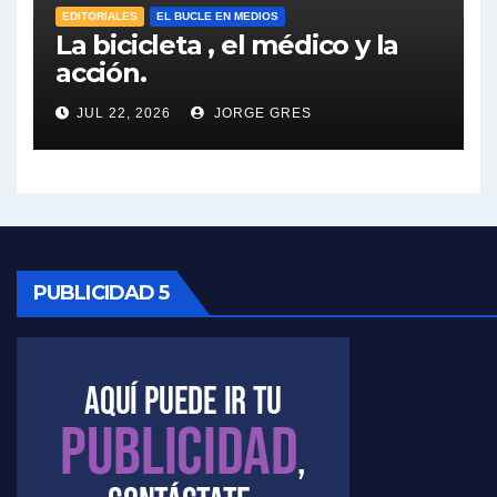
EDITORIALES
EL BUCLE EN MEDIOS
Elio Rossi sobre Maradona - Elio Rossi con Jorge Gres
La bicicleta , el médico y la
acción.
Nicolás Kreplak , sobre Maradona - Nicolás Kreplak con Jorge Gres
JUL 22, 2026
JORGE GRES
Kreplak , sobre la vacuna contra el Covid-19 - Nicolás Kreplak con Jorge Gres
Kreplak , vacuna e ideología - Nicolás Kreplak con Jorge Gres
Kreplak ,qué vacunas llegarán al país - Nicolás Kreplak con Jorge Gres
PUBLICIDAD 5
Kreplak , cómo se darán los turnos para la vacunación - Nicolás Kreplak con Jorge Gres
Kreplak , la vacunación en contexto de cuidado - Nicolás Kreplak con Jorge Gres
Timerman : " Cristina está enojada" - Raúl Timerman con Jorge Gres
Timerman, sobre el velatorio de Maradona - Raúl Timerman con Jorge Gres