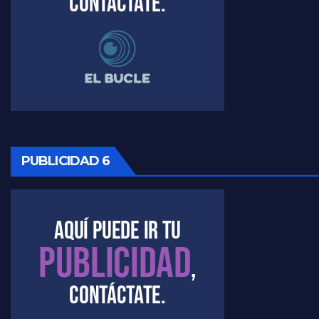
Timerman, sobre Formosa en cuanto a la pandemia - Raúl Timerman con Jorge Gres
Timerman ,llamativos datos sobre la grieta - Raúl Timerman con Jorge Gres
Timerman: " La gente esta buscando un cambio" - Raúl Timerman con Jorge Gres
Marangoni sobre la negociacion con el FMI - Gustavo Marangoni con Jorge Gres
PUBLICIDAD 6
Marangoni, sobre el ajuste - Gustavo Marangoni con Jorge Gres
Marangoni sobre dispositivo de seguridad en el velatorio de Maradona - Gustavo Marangoni con Jorge Gres
Marangoni sobre el dólar - Gustavo Marangoni con Jorge Gres
Raúl Timerman sobre el acto del FdT en La Plata - Raúl Timerman
Raúl Timerman sobre el funcionamiento del FdT - Raúl Timerman