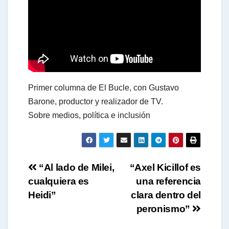
a
t
s
Primer columna de El Bucle, con Gustavo
A
Barone, productor y realizador de TV.
Sobre medios, política e inclusión
p
Navegación
p
“Al lado de Milei,
“Axel Kicillof es
cualquiera es
una referencia
de
Heidi”
clara dentro del
entradas
peronismo”