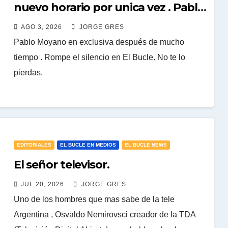
nuevo horario por unica vez . Pablo
Moyano en vivo sobran las
AGO 3, 2026
JORGE GRES
palabras, te esperamos en el Bucle
Pablo Moyano en exclusiva después de mucho
10:30 3/8/2026
tiempo . Rompe el silencio en El Bucle. No te lo
pierdas.
EDITORIALES
EL BUCLE EN MEDIOS
EL BUCLE NEWS
El señor televisor.
JUL 20, 2026
JORGE GRES
Uno de los hombres que mas sabe de la tele
Argentina , Osvaldo Nemirovsci creador de la TDA