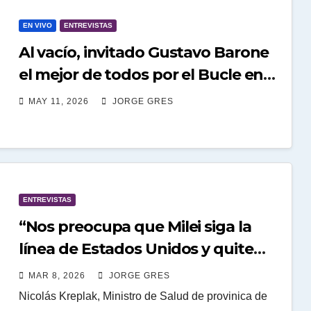
EN VIVO
ENTREVISTAS
Al vacío, invitado Gustavo Barone
el mejor de todos por el Bucle en
vivo 11 de mayo 17:30 horario
MAY 11, 2026
JORGE GRES
especial solo por el.
ENTREVISTAS
“Nos preocupa que Milei siga la
línea de Estados Unidos y quite
vacunas del calendario
MAR 8, 2026
JORGE GRES
obligatorio”
Nicolás Kreplak, Ministro de Salud de provinica de