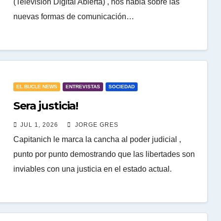
(Televisión Digital Abierta) , nos habla sobre las
nuevas formas de comunicación…
EL BUCLE NEWS
ENTREVISTAS
SOCIEDAD
Sera justicia!
JUL 1, 2026
JORGE GRES
Capitanich le marca la cancha al poder judicial ,
punto por punto demostrando que las libertades son
inviables con una justicia en el estado actual.