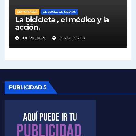
Elio Rossi sobre Maradona - Elio Rossi con Jorge Gres
EDITORIALES
EL BUCLE EN MEDIOS
La bicicleta , el médico y la
acción.
Nicolás Kreplak , sobre Maradona - Nicolás Kreplak con Jorge Gres
JUL 22, 2026
JORGE GRES
Kreplak , sobre la vacuna contra el Covid-19 - Nicolás Kreplak con Jorge Gres
Kreplak , vacuna e ideología - Nicolás Kreplak con Jorge Gres
Kreplak ,qué vacunas llegarán al país - Nicolás Kreplak con Jorge Gres
Kreplak , cómo se darán los turnos para la vacunación - Nicolás Kreplak con Jorge Gres
PUBLICIDAD 5
Kreplak , la vacunación en contexto de cuidado - Nicolás Kreplak con Jorge Gres
Timerman : " Cristina está enojada" - Raúl Timerman con Jorge Gres
Timerman, sobre el velatorio de Maradona - Raúl Timerman con Jorge Gres