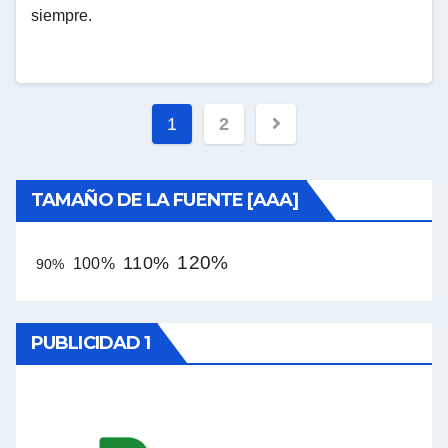
siempre.
Paginación
1
2
de
entradas
TAMAÑO DE LA FUENTE [AAA]
120%
110%
100%
90%
PUBLICIDAD 1