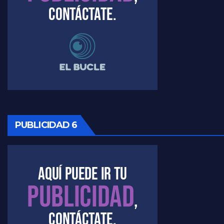
Timerman, sobre Formosa en cuanto a la pandemia - Raúl Timerman con Jorge Gres
Timerman ,llamativos datos sobre la grieta - Raúl Timerman con Jorge Gres
Timerman: " La gente esta buscando un cambio" - Raúl Timerman con Jorge Gres
Marangoni sobre la negociacion con el FMI - Gustavo Marangoni con Jorge Gres
Marangoni, sobre el ajuste - Gustavo Marangoni con Jorge Gres
PUBLICIDAD 6
Marangoni sobre dispositivo de seguridad en el velatorio de Maradona - Gustavo Marangoni con Jorge Gres
Marangoni sobre el dólar - Gustavo Marangoni con Jorge Gres
Raúl Timerman sobre el acto del FdT en La Plata - Raúl Timerman
Raúl Timerman sobre el funcionamiento del FdT - Raúl Timerman