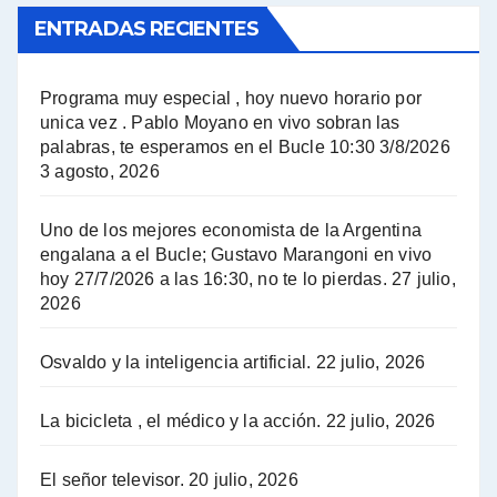
ENTRADAS RECIENTES
El Bucle News en Radio Gráfica. Bloque 1 . 14.04.24 - Jorge Gres
El Bucle News en Radio Gráfica. Bloque 2 . 14.04.24 - Jorge Gres
Programa muy especial , hoy nuevo horario por
unica vez . Pablo Moyano en vivo sobran las
A mayor poder al empresariado le cuesta encontrar resistencia - Jose Urtubey con Jorge Gres
palabras, te esperamos en el Bucle 10:30 3/8/2026
3 agosto, 2026
Hugo Yasky sobre el Impuesto a las grandes fortunas - Hugo Yasky con Jorge Gres
Uno de los mejores economista de la Argentina
Hugo Yasky : Día de la Militancia - Hugo Yasky con Jorge Gres
engalana a el Bucle; Gustavo Marangoni en vivo
hoy 27/7/2026 a las 16:30, no te lo pierdas.
27 julio,
2026
Hugo Yasky opina sobre la reunión de Sergio Massa con el FMI - Hugo Yasky con Jorge Gres
Osvaldo y la inteligencia artificial.
22 julio, 2026
Hugo Yasky sobre la Coordinadora de las Industrias de Productos Alimenticios (COPAL) - Hugo Yasky con Jorge Gres
Pablo Moyano sobre el espionaje: "Estos personajes siniestros han hecho mucho daño" - Pablo Moyano con Jorge Gres
La bicicleta , el médico y la acción.
22 julio, 2026
Pablo Moyano sobre el espionaje: "La AFI era una banda ilícita" - Pablo Moyano con Jorge Gres
El señor televisor.
20 julio, 2026