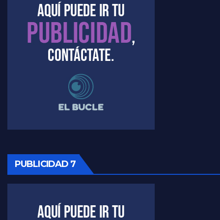
Marangoni sobre el dólar - Gustavo Marangoni con Jorge Gres
Raúl Timerman sobre el acto del FdT en La Plata - Raúl Timerman
Raúl Timerman sobre el funcionamiento del FdT - Raúl Timerman
Raúl Timerman sobre la imagen del Gobierno - Raúl Timerman
Raúl Timerman sobre la oposición
PUBLICIDAD 7