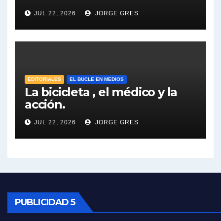
Dalbón sobre el impuesto a la riqueza - Gregorio Dalbon con Jorge Gres
JUL 22, 2026
JORGE GRES
José Urtubey y la posible reactivación económica - José Urtubey con Jorge Gres
José Urtubey sobre la posibilidad de una candidatura - José Urtubey con Jorge Gres
EDITORIALES
EL BUCLE EN MEDIOS
Elio Rossi sobre Maradona - Elio Rossi con Jorge Gres
La bicicleta , el médico y la
acción.
Nicolás Kreplak , sobre Maradona - Nicolás Kreplak con Jorge Gres
JUL 22, 2026
JORGE GRES
Kreplak , sobre la vacuna contra el Covid-19 - Nicolás Kreplak con Jorge Gres
Kreplak , vacuna e ideología - Nicolás Kreplak con Jorge Gres
Kreplak ,qué vacunas llegarán al país - Nicolás Kreplak con Jorge Gres
PUBLICIDAD 5
Kreplak , cómo se darán los turnos para la vacunación - Nicolás Kreplak con Jorge Gres