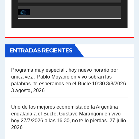
El Bucle News en Radio Gráfica. Bloque 1 . 28.04.24 - Jorge Gres
El Bucle News en Radio Gráfica. Bloque 2 . 21.04.24 - Jorge Gres
El Bucle News en Radio Gráfica. Bloque 1 . 21.04.24 - Jorge Gres
ENTRADAS RECIENTES
El Bucle News en Radio Gráfica. Bloque 1 . 14.04.24 - Jorge Gres
El Bucle News en Radio Gráfica. Bloque 2 . 14.04.24 - Jorge Gres
Programa muy especial , hoy nuevo horario por
unica vez . Pablo Moyano en vivo sobran las
A mayor poder al empresariado le cuesta encontrar resistencia - Jose Urtubey con Jorge Gres
palabras, te esperamos en el Bucle 10:30 3/8/2026
3 agosto, 2026
Hugo Yasky sobre el Impuesto a las grandes fortunas - Hugo Yasky con Jorge Gres
Uno de los mejores economista de la Argentina
Hugo Yasky : Día de la Militancia - Hugo Yasky con Jorge Gres
engalana a el Bucle; Gustavo Marangoni en vivo
hoy 27/7/2026 a las 16:30, no te lo pierdas.
27 julio,
2026
Hugo Yasky opina sobre la reunión de Sergio Massa con el FMI - Hugo Yasky con Jorge Gres