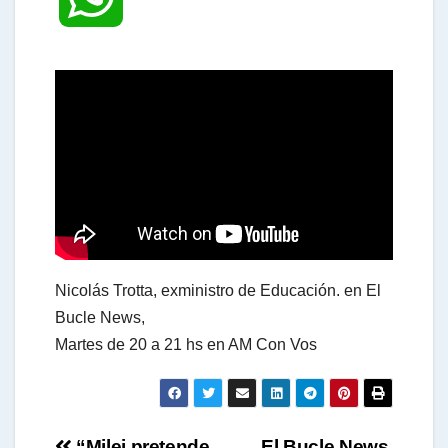
h
a
t
s
Nicolás Trotta, exministro de Educación. en El
A
Bucle News,
Martes de 20 a 21 hs en AM Con Vos
p
p
“Milei pretende
El Bucle News.