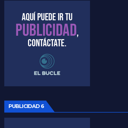
Kreplak , la vacunación en contexto de cuidado - Nicolás Kreplak con Jorge Gres
Timerman : " Cristina está enojada" - Raúl Timerman con Jorge Gres
Timerman, sobre el velatorio de Maradona - Raúl Timerman con Jorge Gres
Timerman, sobre Formosa en cuanto a la pandemia - Raúl Timerman con Jorge Gres
Timerman ,llamativos datos sobre la grieta - Raúl Timerman con Jorge Gres
Timerman: " La gente esta buscando un cambio" - Raúl Timerman con Jorge Gres
Marangoni sobre la negociacion con el FMI - Gustavo Marangoni con Jorge Gres
PUBLICIDAD 6
Marangoni, sobre el ajuste - Gustavo Marangoni con Jorge Gres
Marangoni sobre dispositivo de seguridad en el velatorio de Maradona - Gustavo Marangoni con Jorge Gres