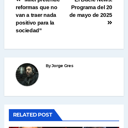
Navegación
reformas que no
Programa del 20
de
van a traer nada
de mayo de 2025
entradas
positivo para la
sociedad”
By
Jorge Gres
RELATED POST