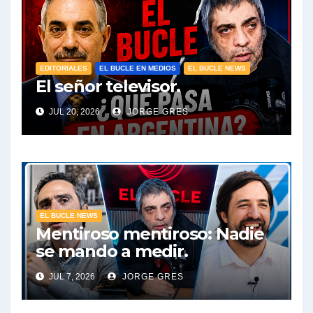
EDITORIALES
EL BUCLE EN MEDIOS
EL BUCLE NEWS
El señor televisor.
JUL 20, 2026
JORGE GRES
EL BUCLE NEWS
Mentiroso mentiroso: Nadie
se mando a medir.
JUL 7, 2026
JORGE GRES