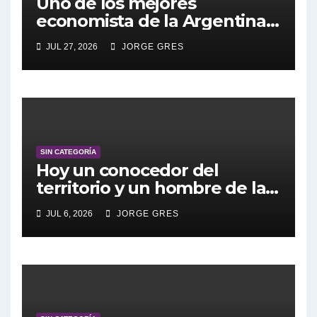
Uno de los mejores
economista de la Argentina
engalana a el Bucle; Gustavo
JUL 27, 2026
JORGE GRES
Marangoni en vivo hoy
27/7/2026 a las 16:30, no te lo
pierdas.
SIN CATEGORÍA
Hoy un conocedor del
territorio y un hombre de la
educación , el creador de la
JUL 6, 2026
JORGE GRES
ley de emergencia en
discapacidad, nos visita
Daniel Arroyo en El Bucle en
vivo 16:30 – 6 de julio de 2026