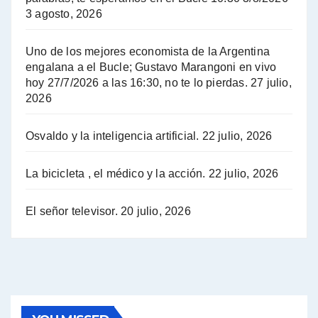
3 agosto, 2026
Hugo Yasky sobre el Impuesto a las grandes fortunas - Hugo Yasky con Jorge Gres
Uno de los mejores economista de la Argentina
Hugo Yasky : Día de la Militancia - Hugo Yasky con Jorge Gres
engalana a el Bucle; Gustavo Marangoni en vivo
hoy 27/7/2026 a las 16:30, no te lo pierdas.
27 julio,
2026
Hugo Yasky opina sobre la reunión de Sergio Massa con el FMI - Hugo Yasky con Jorge Gres
Osvaldo y la inteligencia artificial.
22 julio, 2026
Hugo Yasky sobre la Coordinadora de las Industrias de Productos Alimenticios (COPAL) - Hugo Yasky con Jorge Gres
Pablo Moyano sobre el espionaje: "Estos personajes siniestros han hecho mucho daño" - Pablo Moyano con Jorge Gres
La bicicleta , el médico y la acción.
22 julio, 2026
Pablo Moyano sobre el espionaje: "La AFI era una banda ilícita" - Pablo Moyano con Jorge Gres
El señor televisor.
20 julio, 2026
Pablo Moyano sobre el Día de la Militancia - Pablo Moyano con Jorge Gres
Pablo Moyano :" La bandera del sindicalismo fue siempre pelear contra las políticas del FMI" - Pablo Moyano con Jorge Gres
Actualidad con Raúl Timerman - Raúl Timerman con Jorge Gres