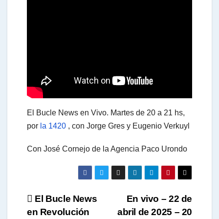
t
s
A
El Bucle News en Vivo. Martes de 20 a 21 hs,
p
por
la 1420
, con Jorge Gres y Eugenio Verkuyl
Con José Cornejo de la Agencia Paco Urondo
p
Navegación
El Bucle News
En vivo – 22 de
en Revolución
abril de 2025 – 20