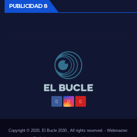
Timerman: " La gente esta buscando un cambio" - Raúl Timerman con Jorge Gres
PUBLICIDAD 8
Marangoni sobre la negociacion con el FMI - Gustavo Marangoni con Jorge Gres
Marangoni, sobre el ajuste - Gustavo Marangoni con Jorge Gres
Marangoni sobre dispositivo de seguridad en el velatorio de Maradona - Gustavo Marangoni con Jorge Gres
Marangoni sobre el dólar - Gustavo Marangoni con Jorge Gres
Raúl Timerman sobre el acto del FdT en La Plata - Raúl Timerman
Raúl Timerman sobre el funcionamiento del FdT - Raúl Timerman
Raúl Timerman sobre la imagen del Gobierno - Raúl Timerman
Raúl Timerman sobre la oposición
Copyright © 2020, El Bucle 2030., All rights reserved. - Webmaster: