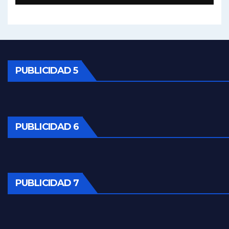
Kreplak , vacuna e ideología - Nicolás Kreplak con Jorge Gres
Kreplak ,qué vacunas llegarán al país - Nicolás Kreplak con Jorge Gres
PUBLICIDAD 5
Kreplak , cómo se darán los turnos para la vacunación - Nicolás Kreplak con Jorge Gres
Kreplak , la vacunación en contexto de cuidado - Nicolás Kreplak con Jorge Gres
PUBLICIDAD 6
Timerman : " Cristina está enojada" - Raúl Timerman con Jorge Gres
Timerman, sobre el velatorio de Maradona - Raúl Timerman con Jorge Gres
Timerman, sobre Formosa en cuanto a la pandemia - Raúl Timerman con Jorge Gres
PUBLICIDAD 7
Timerman ,llamativos datos sobre la grieta - Raúl Timerman con Jorge Gres