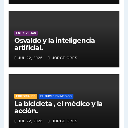
27/7/2026 a las 16:30, no te lo
pierdas.
Tuny Kollmann sobre caso Maria Marta Garcia Belsunce - Tuny Kollmann con Jorge Gres
Dalbón sobre foto de Maximo Kirchner - Gregorio Dalbon con Jorge Gres
ENTREVISTAS
Osvaldo y la inteligencia
Dalbón sobre la Cámpora - Gregorio Dalbon con Jorge Gres
artificial.
Dalbón sobre el impuesto a la riqueza - Gregorio Dalbon con Jorge Gres
JUL 22, 2026
JORGE GRES
José Urtubey y la posible reactivación económica - José Urtubey con Jorge Gres
José Urtubey sobre la posibilidad de una candidatura - José Urtubey con Jorge Gres
EDITORIALES
EL BUCLE EN MEDIOS
Elio Rossi sobre Maradona - Elio Rossi con Jorge Gres
La bicicleta , el médico y la
acción.
Nicolás Kreplak , sobre Maradona - Nicolás Kreplak con Jorge Gres
JUL 22, 2026
JORGE GRES
Kreplak , sobre la vacuna contra el Covid-19 - Nicolás Kreplak con Jorge Gres