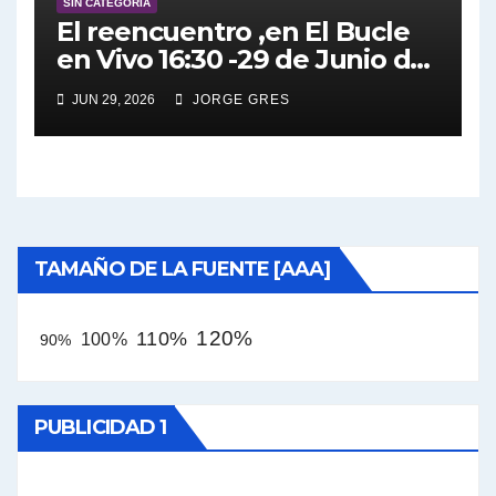
SIN CATEGORÍA
El reencuentro ,en El Bucle
en Vivo 16:30 -29 de Junio de
2026, un misil en mi placard.
JUN 29, 2026
JORGE GRES
TAMAÑO DE LA FUENTE [AAA]
120%
110%
100%
90%
PUBLICIDAD 1