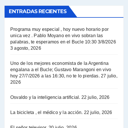
ENTRADAS RECIENTES
El Bucle News en Radio Gráfica. Bloque 1 . 14.04.24 - Jorge Gres
El Bucle News en Radio Gráfica. Bloque 2 . 14.04.24 - Jorge Gres
Programa muy especial , hoy nuevo horario por
unica vez . Pablo Moyano en vivo sobran las
A mayor poder al empresariado le cuesta encontrar resistencia - Jose Urtubey con Jorge Gres
palabras, te esperamos en el Bucle 10:30 3/8/2026
3 agosto, 2026
Hugo Yasky sobre el Impuesto a las grandes fortunas - Hugo Yasky con Jorge Gres
Uno de los mejores economista de la Argentina
Hugo Yasky : Día de la Militancia - Hugo Yasky con Jorge Gres
engalana a el Bucle; Gustavo Marangoni en vivo
hoy 27/7/2026 a las 16:30, no te lo pierdas.
27 julio,
2026
Hugo Yasky opina sobre la reunión de Sergio Massa con el FMI - Hugo Yasky con Jorge Gres
Osvaldo y la inteligencia artificial.
22 julio, 2026
Hugo Yasky sobre la Coordinadora de las Industrias de Productos Alimenticios (COPAL) - Hugo Yasky con Jorge Gres
Pablo Moyano sobre el espionaje: "Estos personajes siniestros han hecho mucho daño" - Pablo Moyano con Jorge Gres
La bicicleta , el médico y la acción.
22 julio, 2026
Pablo Moyano sobre el espionaje: "La AFI era una banda ilícita" - Pablo Moyano con Jorge Gres
El señor televisor.
20 julio, 2026