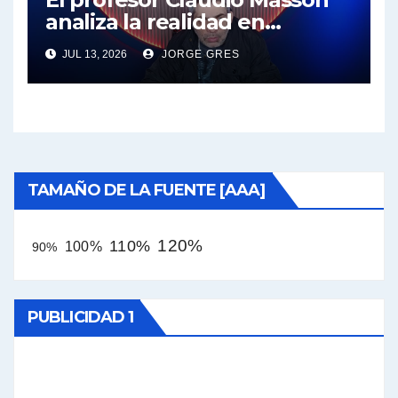
analiza la realidad en
términos políticos e
JUL 13, 2026
JORGE GRES
intelectuales
TAMAÑO DE LA FUENTE [AAA]
120%
110%
100%
90%
PUBLICIDAD 1