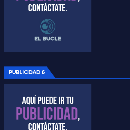
Timerman, sobre Formosa en cuanto a la pandemia - Raúl Timerman con Jorge Gres
Timerman ,llamativos datos sobre la grieta - Raúl Timerman con Jorge Gres
Timerman: " La gente esta buscando un cambio" - Raúl Timerman con Jorge Gres
Marangoni sobre la negociacion con el FMI - Gustavo Marangoni con Jorge Gres
PUBLICIDAD 6
Marangoni, sobre el ajuste - Gustavo Marangoni con Jorge Gres
Marangoni sobre dispositivo de seguridad en el velatorio de Maradona - Gustavo Marangoni con Jorge Gres
Marangoni sobre el dólar - Gustavo Marangoni con Jorge Gres
Raúl Timerman sobre el acto del FdT en La Plata - Raúl Timerman