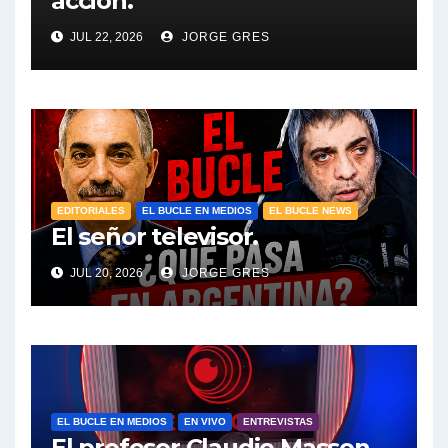
acción.
JUL 22, 2026
JORGE GRES
EDITORIALES
EL BUCLE EN MEDIOS
EL BUCLE NEWS
El señor televisor.
JUL 20, 2026
JORGE GRES
EL BUCLE EN MEDIOS
EN VIVO
ENTREVISTAS
El profesor Claudio Masson