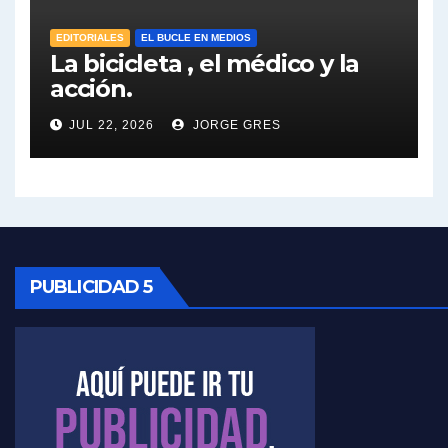
EDITORIALES
EL BUCLE EN MEDIOS
Elio Rossi sobre Maradona - Elio Rossi con Jorge Gres
La bicicleta , el médico y la
acción.
Nicolás Kreplak , sobre Maradona - Nicolás Kreplak con Jorge Gres
JUL 22, 2026
JORGE GRES
Kreplak , sobre la vacuna contra el Covid-19 - Nicolás Kreplak con Jorge Gres
Kreplak , vacuna e ideología - Nicolás Kreplak con Jorge Gres
Kreplak ,qué vacunas llegarán al país - Nicolás Kreplak con Jorge Gres
PUBLICIDAD 5
Kreplak , cómo se darán los turnos para la vacunación - Nicolás Kreplak con Jorge Gres
Kreplak , la vacunación en contexto de cuidado - Nicolás Kreplak con Jorge Gres
Timerman : " Cristina está enojada" - Raúl Timerman con Jorge Gres
Timerman, sobre el velatorio de Maradona - Raúl Timerman con Jorge Gres