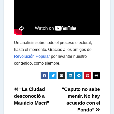
t
s
Un análisis sobre todo el proceso electoral,
A
hasta el momento. Gracias a los amigos de
Revolución Popular
por levantar nuestro
contenido, como siempre.
p
p
Navegación
“La Ciudad
“Caputo no sabe
desconoció a
mentir. No hay
de
Mauricio Macri”
acuerdo con el
entradas
Fondo”