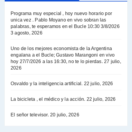
El Bucle News en Radio Gráfica. Bloque 2 . 14.04.24 - Jorge Gres
Programa muy especial , hoy nuevo horario por
unica vez . Pablo Moyano en vivo sobran las
A mayor poder al empresariado le cuesta encontrar resistencia - Jose Urtubey con Jorge Gres
palabras, te esperamos en el Bucle 10:30 3/8/2026
3 agosto, 2026
Hugo Yasky sobre el Impuesto a las grandes fortunas - Hugo Yasky con Jorge Gres
Uno de los mejores economista de la Argentina
Hugo Yasky : Día de la Militancia - Hugo Yasky con Jorge Gres
engalana a el Bucle; Gustavo Marangoni en vivo
hoy 27/7/2026 a las 16:30, no te lo pierdas.
27 julio,
2026
Hugo Yasky opina sobre la reunión de Sergio Massa con el FMI - Hugo Yasky con Jorge Gres
Osvaldo y la inteligencia artificial.
22 julio, 2026
Hugo Yasky sobre la Coordinadora de las Industrias de Productos Alimenticios (COPAL) - Hugo Yasky con Jorge Gres
Pablo Moyano sobre el espionaje: "Estos personajes siniestros han hecho mucho daño" - Pablo Moyano con Jorge Gres
La bicicleta , el médico y la acción.
22 julio, 2026
Pablo Moyano sobre el espionaje: "La AFI era una banda ilícita" - Pablo Moyano con Jorge Gres
El señor televisor.
20 julio, 2026
Pablo Moyano sobre el Día de la Militancia - Pablo Moyano con Jorge Gres