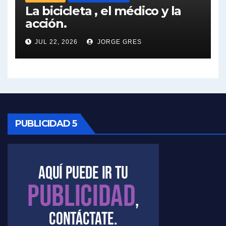
La bicicleta , el médico y la
acción.
Nicolás Kreplak , sobre Maradona - Nicolás Kreplak con Jorge Gres
JUL 22, 2026
JORGE GRES
Kreplak , sobre la vacuna contra el Covid-19 - Nicolás Kreplak con Jorge Gres
Kreplak , vacuna e ideología - Nicolás Kreplak con Jorge Gres
Kreplak ,qué vacunas llegarán al país - Nicolás Kreplak con Jorge Gres
Kreplak , cómo se darán los turnos para la vacunación - Nicolás Kreplak con Jorge Gres
PUBLICIDAD 5
Kreplak , la vacunación en contexto de cuidado - Nicolás Kreplak con Jorge Gres
Timerman : " Cristina está enojada" - Raúl Timerman con Jorge Gres
Timerman, sobre el velatorio de Maradona - Raúl Timerman con Jorge Gres
Timerman, sobre Formosa en cuanto a la pandemia - Raúl Timerman con Jorge Gres