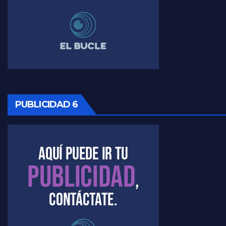
Timerman ,llamativos datos sobre la grieta - Raúl Timerman con Jorge Gres
Timerman: " La gente esta buscando un cambio" - Raúl Timerman con Jorge Gres
Marangoni sobre la negociacion con el FMI - Gustavo Marangoni con Jorge Gres
Marangoni, sobre el ajuste - Gustavo Marangoni con Jorge Gres
PUBLICIDAD 6
Marangoni sobre dispositivo de seguridad en el velatorio de Maradona - Gustavo Marangoni con Jorge Gres
Marangoni sobre el dólar - Gustavo Marangoni con Jorge Gres
Raúl Timerman sobre el acto del FdT en La Plata - Raúl Timerman
Raúl Timerman sobre el funcionamiento del FdT - Raúl Timerman
Raúl Timerman sobre la imagen del Gobierno - Raúl Timerman