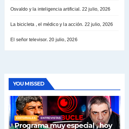
Osvaldo y la inteligencia artificial.
22 julio, 2026
Hugo Yasky sobre la Coordinadora de las Industrias de Productos Alimenticios (COPAL) - Hugo Yasky con Jorge Gres
Pablo Moyano sobre el espionaje: "Estos personajes siniestros han hecho mucho daño" - Pablo Moyano con Jorge Gres
La bicicleta , el médico y la acción.
22 julio, 2026
Pablo Moyano sobre el espionaje: "La AFI era una banda ilícita" - Pablo Moyano con Jorge Gres
El señor televisor.
20 julio, 2026
Pablo Moyano sobre el Día de la Militancia - Pablo Moyano con Jorge Gres
Pablo Moyano :" La bandera del sindicalismo fue siempre pelear contra las políticas del FMI" - Pablo Moyano con Jorge Gres
Actualidad con Raúl Timerman - Raúl Timerman con Jorge Gres
YOU MISSED
Raúl Timerman: sobre la defensa de los Senadores de JxC al acuerdo con el FMI - Raúl Timerman con Jorge Gres
Roberto Salvarezza: debate sobre las vacunas - Roberto Salvarezza con Jorge Gres
EDITORIALES
ENTREVISTAS
Programa muy especial , hoy
Salvarezza : la influencia de los Medios de Comunicación en el debate sobre las vacunas - Roberto Salvarezza con Jorge Gres