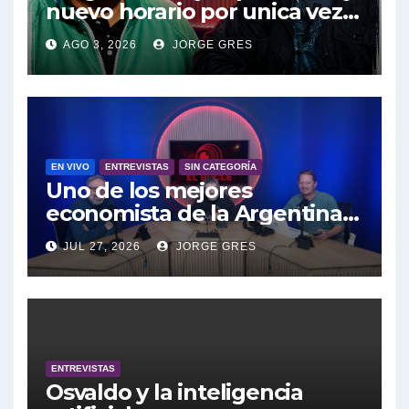
nuevo horario por unica vez .
Pablo Moyano en vivo sobran
Salvarezza ¿Hay fondos para la ciencia en Argentina? - Roberto Salvarezza con Jorge Gres
AGO 3, 2026
JORGE GRES
las palabras, te esperamos en
el Bucle 10:30 3/8/2026
Salvarezza: Tres objetivos de su gestión - Roberto Salvarezza con Jorge Gres
Vanesa Siley sobre Ley de Fuego - Vanesa Siley con Jorge Gres
EN VIVO
ENTREVISTAS
SIN CATEGORÍA
Siley sobre los Proyectos presentados - Vanesa Siley con Jorge Gres
Uno de los mejores
economista de la Argentina
Tuny Kollmann sobre la reforma judicial - Tuny Kollmann con Jorge Gres
engalana a el Bucle; Gustavo
JUL 27, 2026
JORGE GRES
Marangoni en vivo hoy
Tunny Kollmann sobre el documental de Netflix "Carmel" - Tuny Kollmann con Jorge Gres
27/7/2026 a las 16:30, no te lo
pierdas.
Tuny Kollmann sobre caso Maria Marta Garcia Belsunce - Tuny Kollmann con Jorge Gres
Dalbón sobre foto de Maximo Kirchner - Gregorio Dalbon con Jorge Gres
ENTREVISTAS
Osvaldo y la inteligencia
Dalbón sobre la Cámpora - Gregorio Dalbon con Jorge Gres