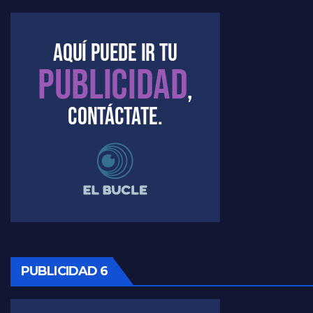
Kreplak , la vacunación en contexto de cuidado - Nicolás Kreplak con Jorge Gres
Timerman : " Cristina está enojada" - Raúl Timerman con Jorge Gres
Timerman, sobre el velatorio de Maradona - Raúl Timerman con Jorge Gres
Timerman, sobre Formosa en cuanto a la pandemia - Raúl Timerman con Jorge Gres
Timerman ,llamativos datos sobre la grieta - Raúl Timerman con Jorge Gres
Timerman: " La gente esta buscando un cambio" - Raúl Timerman con Jorge Gres
Marangoni sobre la negociacion con el FMI - Gustavo Marangoni con Jorge Gres
PUBLICIDAD 6
Marangoni, sobre el ajuste - Gustavo Marangoni con Jorge Gres
Marangoni sobre dispositivo de seguridad en el velatorio de Maradona - Gustavo Marangoni con Jorge Gres