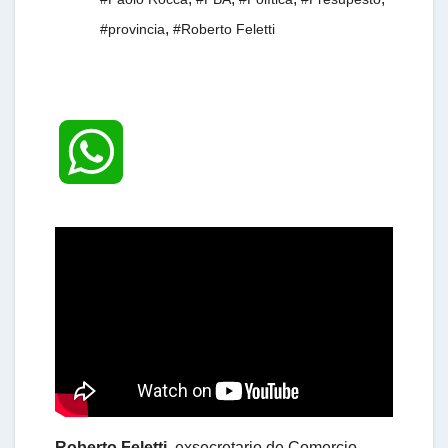
,
#provincia
#Roberto Feletti
W
h
a
t
s
Roberto Feletti
, exsecretario de Comercio,