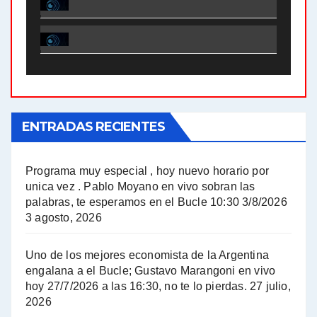
El Bucle News en Radio Gráfica. Bloque 1 . 28.04.24 - Jorge Gres
El Bucle News en Radio Gráfica. Bloque 2 . 21.04.24 - Jorge Gres
El Bucle News en Radio Gráfica. Bloque 1 . 21.04.24 - Jorge Gres
ENTRADAS RECIENTES
El Bucle News en Radio Gráfica. Bloque 1 . 14.04.24 - Jorge Gres
El Bucle News en Radio Gráfica. Bloque 2 . 14.04.24 - Jorge Gres
Programa muy especial , hoy nuevo horario por
unica vez . Pablo Moyano en vivo sobran las
A mayor poder al empresariado le cuesta encontrar resistencia - Jose Urtubey con Jorge Gres
palabras, te esperamos en el Bucle 10:30 3/8/2026
3 agosto, 2026
Hugo Yasky sobre el Impuesto a las grandes fortunas - Hugo Yasky con Jorge Gres
Uno de los mejores economista de la Argentina
Hugo Yasky : Día de la Militancia - Hugo Yasky con Jorge Gres
engalana a el Bucle; Gustavo Marangoni en vivo
hoy 27/7/2026 a las 16:30, no te lo pierdas.
27 julio,
2026
Hugo Yasky opina sobre la reunión de Sergio Massa con el FMI - Hugo Yasky con Jorge Gres