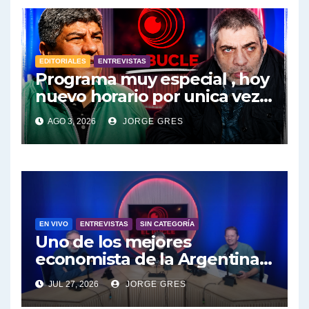
EDITORIALES
ENTREVISTAS
Programa muy especial , hoy
nuevo horario por unica vez .
Pablo Moyano en vivo sobran
AGO 3, 2026
JORGE GRES
las palabras, te esperamos
en el Bucle 10:30 3/8/2026
EN VIVO
ENTREVISTAS
SIN CATEGORÍA
Uno de los mejores
economista de la Argentina
engalana a el Bucle; Gustavo
JUL 27, 2026
JORGE GRES
Marangoni en vivo hoy