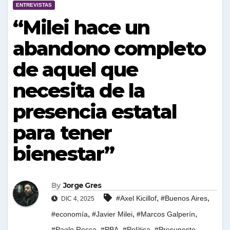
ENTREVISTAS
“Milei hace un
abandono completo
de aquel que
necesita de la
presencia estatal
para tener
bienestar”
By
Jorge Gres
,
,
#Axel Kicillof
#Buenos Aires
DIC 4, 2025
,
,
,
#economía
#Javier Milei
#Marcos Galperín
,
,
,
,
#Paolo Rocca
#PBA
#Política
#Presupesto