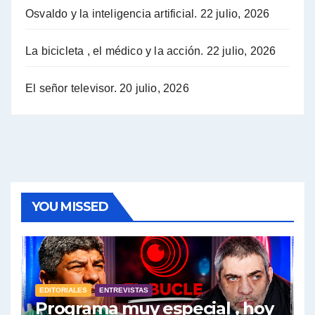
Osvaldo y la inteligencia artificial.
22 julio, 2026
Hugo Yasky sobre la Coordinadora de las Industrias de Productos Alimenticios (COPAL) - Hugo Yasky con Jorge Gres
Pablo Moyano sobre el espionaje: "Estos personajes siniestros han hecho mucho daño" - Pablo Moyano con Jorge Gres
La bicicleta , el médico y la acción.
22 julio, 2026
Pablo Moyano sobre el espionaje: "La AFI era una banda ilícita" - Pablo Moyano con Jorge Gres
El señor televisor.
20 julio, 2026
Pablo Moyano sobre el Día de la Militancia - Pablo Moyano con Jorge Gres
Pablo Moyano :" La bandera del sindicalismo fue siempre pelear contra las políticas del FMI" - Pablo Moyano con Jorge Gres
Actualidad con Raúl Timerman - Raúl Timerman con Jorge Gres
YOU MISSED
Raúl Timerman: sobre la defensa de los Senadores de JxC al acuerdo con el FMI - Raúl Timerman con Jorge Gres
Roberto Salvarezza: debate sobre las vacunas - Roberto Salvarezza con Jorge Gres
EDITORIALES
ENTREVISTAS
Salvarezza : la influencia de los Medios de Comunicación en el debate sobre las vacunas - Roberto Salvarezza con Jorge Gres
Programa muy especial , hoy