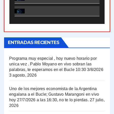
El Bucle News en Radio Gráfica. Bloque 1 . 28.04.24 - Jorge Gres
El Bucle News en Radio Gráfica. Bloque 2 . 21.04.24 - Jorge Gres
El Bucle News en Radio Gráfica. Bloque 1 . 21.04.24 - Jorge Gres
ENTRADAS RECIENTES
El Bucle News en Radio Gráfica. Bloque 1 . 14.04.24 - Jorge Gres
El Bucle News en Radio Gráfica. Bloque 2 . 14.04.24 - Jorge Gres
Programa muy especial , hoy nuevo horario por
unica vez . Pablo Moyano en vivo sobran las
A mayor poder al empresariado le cuesta encontrar resistencia - Jose Urtubey con Jorge Gres
palabras, te esperamos en el Bucle 10:30 3/8/2026
3 agosto, 2026
Hugo Yasky sobre el Impuesto a las grandes fortunas - Hugo Yasky con Jorge Gres
Uno de los mejores economista de la Argentina
Hugo Yasky : Día de la Militancia - Hugo Yasky con Jorge Gres
engalana a el Bucle; Gustavo Marangoni en vivo
hoy 27/7/2026 a las 16:30, no te lo pierdas.
27 julio,
2026
Hugo Yasky opina sobre la reunión de Sergio Massa con el FMI - Hugo Yasky con Jorge Gres