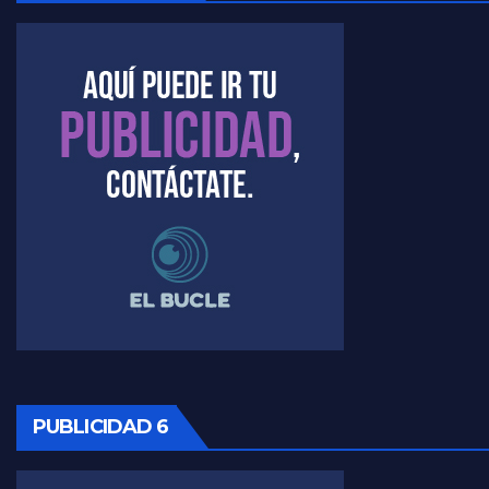
Kreplak , la vacunación en contexto de cuidado - Nicolás Kreplak con Jorge Gres
Timerman : " Cristina está enojada" - Raúl Timerman con Jorge Gres
Timerman, sobre el velatorio de Maradona - Raúl Timerman con Jorge Gres
Timerman, sobre Formosa en cuanto a la pandemia - Raúl Timerman con Jorge Gres
Timerman ,llamativos datos sobre la grieta - Raúl Timerman con Jorge Gres
Timerman: " La gente esta buscando un cambio" - Raúl Timerman con Jorge Gres
Marangoni sobre la negociacion con el FMI - Gustavo Marangoni con Jorge Gres
Marangoni, sobre el ajuste - Gustavo Marangoni con Jorge Gres
PUBLICIDAD 6
Marangoni sobre dispositivo de seguridad en el velatorio de Maradona - Gustavo Marangoni con Jorge Gres