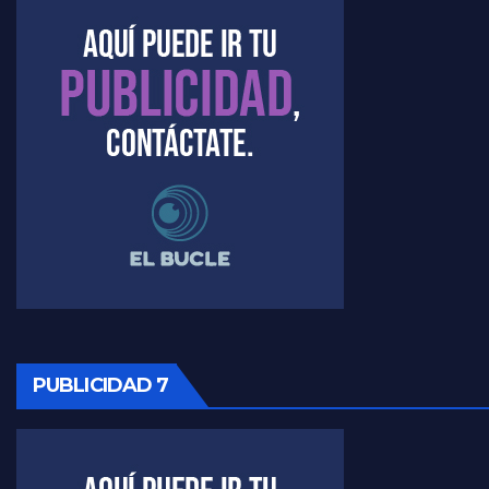
Marangoni sobre el dólar - Gustavo Marangoni con Jorge Gres
Raúl Timerman sobre el acto del FdT en La Plata - Raúl Timerman
Raúl Timerman sobre el funcionamiento del FdT - Raúl Timerman
Raúl Timerman sobre la imagen del Gobierno - Raúl Timerman
Raúl Timerman sobre la oposición
PUBLICIDAD 7