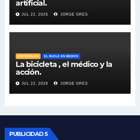
artificial.
Dalbón sobre el impuesto a la riqueza - Gregorio Dalbon con Jorge Gres
JUL 22, 2026
JORGE GRES
José Urtubey y la posible reactivación económica - José Urtubey con Jorge Gres
José Urtubey sobre la posibilidad de una candidatura - José Urtubey con Jorge Gres
Elio Rossi sobre Maradona - Elio Rossi con Jorge Gres
EDITORIALES
EL BUCLE EN MEDIOS
La bicicleta , el médico y la
acción.
Nicolás Kreplak , sobre Maradona - Nicolás Kreplak con Jorge Gres
JUL 22, 2026
JORGE GRES
Kreplak , sobre la vacuna contra el Covid-19 - Nicolás Kreplak con Jorge Gres
Kreplak , vacuna e ideología - Nicolás Kreplak con Jorge Gres
Kreplak ,qué vacunas llegarán al país - Nicolás Kreplak con Jorge Gres
Kreplak , cómo se darán los turnos para la vacunación - Nicolás Kreplak con Jorge Gres
PUBLICIDAD 5