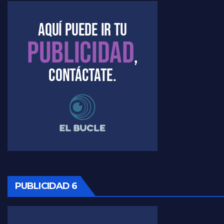
Kreplak , la vacunación en contexto de cuidado - Nicolás Kreplak con Jorge Gres
Timerman : " Cristina está enojada" - Raúl Timerman con Jorge Gres
Timerman, sobre el velatorio de Maradona - Raúl Timerman con Jorge Gres
Timerman, sobre Formosa en cuanto a la pandemia - Raúl Timerman con Jorge Gres
Timerman ,llamativos datos sobre la grieta - Raúl Timerman con Jorge Gres
Timerman: " La gente esta buscando un cambio" - Raúl Timerman con Jorge Gres
Marangoni sobre la negociacion con el FMI - Gustavo Marangoni con Jorge Gres
PUBLICIDAD 6
Marangoni, sobre el ajuste - Gustavo Marangoni con Jorge Gres
Marangoni sobre dispositivo de seguridad en el velatorio de Maradona - Gustavo Marangoni con Jorge Gres