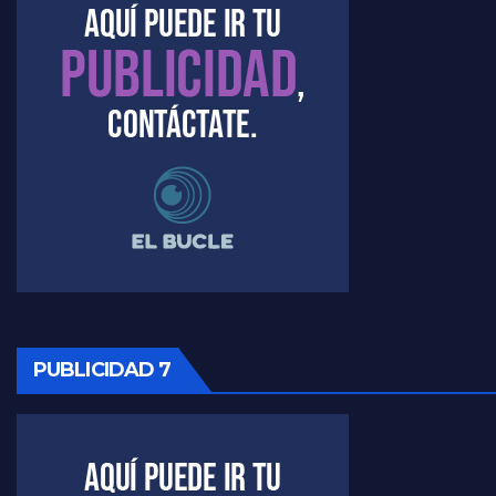
Marangoni sobre el dólar - Gustavo Marangoni con Jorge Gres
Raúl Timerman sobre el acto del FdT en La Plata - Raúl Timerman
Raúl Timerman sobre el funcionamiento del FdT - Raúl Timerman
Raúl Timerman sobre la imagen del Gobierno - Raúl Timerman
Raúl Timerman sobre la oposición
PUBLICIDAD 7