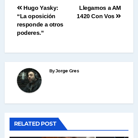
Navegación
Hugo Yasky:
Llegamos a AM
“La oposición
1420 Con Vos
de
responde a otros
entradas
poderes.”
By
Jorge Gres
RELATED POST