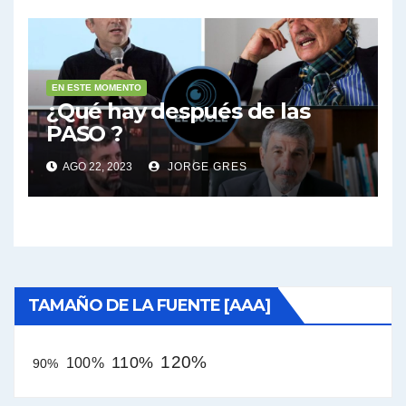
EN ESTE MOMENTO
¿Qué hay después de las
PASO ?
AGO 22, 2023
JORGE GRES
TAMAÑO DE LA FUENTE [AAA]
120%
110%
100%
90%