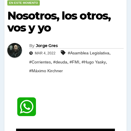
EN ESTE MOMENTO
Nosotros, los otros,
vos y yo
By
Jorge Gres
,
#Asamblea Legislativa
MAR 4, 2022
,
,
,
,
#Corrientes
#deuda
#FMI
#Hugo Yasky
#Máximo Kirchner
W
h