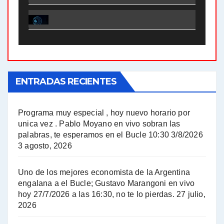
El Bucle News en Radio Gráfica. Bloque 1 . 28.04.24 - Jorge Gres
El Bucle News en Radio Gráfica. Bloque 2 . 21.04.24 - Jorge Gres
El Bucle News en Radio Gráfica. Bloque 1 . 21.04.24 - Jorge Gres
ENTRADAS RECIENTES
El Bucle News en Radio Gráfica. Bloque 1 . 14.04.24 - Jorge Gres
El Bucle News en Radio Gráfica. Bloque 2 . 14.04.24 - Jorge Gres
Programa muy especial , hoy nuevo horario por
unica vez . Pablo Moyano en vivo sobran las
A mayor poder al empresariado le cuesta encontrar resistencia - Jose Urtubey con Jorge Gres
palabras, te esperamos en el Bucle 10:30 3/8/2026
3 agosto, 2026
Hugo Yasky sobre el Impuesto a las grandes fortunas - Hugo Yasky con Jorge Gres
Uno de los mejores economista de la Argentina
Hugo Yasky : Día de la Militancia - Hugo Yasky con Jorge Gres
engalana a el Bucle; Gustavo Marangoni en vivo
hoy 27/7/2026 a las 16:30, no te lo pierdas.
27 julio,
2026
Hugo Yasky opina sobre la reunión de Sergio Massa con el FMI - Hugo Yasky con Jorge Gres