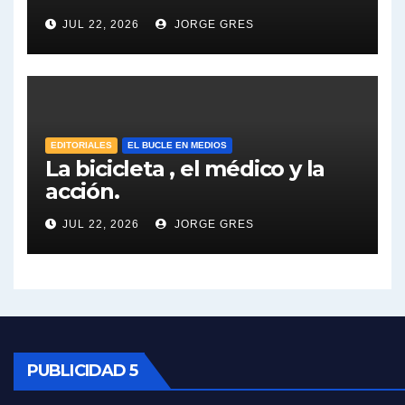
Dalbón sobre el impuesto a la riqueza - Gregorio Dalbon con Jorge Gres
JUL 22, 2026
JORGE GRES
José Urtubey y la posible reactivación económica - José Urtubey con Jorge Gres
José Urtubey sobre la posibilidad de una candidatura - José Urtubey con Jorge Gres
EDITORIALES
EL BUCLE EN MEDIOS
Elio Rossi sobre Maradona - Elio Rossi con Jorge Gres
La bicicleta , el médico y la
acción.
Nicolás Kreplak , sobre Maradona - Nicolás Kreplak con Jorge Gres
JUL 22, 2026
JORGE GRES
Kreplak , sobre la vacuna contra el Covid-19 - Nicolás Kreplak con Jorge Gres
Kreplak , vacuna e ideología - Nicolás Kreplak con Jorge Gres
Kreplak ,qué vacunas llegarán al país - Nicolás Kreplak con Jorge Gres
PUBLICIDAD 5
Kreplak , cómo se darán los turnos para la vacunación - Nicolás Kreplak con Jorge Gres