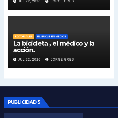
JUL 22, 2026
JORGE GRES
José Urtubey y la posible reactivación económica - José Urtubey con Jorge Gres
José Urtubey sobre la posibilidad de una candidatura - José Urtubey con Jorge Gres
Elio Rossi sobre Maradona - Elio Rossi con Jorge Gres
EDITORIALES
EL BUCLE EN MEDIOS
La bicicleta , el médico y la
acción.
Nicolás Kreplak , sobre Maradona - Nicolás Kreplak con Jorge Gres
JUL 22, 2026
JORGE GRES
Kreplak , sobre la vacuna contra el Covid-19 - Nicolás Kreplak con Jorge Gres
Kreplak , vacuna e ideología - Nicolás Kreplak con Jorge Gres
Kreplak ,qué vacunas llegarán al país - Nicolás Kreplak con Jorge Gres
Kreplak , cómo se darán los turnos para la vacunación - Nicolás Kreplak con Jorge Gres
PUBLICIDAD 5
Kreplak , la vacunación en contexto de cuidado - Nicolás Kreplak con Jorge Gres