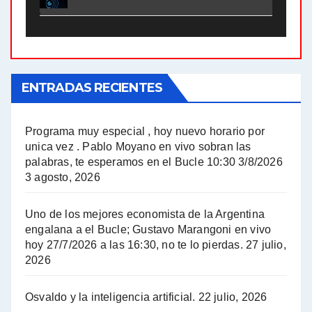
El Bucle News en Radio Gráfica. Bloque 2 . 21.04.24 - Jorge Gres
El Bucle News en Radio Gráfica. Bloque 1 . 21.04.24 - Jorge Gres
ENTRADAS RECIENTES
El Bucle News en Radio Gráfica. Bloque 1 . 14.04.24 - Jorge Gres
El Bucle News en Radio Gráfica. Bloque 2 . 14.04.24 - Jorge Gres
Programa muy especial , hoy nuevo horario por
unica vez . Pablo Moyano en vivo sobran las
A mayor poder al empresariado le cuesta encontrar resistencia - Jose Urtubey con Jorge Gres
palabras, te esperamos en el Bucle 10:30 3/8/2026
3 agosto, 2026
Hugo Yasky sobre el Impuesto a las grandes fortunas - Hugo Yasky con Jorge Gres
Uno de los mejores economista de la Argentina
Hugo Yasky : Día de la Militancia - Hugo Yasky con Jorge Gres
engalana a el Bucle; Gustavo Marangoni en vivo
hoy 27/7/2026 a las 16:30, no te lo pierdas.
27 julio,
2026
Hugo Yasky opina sobre la reunión de Sergio Massa con el FMI - Hugo Yasky con Jorge Gres
Osvaldo y la inteligencia artificial.
22 julio, 2026
Hugo Yasky sobre la Coordinadora de las Industrias de Productos Alimenticios (COPAL) - Hugo Yasky con Jorge Gres