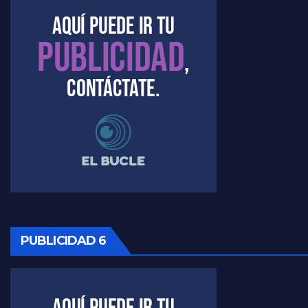
Timerman : " Cristina está enojada" - Raúl Timerman con Jorge Gres
Timerman, sobre el velatorio de Maradona - Raúl Timerman con Jorge Gres
Timerman, sobre Formosa en cuanto a la pandemia - Raúl Timerman con Jorge Gres
Timerman ,llamativos datos sobre la grieta - Raúl Timerman con Jorge Gres
Timerman: " La gente esta buscando un cambio" - Raúl Timerman con Jorge Gres
Marangoni sobre la negociacion con el FMI - Gustavo Marangoni con Jorge Gres
Marangoni, sobre el ajuste - Gustavo Marangoni con Jorge Gres
PUBLICIDAD 6
Marangoni sobre dispositivo de seguridad en el velatorio de Maradona - Gustavo Marangoni con Jorge Gres
Marangoni sobre el dólar - Gustavo Marangoni con Jorge Gres