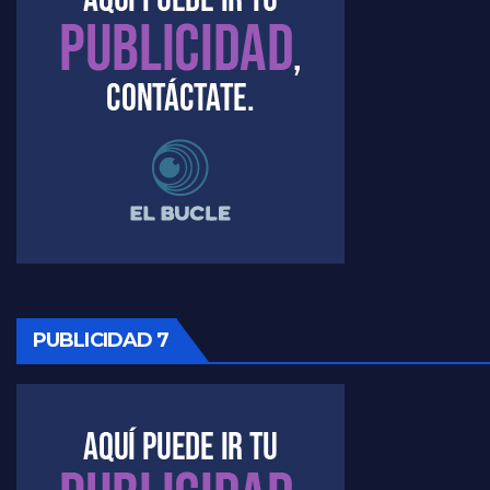
Marangoni sobre el dólar - Gustavo Marangoni con Jorge Gres
Raúl Timerman sobre el acto del FdT en La Plata - Raúl Timerman
Raúl Timerman sobre el funcionamiento del FdT - Raúl Timerman
Raúl Timerman sobre la imagen del Gobierno - Raúl Timerman
Raúl Timerman sobre la oposición
PUBLICIDAD 7