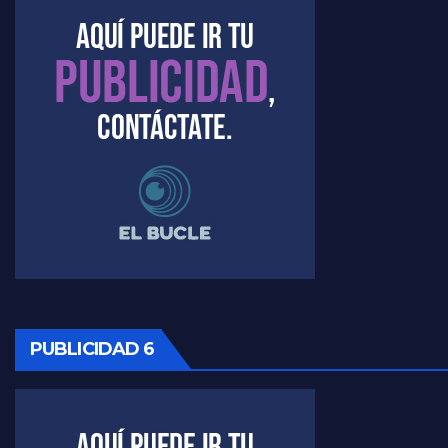
Timerman : " Cristina está enojada" - Raúl Timerman con Jorge Gres
Timerman, sobre el velatorio de Maradona - Raúl Timerman con Jorge Gres
Timerman, sobre Formosa en cuanto a la pandemia - Raúl Timerman con Jorge Gres
Timerman ,llamativos datos sobre la grieta - Raúl Timerman con Jorge Gres
Timerman: " La gente esta buscando un cambio" - Raúl Timerman con Jorge Gres
Marangoni sobre la negociacion con el FMI - Gustavo Marangoni con Jorge Gres
PUBLICIDAD 6
Marangoni, sobre el ajuste - Gustavo Marangoni con Jorge Gres
Marangoni sobre dispositivo de seguridad en el velatorio de Maradona - Gustavo Marangoni con Jorge Gres