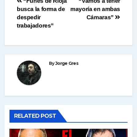
Navegación
“Funes de Rioja
“Vamos a tener
busca la forma de
mayoría en ambas
de
despedir
Cámaras”
entradas
trabajadores”
By
Jorge Gres
RELATED POST