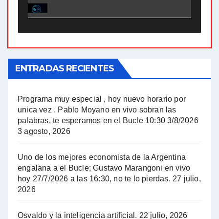
El Bucle News en Radio Gráfica. Bloque 2 . 21.04.24 - Jorge Gres
El Bucle News en Radio Gráfica. Bloque 1 . 21.04.24 - Jorge Gres
ENTRADAS RECIENTES
El Bucle News en Radio Gráfica. Bloque 1 . 14.04.24 - Jorge Gres
El Bucle News en Radio Gráfica. Bloque 2 . 14.04.24 - Jorge Gres
Programa muy especial , hoy nuevo horario por
unica vez . Pablo Moyano en vivo sobran las
A mayor poder al empresariado le cuesta encontrar resistencia - Jose Urtubey con Jorge Gres
palabras, te esperamos en el Bucle 10:30 3/8/2026
3 agosto, 2026
Hugo Yasky sobre el Impuesto a las grandes fortunas - Hugo Yasky con Jorge Gres
Uno de los mejores economista de la Argentina
Hugo Yasky : Día de la Militancia - Hugo Yasky con Jorge Gres
engalana a el Bucle; Gustavo Marangoni en vivo
hoy 27/7/2026 a las 16:30, no te lo pierdas.
27 julio,
2026
Hugo Yasky opina sobre la reunión de Sergio Massa con el FMI - Hugo Yasky con Jorge Gres
Osvaldo y la inteligencia artificial.
22 julio, 2026
Hugo Yasky sobre la Coordinadora de las Industrias de Productos Alimenticios (COPAL) - Hugo Yasky con Jorge Gres