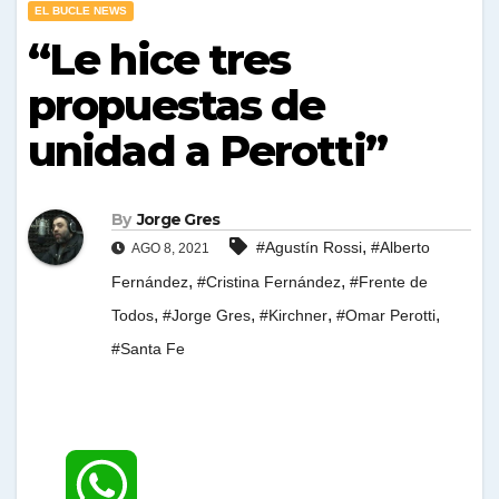
EL BUCLE NEWS
“Le hice tres
propuestas de
unidad a Perotti”
By
Jorge Gres
,
#Agustín Rossi
#Alberto
AGO 8, 2021
,
,
Fernández
#Cristina Fernández
#Frente de
,
,
,
,
Todos
#Jorge Gres
#Kirchner
#Omar Perotti
#Santa Fe
W