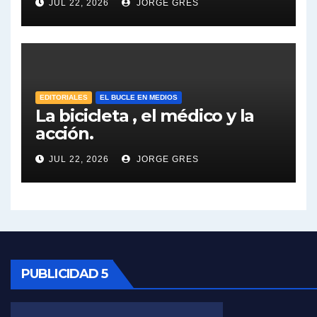
JUL 22, 2026
JORGE GRES
José Urtubey y la posible reactivación económica - José Urtubey con Jorge Gres
José Urtubey sobre la posibilidad de una candidatura - José Urtubey con Jorge Gres
EDITORIALES
EL BUCLE EN MEDIOS
Elio Rossi sobre Maradona - Elio Rossi con Jorge Gres
La bicicleta , el médico y la
acción.
Nicolás Kreplak , sobre Maradona - Nicolás Kreplak con Jorge Gres
JUL 22, 2026
JORGE GRES
Kreplak , sobre la vacuna contra el Covid-19 - Nicolás Kreplak con Jorge Gres
Kreplak , vacuna e ideología - Nicolás Kreplak con Jorge Gres
Kreplak ,qué vacunas llegarán al país - Nicolás Kreplak con Jorge Gres
PUBLICIDAD 5
Kreplak , cómo se darán los turnos para la vacunación - Nicolás Kreplak con Jorge Gres
Kreplak , la vacunación en contexto de cuidado - Nicolás Kreplak con Jorge Gres