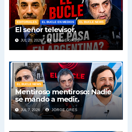
EDITORIALES
EL BUCLE EN MEDIOS
EL BUCLE NEWS
El señor televisor.
JUL 20, 2026
JORGE GRES
EL BUCLE NEWS
Mentiroso mentiroso: Nadie
se mando a medir.
JUL 7, 2026
JORGE GRES