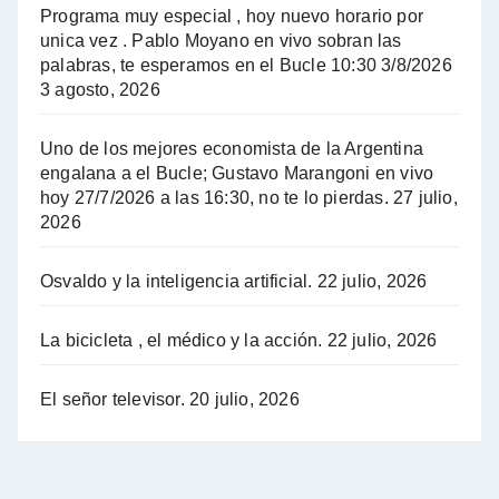
El Bucle News en Radio Gráfica. Bloque 2 . 14.04.24 - Jorge Gres
Programa muy especial , hoy nuevo horario por
unica vez . Pablo Moyano en vivo sobran las
A mayor poder al empresariado le cuesta encontrar resistencia - Jose Urtubey con Jorge Gres
palabras, te esperamos en el Bucle 10:30 3/8/2026
3 agosto, 2026
Hugo Yasky sobre el Impuesto a las grandes fortunas - Hugo Yasky con Jorge Gres
Uno de los mejores economista de la Argentina
Hugo Yasky : Día de la Militancia - Hugo Yasky con Jorge Gres
engalana a el Bucle; Gustavo Marangoni en vivo
hoy 27/7/2026 a las 16:30, no te lo pierdas.
27 julio,
2026
Hugo Yasky opina sobre la reunión de Sergio Massa con el FMI - Hugo Yasky con Jorge Gres
Osvaldo y la inteligencia artificial.
22 julio, 2026
Hugo Yasky sobre la Coordinadora de las Industrias de Productos Alimenticios (COPAL) - Hugo Yasky con Jorge Gres
Pablo Moyano sobre el espionaje: "Estos personajes siniestros han hecho mucho daño" - Pablo Moyano con Jorge Gres
La bicicleta , el médico y la acción.
22 julio, 2026
Pablo Moyano sobre el espionaje: "La AFI era una banda ilícita" - Pablo Moyano con Jorge Gres
El señor televisor.
20 julio, 2026
Pablo Moyano sobre el Día de la Militancia - Pablo Moyano con Jorge Gres