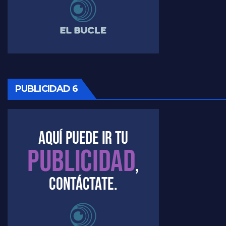
Timerman ,llamativos datos sobre la grieta - Raúl Timerman con Jorge Gres
Timerman: " La gente esta buscando un cambio" - Raúl Timerman con Jorge Gres
Marangoni sobre la negociacion con el FMI - Gustavo Marangoni con Jorge Gres
Marangoni, sobre el ajuste - Gustavo Marangoni con Jorge Gres
PUBLICIDAD 6
Marangoni sobre dispositivo de seguridad en el velatorio de Maradona - Gustavo Marangoni con Jorge Gres
Marangoni sobre el dólar - Gustavo Marangoni con Jorge Gres
Raúl Timerman sobre el acto del FdT en La Plata - Raúl Timerman
Raúl Timerman sobre el funcionamiento del FdT - Raúl Timerman
Raúl Timerman sobre la imagen del Gobierno - Raúl Timerman