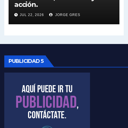
acción.
Nicolás Kreplak , sobre Maradona - Nicolás Kreplak con Jorge Gres
JUL 22, 2026
JORGE GRES
Kreplak , sobre la vacuna contra el Covid-19 - Nicolás Kreplak con Jorge Gres
Kreplak , vacuna e ideología - Nicolás Kreplak con Jorge Gres
Kreplak ,qué vacunas llegarán al país - Nicolás Kreplak con Jorge Gres
Kreplak , cómo se darán los turnos para la vacunación - Nicolás Kreplak con Jorge Gres
PUBLICIDAD 5
Kreplak , la vacunación en contexto de cuidado - Nicolás Kreplak con Jorge Gres
Timerman : " Cristina está enojada" - Raúl Timerman con Jorge Gres
Timerman, sobre el velatorio de Maradona - Raúl Timerman con Jorge Gres
Timerman, sobre Formosa en cuanto a la pandemia - Raúl Timerman con Jorge Gres