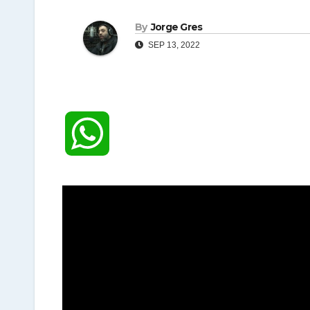
By
Jorge Gres
SEP 13, 2022
W
h
a
t