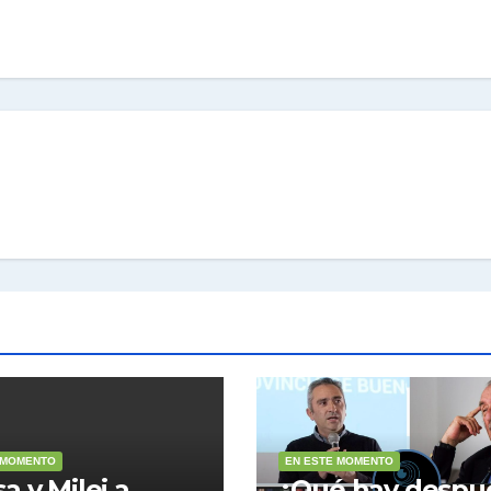
 MOMENTO
EN ESTE MOMENTO
a y Milei a
¿Qué hay despu