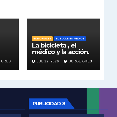
Salvarezza : la influencia de los Medios de Comunicación en el debate sobre las vacunas - Roberto Salvarezza con Jorge Gres
Salvarezza ¿Hay fondos para la ciencia en Argentina? - Roberto Salvarezza con Jorge Gres
Salvarezza: Tres objetivos de su gestión - Roberto Salvarezza con Jorge Gres
EDITORIALES
EL BUCLE EN MEDIOS
Vanesa Siley sobre Ley de Fuego - Vanesa Siley con Jorge Gres
La bicicleta , el
médico y la acción.
Siley sobre los Proyectos presentados - Vanesa Siley con Jorge Gres
 GRES
JUL 22, 2026
JORGE GRES
Tuny Kollmann sobre la reforma judicial - Tuny Kollmann con Jorge Gres
Tunny Kollmann sobre el documental de Netflix "Carmel" - Tuny Kollmann con Jorge Gres
Tuny Kollmann sobre caso Maria Marta Garcia Belsunce - Tuny Kollmann con Jorge Gres
PUBLICIDAD 8
Dalbón sobre foto de Maximo Kirchner - Gregorio Dalbon con Jorge Gres