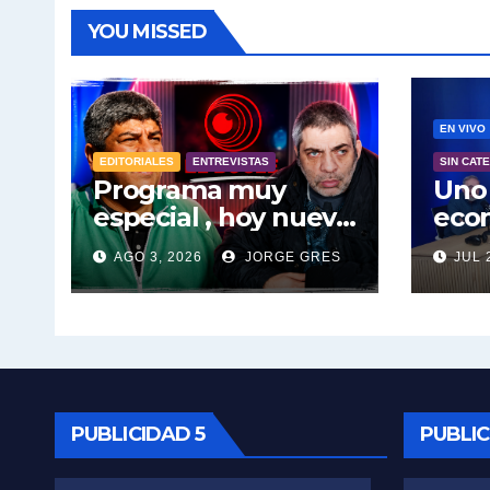
YOU MISSED
EN VIVO
EDITORIALES
ENTREVISTAS
SIN CAT
Programa muy
Uno 
especial , hoy nuevo
econ
horario por unica
Arg
AGO 3, 2026
JORGE GRES
JUL 
vez . Pablo Moyano
a el
en vivo sobran las
Mara
palabras, te
hoy 
esperamos en el
16:3
Bucle 10:30 3/8/2026
pier
PUBLICIDAD 5
PUBLIC