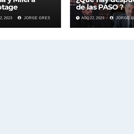
otage
de las PASO ?
2, 2023
JORGE GRES
AGO 22, 2023
JORGE 