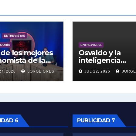
ENTREVISTAS
EGORÍA
ENTREVISTAS
de los mejores
Osvaldo y la
omista de la
inteligencia
entina engalana
artificial.
27, 2026
JORGE GRES
JUL 22, 2026
JORGE
 Bucle; Gustavo
ngoni en vivo
27/7/2026 a las
0, no te lo
das.
IDAD 6
PUBLICIDAD 7