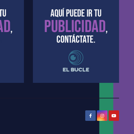
Dalbón sobre la Cámpora - Gregorio Dalbon con Jorge Gres
Dalbón sobre el impuesto a la riqueza - Gregorio Dalbon con Jorge Gres
José Urtubey y la posible reactivación económica - José Urtubey con Jorge Gres
José Urtubey sobre la posibilidad de una candidatura - José Urtubey con Jorge Gres
Elio Rossi sobre Maradona - Elio Rossi con Jorge Gres
Nicolás Kreplak , sobre Maradona - Nicolás Kreplak con Jorge Gres
Kreplak , sobre la vacuna contra el Covid-19 - Nicolás Kreplak con Jorge Gres
Kreplak , vacuna e ideología - Nicolás Kreplak con Jorge Gres
Kreplak ,qué vacunas llegarán al país - Nicolás Kreplak con Jorge Gres