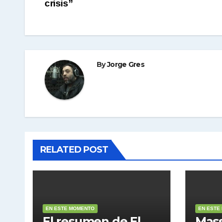
crisis”
de
entradas
By
Jorge Gres
RELATED POST
EN ESTE MOMENTO
EN ESTE
El resumen de El
Mass