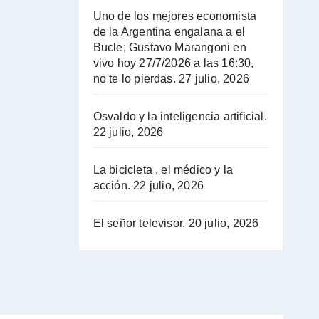
Hugo Yasky opina sobre la reunión de Sergio Massa con el FMI - Hugo Yasky con Jorge Gres
Uno de los mejores economista
de la Argentina engalana a el
Hugo Yasky sobre la Coordinadora de las Industrias de Productos Alimenticios (COPAL) - Hugo Yasky con Jorge Gres
Bucle; Gustavo Marangoni en
vivo hoy 27/7/2026 a las 16:30,
no te lo pierdas.
27 julio, 2026
Pablo Moyano sobre el espionaje: "Estos personajes siniestros han hecho mucho daño" - Pablo Moyano con Jorge Gres
Osvaldo y la inteligencia artificial.
Pablo Moyano sobre el espionaje: "La AFI era una banda ilícita" - Pablo Moyano con Jorge Gres
22 julio, 2026
Pablo Moyano sobre el Día de la Militancia - Pablo Moyano con Jorge Gres
La bicicleta , el médico y la
acción.
22 julio, 2026
Pablo Moyano :" La bandera del sindicalismo fue siempre pelear contra las políticas del FMI" - Pablo Moyano con Jorge Gres
El señor televisor.
20 julio, 2026
Actualidad con Raúl Timerman - Raúl Timerman con Jorge Gres
Raúl Timerman: sobre la defensa de los Senadores de JxC al acuerdo con el FMI - Raúl Timerman con Jorge Gres
Roberto Salvarezza: debate sobre las vacunas - Roberto Salvarezza con Jorge Gres