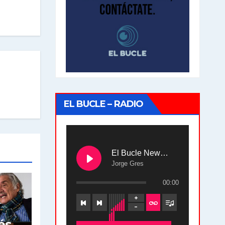
EL BUCLE – RADIO
El Bucle News en Radio Gráfica. Bloque 2 . 28.04.24
Jorge Gres
00:00
és