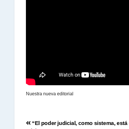
s
A
p
p
Nuestra nueva editorial
Navegación
“El poder judicial, como sistema, está