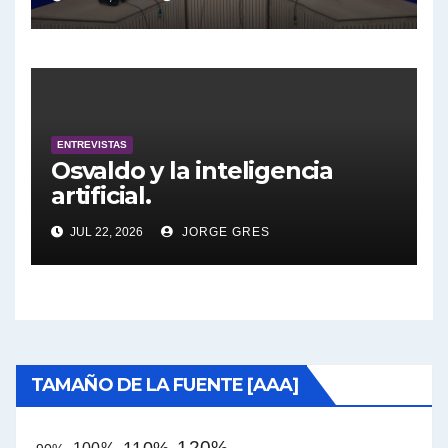
Marangoni en vivo hoy
27/7/2026 a las 16:30, no te lo
pierdas.
ENTREVISTAS
Osvaldo y la inteligencia
artificial.
JUL 22, 2026
JORGE GRES
TAMAÑO DE LA FUENTE [AAA]
120%
110%