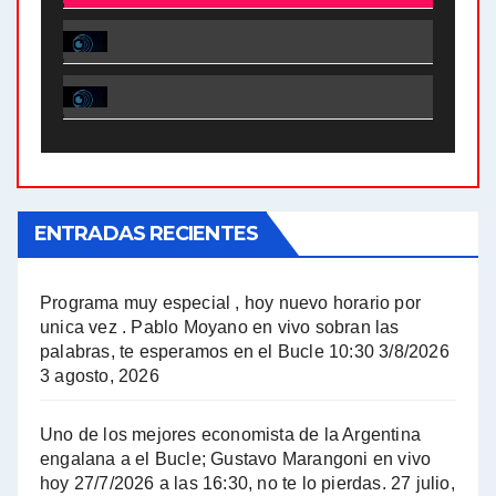
El Bucle News en Radio Gráfica. Bloque 2 . 28.04.24 - Jorge Gres
El Bucle News en Radio Gráfica. Bloque 1 . 28.04.24 - Jorge Gres
El Bucle News en Radio Gráfica. Bloque 2 . 21.04.24 - Jorge Gres
El Bucle News en Radio Gráfica. Bloque 1 . 21.04.24 - Jorge Gres
ENTRADAS RECIENTES
El Bucle News en Radio Gráfica. Bloque 1 . 14.04.24 - Jorge Gres
El Bucle News en Radio Gráfica. Bloque 2 . 14.04.24 - Jorge Gres
Programa muy especial , hoy nuevo horario por
unica vez . Pablo Moyano en vivo sobran las
A mayor poder al empresariado le cuesta encontrar resistencia - Jose Urtubey con Jorge Gres
palabras, te esperamos en el Bucle 10:30 3/8/2026
3 agosto, 2026
Hugo Yasky sobre el Impuesto a las grandes fortunas - Hugo Yasky con Jorge Gres
Uno de los mejores economista de la Argentina
Hugo Yasky : Día de la Militancia - Hugo Yasky con Jorge Gres
engalana a el Bucle; Gustavo Marangoni en vivo
hoy 27/7/2026 a las 16:30, no te lo pierdas.
27 julio,