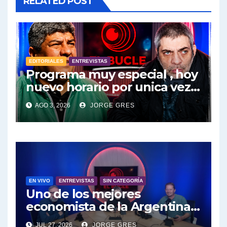
RELATED POST
EDITORIALES
ENTREVISTAS
Programa muy especial , hoy
nuevo horario por unica vez .
Pablo Moyano en vivo sobran
AGO 3, 2026
JORGE GRES
las palabras, te esperamos
en el Bucle 10:30 3/8/2026
EN VIVO
ENTREVISTAS
SIN CATEGORÍA
Uno de los mejores
economista de la Argentina
engalana a el Bucle; Gustavo
JUL 27, 2026
JORGE GRES