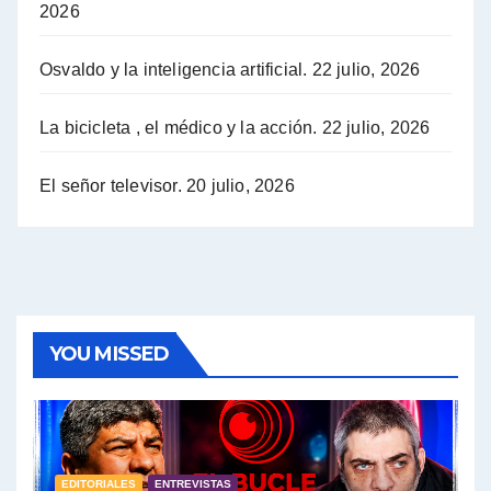
2026
Hugo Yasky opina sobre la reunión de Sergio Massa con el FMI - Hugo Yasky con Jorge Gres
Osvaldo y la inteligencia artificial.
22 julio, 2026
Hugo Yasky sobre la Coordinadora de las Industrias de Productos Alimenticios (COPAL) - Hugo Yasky con Jorge Gres
Pablo Moyano sobre el espionaje: "Estos personajes siniestros han hecho mucho daño" - Pablo Moyano con Jorge Gres
La bicicleta , el médico y la acción.
22 julio, 2026
Pablo Moyano sobre el espionaje: "La AFI era una banda ilícita" - Pablo Moyano con Jorge Gres
El señor televisor.
20 julio, 2026
Pablo Moyano sobre el Día de la Militancia - Pablo Moyano con Jorge Gres
Pablo Moyano :" La bandera del sindicalismo fue siempre pelear contra las políticas del FMI" - Pablo Moyano con Jorge Gres
Actualidad con Raúl Timerman - Raúl Timerman con Jorge Gres
YOU MISSED
Raúl Timerman: sobre la defensa de los Senadores de JxC al acuerdo con el FMI - Raúl Timerman con Jorge Gres
Roberto Salvarezza: debate sobre las vacunas - Roberto Salvarezza con Jorge Gres
EDITORIALES
ENTREVISTAS