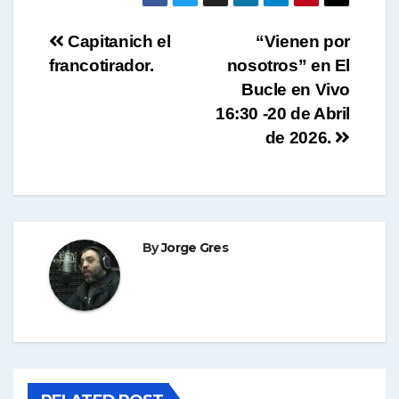
p
Navegación
Capitanich el
“Vienen por
francotirador.
nosotros” en El
p
de
Bucle en Vivo
entradas
16:30 -20 de Abril
de 2026.
By
Jorge Gres