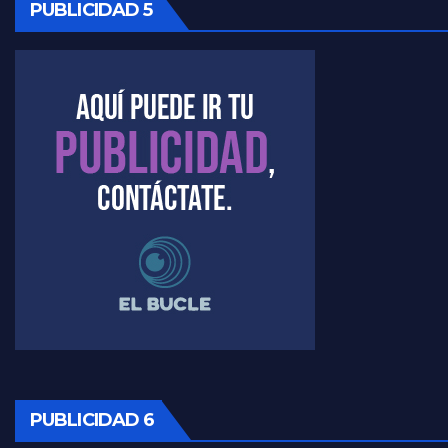
PUBLICIDAD 5
Kreplak , cómo se darán los turnos para la vacunación - Nicolás Kreplak con Jorge Gres
Kreplak , la vacunación en contexto de cuidado - Nicolás Kreplak con Jorge Gres
Timerman : " Cristina está enojada" - Raúl Timerman con Jorge Gres
Timerman, sobre el velatorio de Maradona - Raúl Timerman con Jorge Gres
Timerman, sobre Formosa en cuanto a la pandemia - Raúl Timerman con Jorge Gres
Timerman ,llamativos datos sobre la grieta - Raúl Timerman con Jorge Gres
Timerman: " La gente esta buscando un cambio" - Raúl Timerman con Jorge Gres
Marangoni sobre la negociacion con el FMI - Gustavo Marangoni con Jorge Gres
PUBLICIDAD 6
Marangoni, sobre el ajuste - Gustavo Marangoni con Jorge Gres