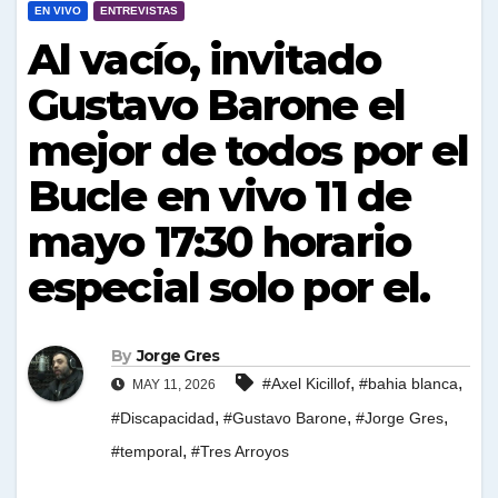
EN VIVO
ENTREVISTAS
Al vacío, invitado
Gustavo Barone el
mejor de todos por el
Bucle en vivo 11 de
mayo 17:30 horario
especial solo por el.
By
Jorge Gres
,
,
#Axel Kicillof
#bahia blanca
MAY 11, 2026
,
,
,
#Discapacidad
#Gustavo Barone
#Jorge Gres
,
#temporal
#Tres Arroyos