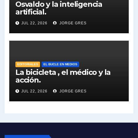
Osvaldo y la inteligencia
Dalbón sobre la Cámpora - Gregorio Dalbon con Jorge Gres
artificial.
Dalbón sobre el impuesto a la riqueza - Gregorio Dalbon con Jorge Gres
JUL 22, 2026
JORGE GRES
José Urtubey y la posible reactivación económica - José Urtubey con Jorge Gres
José Urtubey sobre la posibilidad de una candidatura - José Urtubey con Jorge Gres
EDITORIALES
EL BUCLE EN MEDIOS
Elio Rossi sobre Maradona - Elio Rossi con Jorge Gres
La bicicleta , el médico y la
acción.
Nicolás Kreplak , sobre Maradona - Nicolás Kreplak con Jorge Gres
JUL 22, 2026
JORGE GRES
Kreplak , sobre la vacuna contra el Covid-19 - Nicolás Kreplak con Jorge Gres
Kreplak , vacuna e ideología - Nicolás Kreplak con Jorge Gres
Kreplak ,qué vacunas llegarán al país - Nicolás Kreplak con Jorge Gres