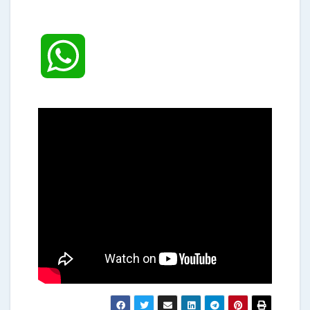
W
h
a
t
s
A