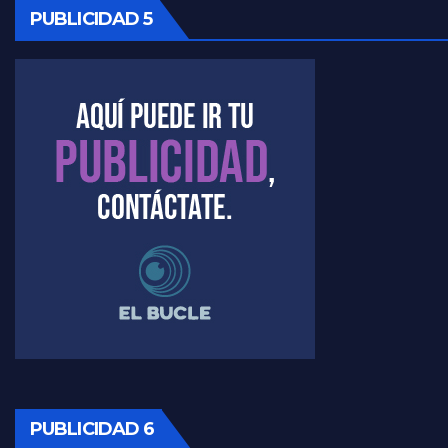
PUBLICIDAD 5
Kreplak , cómo se darán los turnos para la vacunación - Nicolás Kreplak con Jorge Gres
Kreplak , la vacunación en contexto de cuidado - Nicolás Kreplak con Jorge Gres
Timerman : " Cristina está enojada" - Raúl Timerman con Jorge Gres
Timerman, sobre el velatorio de Maradona - Raúl Timerman con Jorge Gres
Timerman, sobre Formosa en cuanto a la pandemia - Raúl Timerman con Jorge Gres
Timerman ,llamativos datos sobre la grieta - Raúl Timerman con Jorge Gres
Timerman: " La gente esta buscando un cambio" - Raúl Timerman con Jorge Gres
Marangoni sobre la negociacion con el FMI - Gustavo Marangoni con Jorge Gres
PUBLICIDAD 6
Marangoni, sobre el ajuste - Gustavo Marangoni con Jorge Gres