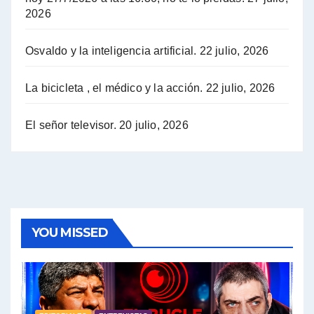
2026
Hugo Yasky opina sobre la reunión de Sergio Massa con el FMI - Hugo Yasky con Jorge Gres
Osvaldo y la inteligencia artificial.
22 julio, 2026
Hugo Yasky sobre la Coordinadora de las Industrias de Productos Alimenticios (COPAL) - Hugo Yasky con Jorge Gres
Pablo Moyano sobre el espionaje: "Estos personajes siniestros han hecho mucho daño" - Pablo Moyano con Jorge Gres
La bicicleta , el médico y la acción.
22 julio, 2026
Pablo Moyano sobre el espionaje: "La AFI era una banda ilícita" - Pablo Moyano con Jorge Gres
El señor televisor.
20 julio, 2026
Pablo Moyano sobre el Día de la Militancia - Pablo Moyano con Jorge Gres
Pablo Moyano :" La bandera del sindicalismo fue siempre pelear contra las políticas del FMI" - Pablo Moyano con Jorge Gres
Actualidad con Raúl Timerman - Raúl Timerman con Jorge Gres
YOU MISSED
Raúl Timerman: sobre la defensa de los Senadores de JxC al acuerdo con el FMI - Raúl Timerman con Jorge Gres
Roberto Salvarezza: debate sobre las vacunas - Roberto Salvarezza con Jorge Gres