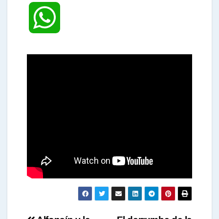
W
h
a
t
s
A
p