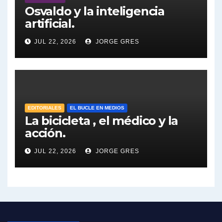
Osvaldo y la inteligencia
Dalbón sobre la Cámpora - Gregorio Dalbon con Jorge Gres
artificial.
Dalbón sobre el impuesto a la riqueza - Gregorio Dalbon con Jorge Gres
JUL 22, 2026
JORGE GRES
José Urtubey y la posible reactivación económica - José Urtubey con Jorge Gres
José Urtubey sobre la posibilidad de una candidatura - José Urtubey con Jorge Gres
EDITORIALES
EL BUCLE EN MEDIOS
Elio Rossi sobre Maradona - Elio Rossi con Jorge Gres
La bicicleta , el médico y la
acción.
Nicolás Kreplak , sobre Maradona - Nicolás Kreplak con Jorge Gres
JUL 22, 2026
JORGE GRES
Kreplak , sobre la vacuna contra el Covid-19 - Nicolás Kreplak con Jorge Gres
Kreplak , vacuna e ideología - Nicolás Kreplak con Jorge Gres
Kreplak ,qué vacunas llegarán al país - Nicolás Kreplak con Jorge Gres