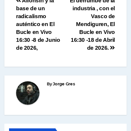
Navegación
Alfonsín y la
El derrumbe de la
base de un
industria , con el
p
de
radicalismo
Vasco de
entradas
auténtico en El
Mendiguren, El
Bucle en Vivo
Bucle en Vivo
16:30 -8 de Junio
16:30 -18 de Abril
de 2026,
de 2026.
By
Jorge Gres