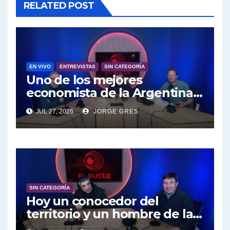
RELATED POST
EN VIVO
ENTREVISTAS
SIN CATEGORÍA
Uno de los mejores
economista de la Argentina
engalana a el Bucle; Gustavo
JUL 27, 2026
JORGE GRES
Marangoni en vivo hoy
27/7/2026 a las 16:30, no te lo
pierdas.
SIN CATEGORÍA
Hoy un conocedor del
territorio y un hombre de la
educación , el creador de la