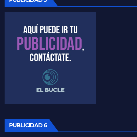
Kreplak , cómo se darán los turnos para la vacunación - Nicolás Kreplak con Jorge Gres
Kreplak , la vacunación en contexto de cuidado - Nicolás Kreplak con Jorge Gres
Timerman : " Cristina está enojada" - Raúl Timerman con Jorge Gres
Timerman, sobre el velatorio de Maradona - Raúl Timerman con Jorge Gres
Timerman, sobre Formosa en cuanto a la pandemia - Raúl Timerman con Jorge Gres
Timerman ,llamativos datos sobre la grieta - Raúl Timerman con Jorge Gres
Timerman: " La gente esta buscando un cambio" - Raúl Timerman con Jorge Gres
Marangoni sobre la negociacion con el FMI - Gustavo Marangoni con Jorge Gres
PUBLICIDAD 6
Marangoni, sobre el ajuste - Gustavo Marangoni con Jorge Gres