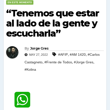
EN ESTE MOMENTO
“Tenemos que estar
al lado de la gente y
escucharla”
By
Jorge Gres
,
,
#AFIP
#AM 1420
#Carlos
MAY 27, 2022
,
,
,
Castagneto
#Frente de Todos
#Jorge Gres
#Kolina
W