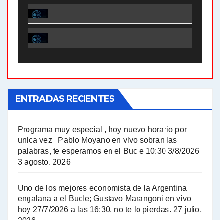
El Bucle News en Radio Gráfica. Bloque 2 . 28.04.24 - Jorge Gres
El Bucle News en Radio Gráfica. Bloque 1 . 28.04.24 - Jorge Gres
El Bucle News en Radio Gráfica. Bloque 2 . 21.04.24 - Jorge Gres
El Bucle News en Radio Gráfica. Bloque 1 . 21.04.24 - Jorge Gres
ENTRADAS RECIENTES
El Bucle News en Radio Gráfica. Bloque 1 . 14.04.24 - Jorge Gres
El Bucle News en Radio Gráfica. Bloque 2 . 14.04.24 - Jorge Gres
Programa muy especial , hoy nuevo horario por
unica vez . Pablo Moyano en vivo sobran las
A mayor poder al empresariado le cuesta encontrar resistencia - Jose Urtubey con Jorge Gres
palabras, te esperamos en el Bucle 10:30 3/8/2026
3 agosto, 2026
Hugo Yasky sobre el Impuesto a las grandes fortunas - Hugo Yasky con Jorge Gres
Uno de los mejores economista de la Argentina
Hugo Yasky : Día de la Militancia - Hugo Yasky con Jorge Gres
engalana a el Bucle; Gustavo Marangoni en vivo
hoy 27/7/2026 a las 16:30, no te lo pierdas.
27 julio,