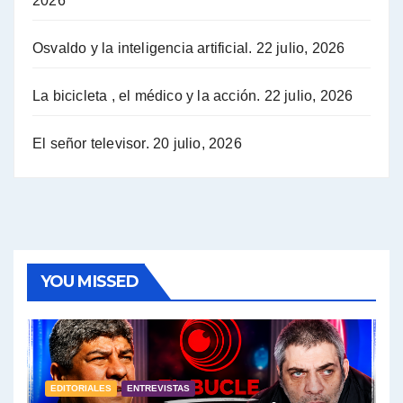
2026
Hugo Yasky opina sobre la reunión de Sergio Massa con el FMI - Hugo Yasky con Jorge Gres
Osvaldo y la inteligencia artificial.
22 julio, 2026
Hugo Yasky sobre la Coordinadora de las Industrias de Productos Alimenticios (COPAL) - Hugo Yasky con Jorge Gres
Pablo Moyano sobre el espionaje: "Estos personajes siniestros han hecho mucho daño" - Pablo Moyano con Jorge Gres
La bicicleta , el médico y la acción.
22 julio, 2026
Pablo Moyano sobre el espionaje: "La AFI era una banda ilícita" - Pablo Moyano con Jorge Gres
El señor televisor.
20 julio, 2026
Pablo Moyano sobre el Día de la Militancia - Pablo Moyano con Jorge Gres
Pablo Moyano :" La bandera del sindicalismo fue siempre pelear contra las políticas del FMI" - Pablo Moyano con Jorge Gres
Actualidad con Raúl Timerman - Raúl Timerman con Jorge Gres
YOU MISSED
Raúl Timerman: sobre la defensa de los Senadores de JxC al acuerdo con el FMI - Raúl Timerman con Jorge Gres
Roberto Salvarezza: debate sobre las vacunas - Roberto Salvarezza con Jorge Gres
EDITORIALES
ENTREVISTAS