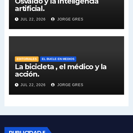
Osvaldo y la inteligencia
Dalbón sobre la Cámpora - Gregorio Dalbon con Jorge Gres
artificial.
Dalbón sobre el impuesto a la riqueza - Gregorio Dalbon con Jorge Gres
JUL 22, 2026
JORGE GRES
José Urtubey y la posible reactivación económica - José Urtubey con Jorge Gres
José Urtubey sobre la posibilidad de una candidatura - José Urtubey con Jorge Gres
EDITORIALES
EL BUCLE EN MEDIOS
Elio Rossi sobre Maradona - Elio Rossi con Jorge Gres
La bicicleta , el médico y la
acción.
Nicolás Kreplak , sobre Maradona - Nicolás Kreplak con Jorge Gres
JUL 22, 2026
JORGE GRES
Kreplak , sobre la vacuna contra el Covid-19 - Nicolás Kreplak con Jorge Gres
Kreplak , vacuna e ideología - Nicolás Kreplak con Jorge Gres
Kreplak ,qué vacunas llegarán al país - Nicolás Kreplak con Jorge Gres
PUBLICIDAD 5