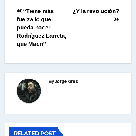
Navegación
“Tiene más
¿Y la revolución?
fuerza lo que
de
pueda hacer
entradas
Rodríguez Larreta,
que Macri”
By
Jorge Gres
RELATED POST