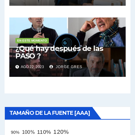
EN ESTE MOMENTO
¿Qué hay después de las
PASO ?
AGO 22, 2023
JORGE GRES
TAMAÑO DE LA FUENTE [AAA]
120%
110%
100%
90%