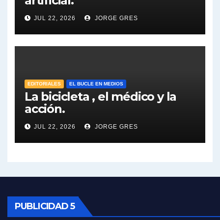
artificial.
Dalbón sobre el impuesto a la riqueza - Gregorio Dalbon con Jorge Gres
JUL 22, 2026
JORGE GRES
José Urtubey y la posible reactivación económica - José Urtubey con Jorge Gres
José Urtubey sobre la posibilidad de una candidatura - José Urtubey con Jorge Gres
Elio Rossi sobre Maradona - Elio Rossi con Jorge Gres
EDITORIALES
EL BUCLE EN MEDIOS
La bicicleta , el médico y la
acción.
Nicolás Kreplak , sobre Maradona - Nicolás Kreplak con Jorge Gres
JUL 22, 2026
JORGE GRES
Kreplak , sobre la vacuna contra el Covid-19 - Nicolás Kreplak con Jorge Gres
Kreplak , vacuna e ideología - Nicolás Kreplak con Jorge Gres
Kreplak ,qué vacunas llegarán al país - Nicolás Kreplak con Jorge Gres
Kreplak , cómo se darán los turnos para la vacunación - Nicolás Kreplak con Jorge Gres
PUBLICIDAD 5