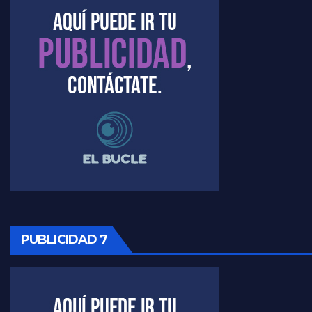
Marangoni sobre el dólar - Gustavo Marangoni con Jorge Gres
Raúl Timerman sobre el acto del FdT en La Plata - Raúl Timerman
Raúl Timerman sobre el funcionamiento del FdT - Raúl Timerman
Raúl Timerman sobre la imagen del Gobierno - Raúl Timerman
Raúl Timerman sobre la oposición
PUBLICIDAD 7