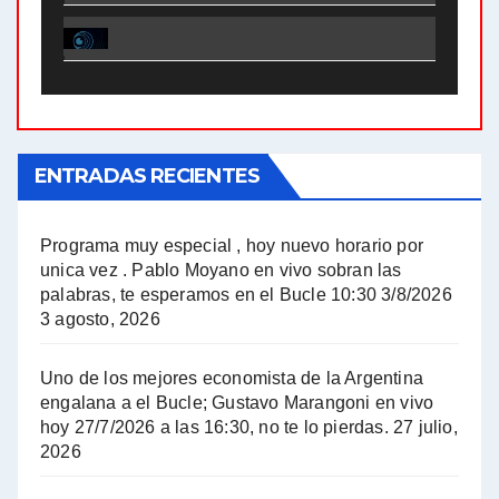
El Bucle News en Radio Gráfica. Bloque 1 . 28.04.24 - Jorge Gres
El Bucle News en Radio Gráfica. Bloque 2 . 21.04.24 - Jorge Gres
El Bucle News en Radio Gráfica. Bloque 1 . 21.04.24 - Jorge Gres
ENTRADAS RECIENTES
El Bucle News en Radio Gráfica. Bloque 1 . 14.04.24 - Jorge Gres
El Bucle News en Radio Gráfica. Bloque 2 . 14.04.24 - Jorge Gres
Programa muy especial , hoy nuevo horario por
unica vez . Pablo Moyano en vivo sobran las
A mayor poder al empresariado le cuesta encontrar resistencia - Jose Urtubey con Jorge Gres
palabras, te esperamos en el Bucle 10:30 3/8/2026
3 agosto, 2026
Hugo Yasky sobre el Impuesto a las grandes fortunas - Hugo Yasky con Jorge Gres
Uno de los mejores economista de la Argentina
Hugo Yasky : Día de la Militancia - Hugo Yasky con Jorge Gres
engalana a el Bucle; Gustavo Marangoni en vivo
hoy 27/7/2026 a las 16:30, no te lo pierdas.
27 julio,
2026
Hugo Yasky opina sobre la reunión de Sergio Massa con el FMI - Hugo Yasky con Jorge Gres