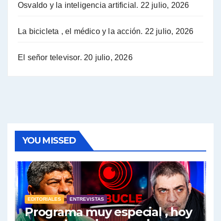
Osvaldo y la inteligencia artificial.
22 julio, 2026
Hugo Yasky sobre la Coordinadora de las Industrias de Productos Alimenticios (COPAL) - Hugo Yasky con Jorge Gres
Pablo Moyano sobre el espionaje: "Estos personajes siniestros han hecho mucho daño" - Pablo Moyano con Jorge Gres
La bicicleta , el médico y la acción.
22 julio, 2026
Pablo Moyano sobre el espionaje: "La AFI era una banda ilícita" - Pablo Moyano con Jorge Gres
El señor televisor.
20 julio, 2026
Pablo Moyano sobre el Día de la Militancia - Pablo Moyano con Jorge Gres
Pablo Moyano :" La bandera del sindicalismo fue siempre pelear contra las políticas del FMI" - Pablo Moyano con Jorge Gres
Actualidad con Raúl Timerman - Raúl Timerman con Jorge Gres
YOU MISSED
Raúl Timerman: sobre la defensa de los Senadores de JxC al acuerdo con el FMI - Raúl Timerman con Jorge Gres
Roberto Salvarezza: debate sobre las vacunas - Roberto Salvarezza con Jorge Gres
EDITORIALES
ENTREVISTAS
Salvarezza : la influencia de los Medios de Comunicación en el debate sobre las vacunas - Roberto Salvarezza con Jorge Gres
Programa muy especial , hoy