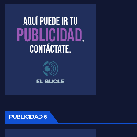
Kreplak , la vacunación en contexto de cuidado - Nicolás Kreplak con Jorge Gres
Timerman : " Cristina está enojada" - Raúl Timerman con Jorge Gres
Timerman, sobre el velatorio de Maradona - Raúl Timerman con Jorge Gres
Timerman, sobre Formosa en cuanto a la pandemia - Raúl Timerman con Jorge Gres
Timerman ,llamativos datos sobre la grieta - Raúl Timerman con Jorge Gres
Timerman: " La gente esta buscando un cambio" - Raúl Timerman con Jorge Gres
Marangoni sobre la negociacion con el FMI - Gustavo Marangoni con Jorge Gres
Marangoni, sobre el ajuste - Gustavo Marangoni con Jorge Gres
PUBLICIDAD 6
Marangoni sobre dispositivo de seguridad en el velatorio de Maradona - Gustavo Marangoni con Jorge Gres