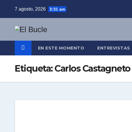
Skip
7 agosto, 2026
3:31 am
to
content
EN ESTE MOMENTO
ENTREVISTAS
Etiqueta:
Carlos Castagneto