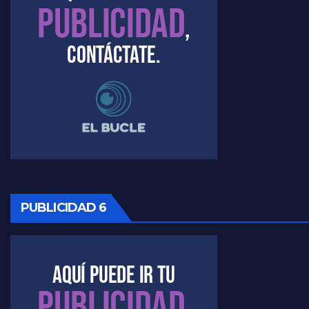
Timerman, sobre el velatorio de Maradona - Raúl Timerman con Jorge Gres
Timerman, sobre Formosa en cuanto a la pandemia - Raúl Timerman con Jorge Gres
Timerman ,llamativos datos sobre la grieta - Raúl Timerman con Jorge Gres
Timerman: " La gente esta buscando un cambio" - Raúl Timerman con Jorge Gres
Marangoni sobre la negociacion con el FMI - Gustavo Marangoni con Jorge Gres
Marangoni, sobre el ajuste - Gustavo Marangoni con Jorge Gres
PUBLICIDAD 6
Marangoni sobre dispositivo de seguridad en el velatorio de Maradona - Gustavo Marangoni con Jorge Gres
Marangoni sobre el dólar - Gustavo Marangoni con Jorge Gres
Raúl Timerman sobre el acto del FdT en La Plata - Raúl Timerman