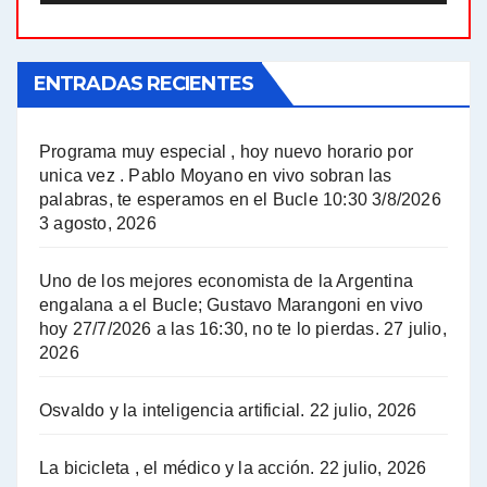
El Bucle News en Radio Gráfica. Bloque 1 . 21.04.24 - Jorge Gres
ENTRADAS RECIENTES
El Bucle News en Radio Gráfica. Bloque 1 . 14.04.24 - Jorge Gres
El Bucle News en Radio Gráfica. Bloque 2 . 14.04.24 - Jorge Gres
Programa muy especial , hoy nuevo horario por
unica vez . Pablo Moyano en vivo sobran las
A mayor poder al empresariado le cuesta encontrar resistencia - Jose Urtubey con Jorge Gres
palabras, te esperamos en el Bucle 10:30 3/8/2026
3 agosto, 2026
Hugo Yasky sobre el Impuesto a las grandes fortunas - Hugo Yasky con Jorge Gres
Uno de los mejores economista de la Argentina
Hugo Yasky : Día de la Militancia - Hugo Yasky con Jorge Gres
engalana a el Bucle; Gustavo Marangoni en vivo
hoy 27/7/2026 a las 16:30, no te lo pierdas.
27 julio,
2026
Hugo Yasky opina sobre la reunión de Sergio Massa con el FMI - Hugo Yasky con Jorge Gres
Osvaldo y la inteligencia artificial.
22 julio, 2026
Hugo Yasky sobre la Coordinadora de las Industrias de Productos Alimenticios (COPAL) - Hugo Yasky con Jorge Gres
Pablo Moyano sobre el espionaje: "Estos personajes siniestros han hecho mucho daño" - Pablo Moyano con Jorge Gres
La bicicleta , el médico y la acción.
22 julio, 2026