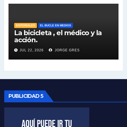
José Urtubey sobre la posibilidad de una candidatura - José Urtubey con Jorge Gres
Elio Rossi sobre Maradona - Elio Rossi con Jorge Gres
EDITORIALES
EL BUCLE EN MEDIOS
La bicicleta , el médico y la
acción.
Nicolás Kreplak , sobre Maradona - Nicolás Kreplak con Jorge Gres
JUL 22, 2026
JORGE GRES
Kreplak , sobre la vacuna contra el Covid-19 - Nicolás Kreplak con Jorge Gres
Kreplak , vacuna e ideología - Nicolás Kreplak con Jorge Gres
Kreplak ,qué vacunas llegarán al país - Nicolás Kreplak con Jorge Gres
Kreplak , cómo se darán los turnos para la vacunación - Nicolás Kreplak con Jorge Gres
PUBLICIDAD 5
Kreplak , la vacunación en contexto de cuidado - Nicolás Kreplak con Jorge Gres
Timerman : " Cristina está enojada" - Raúl Timerman con Jorge Gres